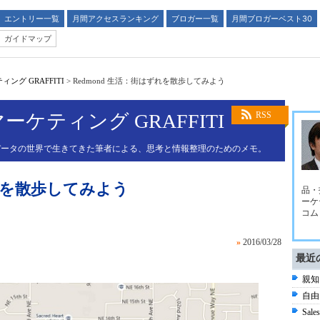
エントリー一覧
月間アクセスランキング
ブロガー一覧
月間ブロガーベスト30
ガイドマップ
グ GRAFFITI
>
Redmond 生活：街はずれを散歩してみよう
ケティング GRAFFITI
RSS
データの世界で生きてきた筆者による、思考と情報整理のためのメモ。
ずれを散歩してみよう
品・
ーケ
コム 
»
2016/03/28
最近
親知
自由
Sal