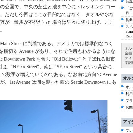
台風
大きさの公園で、中央の芝生と池を中心にトレッキング コー
「ご
月二
。ただし今回はここが目的地ではなく、タオルや水な
営業
万が一散歩が不発だった場合は早々に切り上げ、ここ
スペ
。
St
Ru
ain Street に到着である。アメリカでは標準的なつく
オル
南北を横切る Avenue があり、それで住所もわかるようにな
企画
ティ
ue Downtown Park を含む "Old Bellevue" と呼ばれる旧市
本記
xx Street"、南は "SE xx Street" という具合に、
て xx の数字が増えていくのである。なお南北方向の Avenue
オル
t Avenue は湖を渡った西の Seattle Downtown にあ
オル
利用
プラ
お問
アイ
プレ