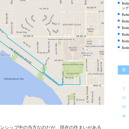
Red
ング
Re
Re
Re
Re
Red
Red
日
5
12
19
26
ンシップ中の当方なのだが、現在の住まいがある