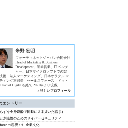
米野 宏明
フォーティネットジャパン合同会社
Head of Marketing & Business
Development。証券営業、IT ベンチ
ャー、日本マイクロソフトでの製
技術・法人マーケティング、日本オラクル マ
ティング本部長、セールスフォース・ドット
Head of Digital を経て 2021年より現職。
» 詳しいプロフィール
のエントリー
らずを全身麻酔で同時に２本抜いた話 (1)
と創造性のためのサイバーセキュリティ
esforce の秘密：#1 企業文化