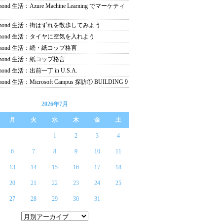
mond 生活：Azure Machine Learning でマーケティ
dmond 生活：街はずれを散歩してみよう
dmond 生活：タイヤに空気を入れよう
dmond 生活：続・紙コップ格言
dmond 生活：紙コップ格言
mond 生活：出前一丁 in U.S.A.
mond 生活：Microsoft Campus 探訪① BUILDING 9
2026年7月
月
火
水
木
金
土
1
2
3
4
6
7
8
9
10
11
13
14
15
16
17
18
20
21
22
23
24
25
27
28
29
30
31