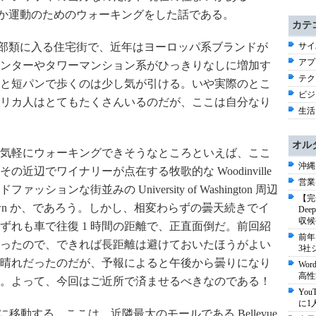
というか運動のためのウォーキングをした話である。
カテ
サイ
高級な部類に入る住宅街で、近年はヨーロッパ系ブランドが
アプ
ンターやタワーマンション系がひっきりなしに増加す
テク
と短パンで歩くのは少し気が引ける。いや実際のとこ
ビジネ
リカ人はとてもたくさんいるのだが、ここは自分なり
生活 
オル
気軽にウォーキングできそうなところといえば、ここ
沖縄
とその近辺でワイナリーが点在する牧歌的な Woodinville
営業
ンな街並みの University of Washington 周辺
【完
wntown か、であろう。しかし、相変わらずの曇天続きでイ
De
収候
ずれも車で往復 1 時間の距離で、正直面倒だ。前回紹
前年
ったので、できれば長距離は避けておいたほうがよい
3社
晴れだったのだが、予報によると午後から曇りになり
Wo
高性
。よって、今回はご近所で済ませるべきなのである！
Yo
に1
 Park に移動する。ここは、近隣最大のモールである Bellevue