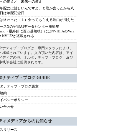
への備えと、未来への備え
年配には難しいんですよ」と君が言ったから八
日は年配記念日
は終わった（１）会ってもらえる理由が消えた
ースXの宇宙AIデータセンター用衛星
armind（最終的に百万基規模）にはNVIDIAのVera
bin NVL72が搭載される！
タナティブ・ブログは、専門スタッフにより、
・構成されています。入力頂いた内容は、アイ
メディアの他、オルタナティブ・ブログ、及び
事執筆会社に提供されます。
タナティブ・ブログ GUIDE
タナティブ・ブログ憲章
規約
イバシーポリシー
い合わせ
ティメディアからのお知らせ
スリリース