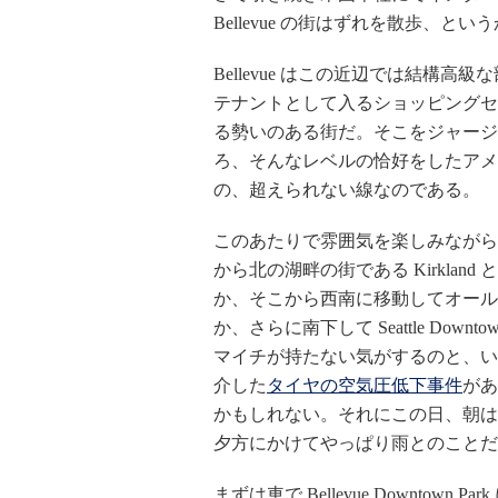
Bellevue の街はずれを散歩、
Bellevue はこの近辺では結構
テナントとして入るショッピングセ
る勢いのある街だ。そこをジャージ
ろ、そんなレベルの恰好をしたアメ
の、超えられない線なのである。
このあたりで雰囲気を楽しみながら
から北の湖畔の街である Kirkland 
か、そこから西南に移動してオールドファッショ
か、さらに南下して Seattle Do
マイチが持たない気がするのと、い
介した
タイヤの空気圧低下事件
があ
かもしれない。それにこの日、朝は
夕方にかけてやっぱり雨とのことだ
まずは車で Bellevue Downtown