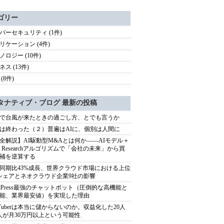
ゴリー
バーセキュリティ (1件)
リケーション (4件)
ノロジー (10件)
ス (13件)
(8件)
タナティブ・ブログ 最新の投稿
で台風が来たときの過ごし方、とでも言うか
は終わった（２）普遍はAIに、個別は人間に
全解説】AI駆動型M&Aとは何か――AIモデル＋
ep Researchアルゴリズムで「会社の未来」から買
補を逆算する
同期比43%成長、世界クラウド市場における上位
シェアとネオクラウド企業9社の影響
rdPress最強のチャットボット（圧倒的な高機能と
能、業界最安値）を実現した理由
uTuberは本当に儲からないのか。収益化した20人
人が月30万円以上という可能性