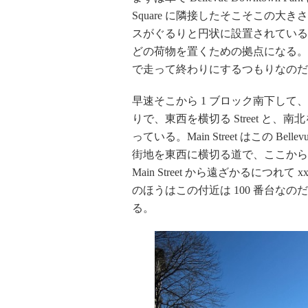
Square に隣接したそこそこの
スがぐるりと円状に設置されている
どの荷物を置くための拠点になる。
で走って終わりにするつもりなのだ
早速そこから 1 ブロック南下して、M
りで、東西を横切る Street と、
っている。Main Street はこの Bellev
街地を東西に横切る道で、ここから北は "NE 
Main Street から遠ざかるにつれ
のほうはこの付近は 100 番台なのだが、1s
る。