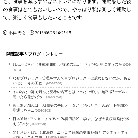
も、食事を減らすのはストレスになります。運動をした後
の食事はとてもおいしいので、やっぱり私は楽しく運動し
て、楽しく食事もしたいところです。
小俣 光之
2016/06/26 16:25:15
関連記事＆ブログエントリー
FDEとは何か（連載第1回）／従来のSEと、何が決定的に違うのか
(2026/
08/03)
なぜプロジェクト管理を学んでもプロジェクトは成功しないのか、ある
いはケーキの工程...
(2026/07/28)
冬の冷たい海で叫んだ英雄の名言とはいったい何か。無料版7モデルに
聞いたら微妙だっ...
(2026/07/28)
富士通とNECは「AI需要の手応え」をどう語った？ 2026年下半期の
見通しを考...
(2026/08/03)
日本通運×アクセンチュアの124億円訴訟に学ぶ、なぜ大規模開発は“燃
える”のか
(2026/07/29)
楽しさいっぱい！北海道・ニセコで避暑の夏旅 絶景とアクティビティ
が揃う「ニセコ東...
PR(東急不動産)