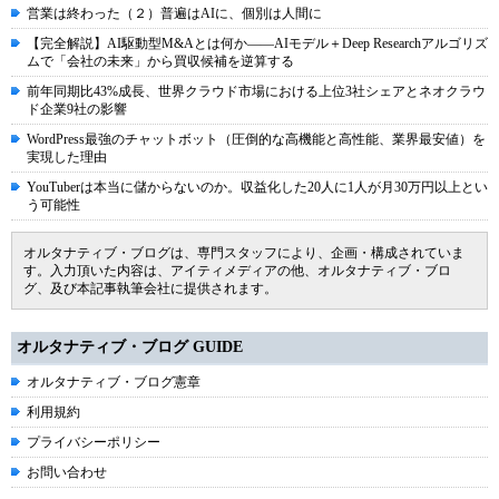
営業は終わった（２）普遍はAIに、個別は人間に
【完全解説】AI駆動型M&Aとは何か――AIモデル＋Deep Researchアルゴリズ
ムで「会社の未来」から買収候補を逆算する
前年同期比43%成長、世界クラウド市場における上位3社シェアとネオクラウ
ド企業9社の影響
WordPress最強のチャットボット（圧倒的な高機能と高性能、業界最安値）を
実現した理由
YouTuberは本当に儲からないのか。収益化した20人に1人が月30万円以上とい
う可能性
オルタナティブ・ブログは、専門スタッフにより、企画・構成されていま
す。入力頂いた内容は、アイティメディアの他、オルタナティブ・ブロ
グ、及び本記事執筆会社に提供されます。
オルタナティブ・ブログ GUIDE
オルタナティブ・ブログ憲章
利用規約
プライバシーポリシー
お問い合わせ