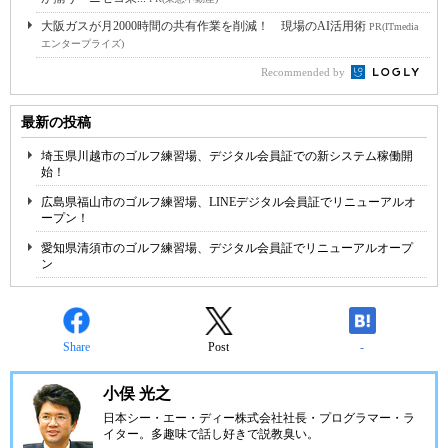
大阪ガスが月2000時間の共有作業を削減！ 現場のAI活用術
PR(ITmedia
エンタープライズ)
Recommended by
最新の投稿
埼玉県川越市のゴルフ練習場、デジタル会員証での新システム稼働開
始！
広島県福山市のゴルフ練習場、LINEデジタル会員証でリニューアルオ
ープン！
愛知県清須市のゴルフ練習場、デジタル会員証でリニューアルオープ
ン
Share
Post
-
小俣 光之
日本シー・エー・ディー株式会社
社長・プログラマー・ラ
イター。多趣味で話し好きで説教臭い。