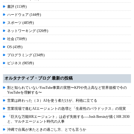
書評 (113件)
ハードウェア (144件)
スポーツ (485件)
ネットワーキング (326件)
社会 (750件)
OS (43件)
プログラミング (234件)
ビジネス (905件)
オルタナティブ・ブログ 最新の投稿
割と知られていないYouTube事業の実態〜KPIや売上高など世界規模で今の
YouTubeを理解する〜
営業は終わった（３）AIを使う者だけが、利他に立てる
営業現場で進むAIエージェントの急増と「生産性のパラドックス」の現実
「巨大な万能HRエージェント」は必ず失敗する----Josh Bersinが描くHR 2030
と、マルチエージェント時代の人事
沖縄で台風が来たときの過ごし方、とでも言うか