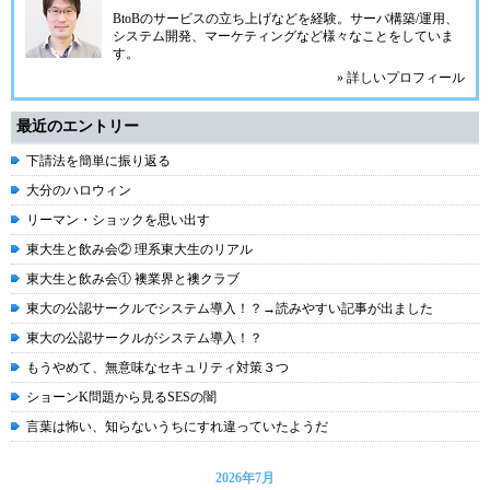
BtoBのサービスの立ち上げなどを経験。サーバ構築/運用、
システム開発、マーケティングなど様々なことをしていま
す。
» 詳しいプロフィール
最近のエントリー
下請法を簡単に振り返る
大分のハロウィン
リーマン・ショックを思い出す
東大生と飲み会② 理系東大生のリアル
東大生と飲み会① 襖業界と襖クラブ
東大の公認サークルでシステム導入！？→読みやすい記事が出ました
東大の公認サークルがシステム導入！？
もうやめて、無意味なセキュリティ対策３つ
ショーンK問題から見るSESの闇
言葉は怖い、知らないうちにすれ違っていたようだ
2026年7月