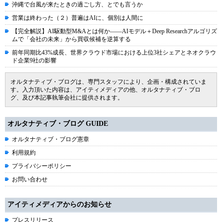
沖縄で台風が来たときの過ごし方、とでも言うか
営業は終わった（２）普遍はAIに、個別は人間に
【完全解説】AI駆動型M&Aとは何か――AIモデル＋Deep Researchアルゴリズ
ムで「会社の未来」から買収候補を逆算する
前年同期比43%成長、世界クラウド市場における上位3社シェアとネオクラウ
ド企業9社の影響
オルタナティブ・ブログは、専門スタッフにより、企画・構成されていま
す。入力頂いた内容は、アイティメディアの他、オルタナティブ・ブロ
グ、及び本記事執筆会社に提供されます。
オルタナティブ・ブログ GUIDE
オルタナティブ・ブログ憲章
利用規約
プライバシーポリシー
お問い合わせ
アイティメディアからのお知らせ
プレスリリース