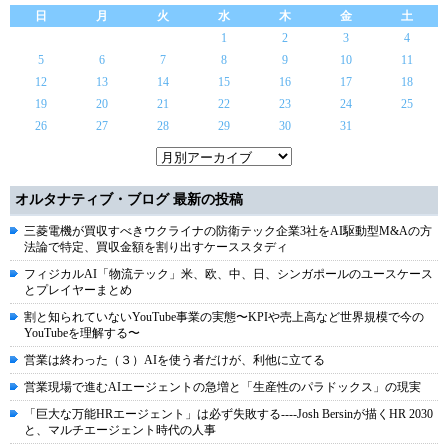
日
月
火
水
木
金
土
1
2
3
4
5
6
7
8
9
10
11
12
13
14
15
16
17
18
19
20
21
22
23
24
25
26
27
28
29
30
31
オルタナティブ・ブログ 最新の投稿
三菱電機が買収すべきウクライナの防衛テック企業3社をAI駆動型M&Aの方
法論で特定、買収金額を割り出すケーススタディ
フィジカルAI「物流テック」米、欧、中、日、シンガポールのユースケース
とプレイヤーまとめ
割と知られていないYouTube事業の実態〜KPIや売上高など世界規模で今の
YouTubeを理解する〜
営業は終わった（３）AIを使う者だけが、利他に立てる
営業現場で進むAIエージェントの急増と「生産性のパラドックス」の現実
「巨大な万能HRエージェント」は必ず失敗する----Josh Bersinが描くHR 2030
と、マルチエージェント時代の人事