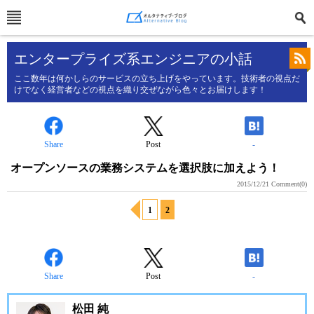
エンタープライズ系エンジニアの小話
ここ数年は何かしらのサービスの立ち上げをやっています。技術者の視点だ
けでなく経営者などの視点を織り交ぜながら色々とお届けします！
Share
Post
-
オープンソースの業務システムを選択肢に加えよう！
2015/12/21
Comment(0)
1
2
Share
Post
-
松田 純