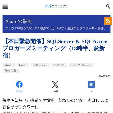
Azureの鼓動
クラウド戦役をZガンダム視点でわかりやすく解説するブログ＋時々書評。
【本日緊急開催】SQLServer & SQLAzure
ブロガーズミーティング（18時半、於新
宿）
Azure
Oracle
Zガンダム
エウーゴ
マイクロソフト
緊急入電
»
2009/12/03
Share
Post
-
毎度お知らせが直前で大変申し訳ないのだが、本日18:30に
新宿サザンタワーに