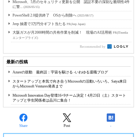
Microsoft、5月のセキュリティ更新を公開 認証不要の深刻な脆弱性4件
に警...
(2026/05/15)
PowerShell 2.0提供終了 OSから削除へ
(2025/08/17)
Jeep 抽選で3万円分ギフト当たる
PR(Jeep Japan)
大阪ガスが月2000時間の共有作業を削減！ 現場のAI活用術
PR(ITmedia
エンタープライズ)
Recommended by
最新の投稿
Azureの鼓動 最終話：宇宙を駆ける -いわゆる退職ブログ
スタートアップと本気で向き合うMicrosoftの活動いろいろ。Satya来日
からMicrosoft Ventures発表まで
Microsoft Innovation Day登壇16+9チーム決定！4月23日（土）スタート
アップと学生関係者は品川に集合！
Share
Post
-