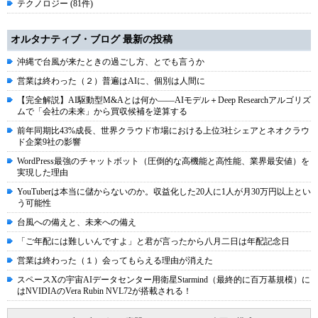
テクノロジー (81件)
オルタナティブ・ブログ 最新の投稿
沖縄で台風が来たときの過ごし方、とでも言うか
営業は終わった（２）普遍はAIに、個別は人間に
【完全解説】AI駆動型M&Aとは何か――AIモデル＋Deep Researchアルゴリズ
ムで「会社の未来」から買収候補を逆算する
前年同期比43%成長、世界クラウド市場における上位3社シェアとネオクラウ
ド企業9社の影響
WordPress最強のチャットボット（圧倒的な高機能と高性能、業界最安値）を
実現した理由
YouTuberは本当に儲からないのか。収益化した20人に1人が月30万円以上とい
う可能性
台風への備えと、未来への備え
「ご年配には難しいんですよ」と君が言ったから八月二日は年配記念日
営業は終わった（１）会ってもらえる理由が消えた
スペースXの宇宙AIデータセンター用衛星Starmind（最終的に百万基規模）に
はNVIDIAのVera Rubin NVL72が搭載される！