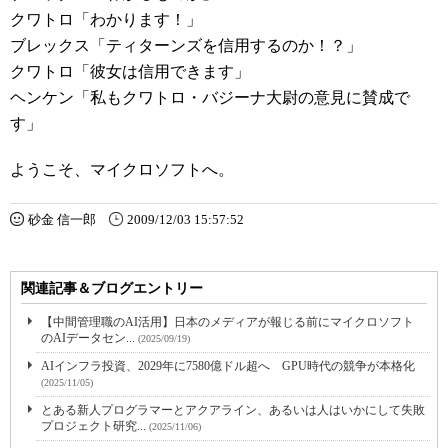
クワトロ「わかります！」
ブレックス「ティターンズを信用するのか！？」
クワトロ「彼女は信用できます」
ヘンケン「私もクワトロ・バジーナ大尉の意見に賛成で
す」
ようこそ、マイクロソフトへ。
砂金 信一郎
2009/12/03 15:57:52
関連記事＆ブログエントリー
【中間管理職のAI活用】日本のメディアが報じる前にマイクロソフト
のAIデータセン...
(2025/09/19)
AIインフラ投資、2029年に7580億ドル超へ GPU時代の競争が本格化
(2025/11/05)
とある新人プログラマーとアクアライン、あるいは人はいかにして失敗
プロジェクト研究...
(2025/11/06)