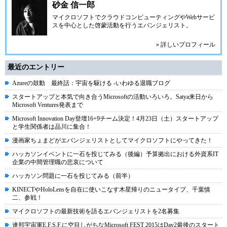
砂金 信一郎
マイクロソフトでクラウドコンピューティングやWebサービ
スを中心とした啓蒙活動を行うエバンジェリスト。
» 詳しいプロフィール
最近のエントリー
Azureの鼓動 最終話：宇宙を駆ける -いわゆる退職ブログ
スタートアップと本気で向き合うMicrosoftの活動いろいろ。Satya来日から
Microsoft Ventures発表まで
Microsoft Innovation Day登壇16+9チーム決定！4月23日（土）スタートアップ
と学生関係者は品川に集合！
漫画家ちょまどがエバンジェリストとしてマイクロソフトにやってきた！
ハッカソンイベントに一石を投じてみる（後編）予算拠出における外資系IT
企業の中間管理職の悲哀について
ハッカソン問題に一石を投じてみる（前半）
KINECTやHoloLensを自在に使いこなす木星帰りのニュータイプ、千葉慎
二、参戦！
マイクロソフトの最新技術を語るエバンジェリストを2名募集
連邦宇宙軍E.F.S.F.に空目しがちなMicrosoft FEST 2015はDay2最後のスタート