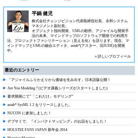
平鍋 健児
株式会社チェンジビジョン
代表取締役社長、永和システム
マネジメント副社長。
オブジェクト指向開発、UMLの勘所、アジャイルな開発手
法の未来、マインドマップのソフトウェア開発での利用方
法、プロジェクトファシリテーション（見える化）を語ります。現在、マ
インドマップとUMLの融合エディタ、
astah*(アスター、旧JUDE)
を開発
中。
» 詳しいプロフィール
最近のエントリー
「アジャイルふりかえりから価値を生み出す」日本語版公開！
Are You Modeling ? (ビデオ講義シリーズがスタートしました)
要求開発にて”「これだけ」モデリング”
astah* SysML 1.2 をリリースしました。
NUCON に参加しました！
デブサミで、『インパクトマッピング』のお話をしました！
HOLSTEE FANS JAPAN 新年会 2014