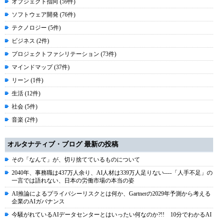
オブジェクト指向 (59件)
ソフトウェア開発 (76件)
テクノロジー (5件)
ビジネス (2件)
プロジェクトファシリテーション (73件)
マインドマップ (37件)
リーン (1件)
生活 (12件)
社会 (5件)
音楽 (2件)
オルタナティブ・ブログ 最新の投稿
その「なんて」が、切り捨てているものについて
2040年、事務職は437万人余り、AI人材は339万人足りない----「人手不足」の
一言では語れない、日本の労働市場の本当の姿
AI推論によるプライバシーリスクとは何か、Gartnerの2029年予測から考える
企業のAIガバナンス
今騒がれているAIデータセンターとはいったい何なのか?!! 10分でわかるAI