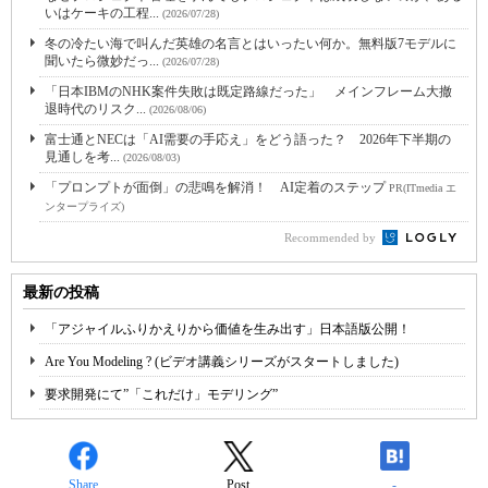
いはケーキの工程...
(2026/07/28)
冬の冷たい海で叫んだ英雄の名言とはいったい何か。無料版7モデルに
聞いたら微妙だっ...
(2026/07/28)
「日本IBMのNHK案件失敗は既定路線だった」 メインフレーム大撤
退時代のリスク...
(2026/08/06)
富士通とNECは「AI需要の手応え」をどう語った？ 2026年下半期の
見通しを考...
(2026/08/03)
「プロンプトが面倒」の悲鳴を解消！ AI定着のステップ
PR(ITmedia エ
ンタープライズ)
Recommended by
最新の投稿
「アジャイルふりかえりから価値を生み出す」日本語版公開！
Are You Modeling ? (ビデオ講義シリーズがスタートしました)
要求開発にて”「これだけ」モデリング”
Share
Post
-