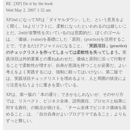
RE: [XP] Do it by the book
Wed May 2, 2007 1:32 am
XP2nd になってXPは「ダイヤルダウン」した、という意見をよ
く聞く。1stよりソフトに、柔軟になったといわれるのは嬉しいこ
とだ。2ndが攻撃性を欠いているのは意図的だ。ぼくのゴール
は、「価値」(value)を基礎にした「原則」(practice)を活用するこ
とで、できるだけアジャイルになること。「
実践項目」(practice)
のチェックリストを作ってしまっては柔軟性を失ってしまう。
実
践項目は外的要素との重ねあわせだ。価値と原則に沿って行動す
ることで柔軟性が増すが、自身が意識を持つことが必要だ。よい
考えをよく実践するには、強制に頼ってはいけない。第二版で
は、実践項目チェックリストを埋めるより、人と周囲の状況によ
り注意を払うように重きを置いている。
XPは、第一版の「本の通り」できかもしれないが、そのやり方
では、リスペクト、ビジネス全体、説明責任、プロセスと結果に
対する責任、の観点が抜ける。「チーム全体でビジネス価値を高
めること」は、「自分自身がよいプログラマであること」よりも
ずっと難しい。