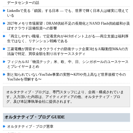
データセンターの話
LinkedInで見る「鎖国」する日本 ― でも、世界で輝く日本人は確実に増えて
いる
2027年メモリ市場展望：DRAM供給不足の長期化とNAND Flash供給緩和が及
ぼすクラウド設備投資への影響
「両立しやすい職場」で定着意向が44.9ポイント上がる----両立支援は福利厚
生ではなく、リテンション戦略である
三菱電機が買収すべきウクライナの防衛テック企業3社をAI駆動型M&Aの方
法論で特定、買収金額を割り出すケーススタディ
フィジカルAI「物流テック」米、欧、中、日、シンガポールのユースケース
とプレイヤーまとめ
割と知られていないYouTube事業の実態〜KPIや売上高など世界規模で今の
YouTubeを理解する〜
オルタナティブ・ブログは、専門スタッフにより、企画・構成されていま
す。入力頂いた内容は、アイティメディアの他、オルタナティブ・ブロ
グ、及び本記事執筆会社に提供されます。
オルタナティブ・ブログ GUIDE
オルタナティブ・ブログ憲章