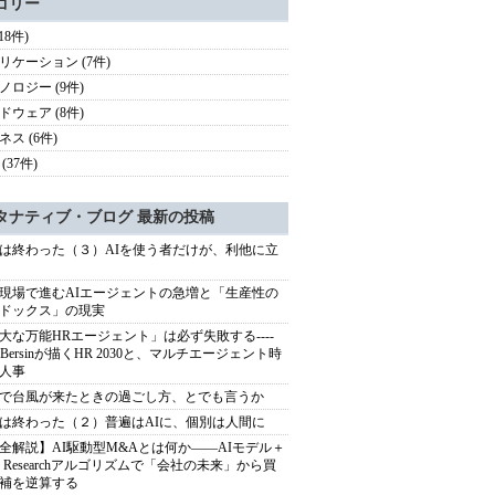
ゴリー
(18件)
リケーション (7件)
ノロジー (9件)
ドウェア (8件)
ネス (6件)
(37件)
タナティブ・ブログ 最新の投稿
は終わった（３）AIを使う者だけが、利他に立
現場で進むAIエージェントの急増と「生産性の
ドックス」の現実
大な万能HRエージェント」は必ず失敗する----
sh Bersinが描くHR 2030と、マルチエージェント時
人事
で台風が来たときの過ごし方、とでも言うか
は終わった（２）普遍はAIに、個別は人間に
全解説】AI駆動型M&Aとは何か――AIモデル＋
ep Researchアルゴリズムで「会社の未来」から買
補を逆算する