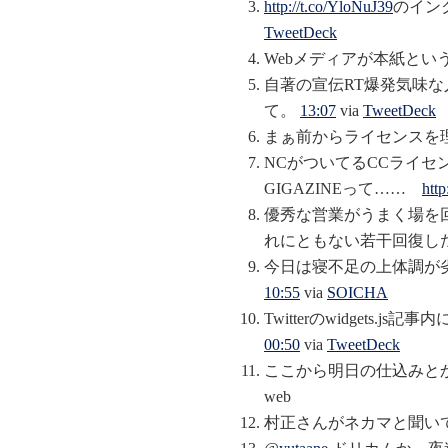
http://t.co/YloNuJ39
のイン
TweetDeck
Webメディアが本紙とい
自著の宣伝RT爆発気味
て。
13:07
via
TweetDeck
まぁ前からライセンスを
NCがついてるCCライセン
GIGAZINEって……
htt
優秀な営業がうまく場を
れにともない若干回復し
今日は寝不足の上体調が
10:55
via
SOICHA
Twitterのwidget
00:50
via
TweetDeck
ここから明日の仕込みと
web
村正さんがネカマと聞い