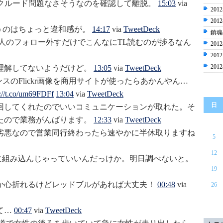
クルード問題なさそうなのを確認して離脱。
15:03
via
2012
2012
うのはちょっと違和感が。
14:17
via
TweetDeck
鎮魂
な人のフォロー外すだけでこんなにTL読むのが捗るなん
2012
2012
2012
理解してないようだけど。
13:05
via
TweetDeck
スのFlickr画像を商用サイトが使ったらあかんやん…
p://t.co/um69FDFf
13:04
via
TweetDeck
日
回してくれたのでいいコミュニケーションが取れた。そ
たので業務がんばります。
12:33
via
TweetDeck
劣悪なので営業同行終わったら速やかに半休取りますね
5
12
s.js記事内に組み込んじゃっていいんだっけか。明日調べないと。
19
か心折れるけどレッドブルがあれば大丈夫！
00:48
via
26
て…
00:47
via
TweetDeck