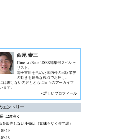
西尾 泰三
ITmedia eBook USER
編集部スペシャ
リスト。
電子書籍を含めた国内外の出版業界
の動きを鋭角な視点でお届け。
には書けない内容とともに日々のアーカイブ
います。
» 詳しいプロフィール
のエントリー
長は2度泣く
ndleを販売しない小売店（意味もなく俳句調）
-09-19
-09-18