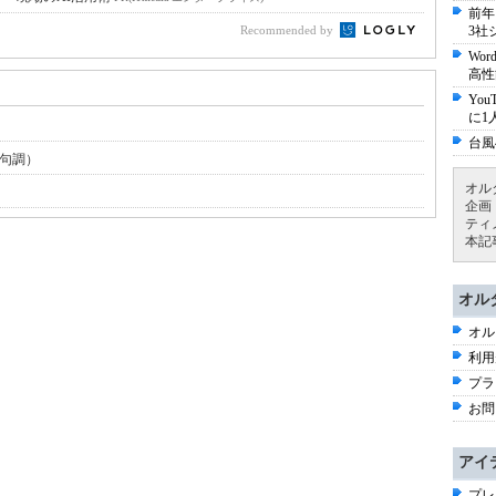
前年
Recommended by
3社
Wo
高性
Yo
に1
台風
俳句調）
オル
企画
ティ
本記
オル
オル
利用
プラ
お問
アイ
プレ