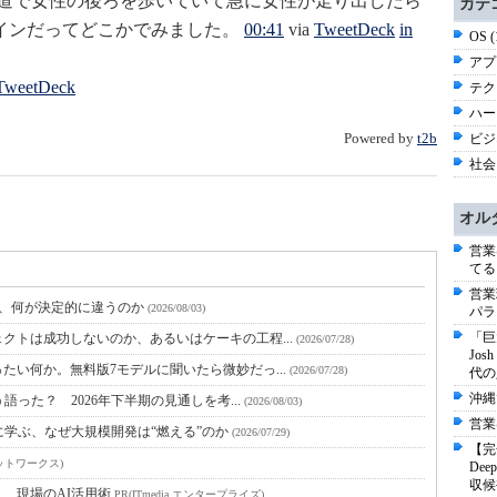
道で女性の後ろを歩いていて急に女性が走り出したら
カテ
インだってどこかでみました。
00:41
via
TweetDeck
in
OS 
アプ
TweetDeck
テク
ハー
Powered by
t2b
ビジ
社会 
オル
営業
てる
営業
と、何が決定的に違うのか
(2026/08/03)
パラ
「巨
クトは成功しないのか、あるいはケーキの工程...
(2026/07/28)
Jo
たい何か。無料版7モデルに聞いたら微妙だっ...
(2026/07/28)
代の
沖縄
語った？ 2026年下半期の見通しを考...
(2026/08/03)
営業
に学ぶ、なぜ大規模開発は“燃える”のか
(2026/07/29)
【完
ットワークス)
De
収候
！ 現場のAI活用術
PR(ITmedia エンタープライズ)