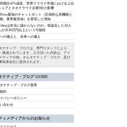
同期比43%成長、世界クラウド市場における上位
シェアとネオクラウド企業9社の影響
rdPress最強のチャットボット（圧倒的な高機能と
能、業界最安値）を実現した理由
uTuberは本当に儲からないのか。収益化した20人
人が月30万円以上という可能性
への備えと、未来への備え
タナティブ・ブログは、専門スタッフにより、
・構成されています。入力頂いた内容は、アイ
メディアの他、オルタナティブ・ブログ、及び
事執筆会社に提供されます。
タナティブ・ブログ GUIDE
タナティブ・ブログ憲章
規約
イバシーポリシー
い合わせ
ティメディアからのお知らせ
スリリース