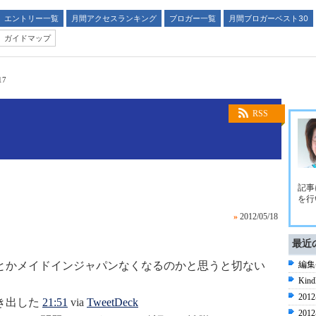
エントリー一覧
月間アクセスランキング
ブロガー一覧
月間ブロガーベスト30
ガイドマップ
17
RSS
記事
を行
»
2012/05/18
最近
とかメイドインジャパンなくなるのかと思うと切ない
編集
Ki
2012
き出した
21:51
via
TweetDeck
2012