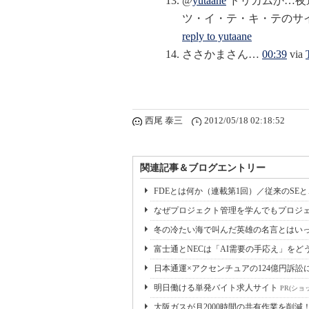
@
yutaane
ドリカムか…夜
ツ・イ・テ・キ・テのサ
reply to yutaane
ささかまさん…
00:39
via
西尾 泰三
2012/05/18 02:18:52
関連記事＆ブログエントリー
FDEとは何か（連載第1回）／従来のSE
なぜプロジェクト管理を学んでもプロジェ
冬の冷たい海で叫んだ英雄の名言とはいっ
富士通とNECは「AI需要の手応え」をどう
日本通運×アクセンチュアの124億円訴訟
明日働ける単発バイト求人サイト
PR(ショ
大阪ガスが月2000時間の共有作業を削減