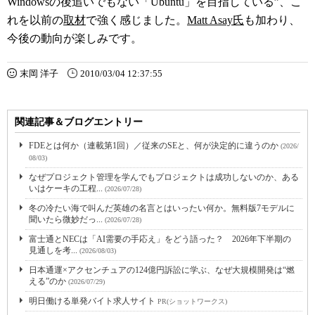
Windowsの後追いでもない「Ubuntu」を目指している”、こ
れを以前の
取材
で強く感じました。
Matt Asay氏
も加わり、
今後の動向が楽しみです。
末岡 洋子
2010/03/04 12:37:55
関連記事＆ブログエントリー
FDEとは何か（連載第1回）／従来のSEと、何が決定的に違うのか
(2026/
08/03)
なぜプロジェクト管理を学んでもプロジェクトは成功しないのか、ある
いはケーキの工程...
(2026/07/28)
冬の冷たい海で叫んだ英雄の名言とはいったい何か。無料版7モデルに
聞いたら微妙だっ...
(2026/07/28)
富士通とNECは「AI需要の手応え」をどう語った？ 2026年下半期の
見通しを考...
(2026/08/03)
日本通運×アクセンチュアの124億円訴訟に学ぶ、なぜ大規模開発は“燃
える”のか
(2026/07/29)
明日働ける単発バイト求人サイト
PR(ショットワークス)