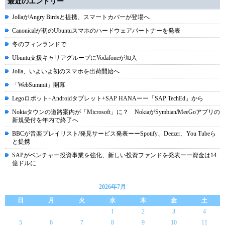
最近のエントリー
JollaがAngry Birdsと提携、スマートカバーが登場へ
Canonicalが初のUbuntuスマホのハードウェアパートナーを発表
冬のフィンランドで
Ubuntu支援キャリアグループにVodafoneが加入
Jolla、いよいよ初のスマホを出荷開始へ
「WebSummit」開幕
Legoロボット+Androidタブレット+SAP HANAーー「SAP TechEd」から
Nokiaタウンの道路案内が「Microsoft」に？ NokiaがSymbian/MeeGoアプリの
新規受付を年内で終了へ
BBCが音楽プレイリスト/発見サービス発表ーーSpotify、Deezer、You Tubeら
と提携
SAPがベンチャー投資事業を強化、新しい投資ファンドを発表ーー資金は14
億ドルに
2026年7月
日
月
火
水
木
金
土
1
2
3
4
5
6
7
8
9
10
11