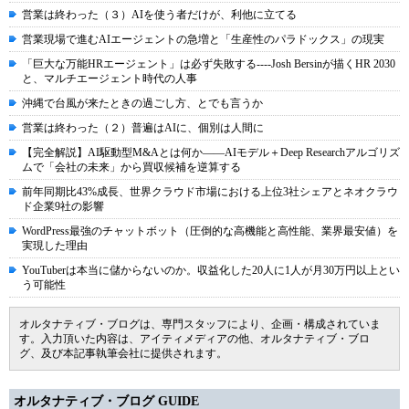
営業は終わった（３）AIを使う者だけが、利他に立てる
営業現場で進むAIエージェントの急増と「生産性のパラドックス」の現実
「巨大な万能HRエージェント」は必ず失敗する----Josh Bersinが描くHR 2030
と、マルチエージェント時代の人事
沖縄で台風が来たときの過ごし方、とでも言うか
営業は終わった（２）普遍はAIに、個別は人間に
【完全解説】AI駆動型M&Aとは何か――AIモデル＋Deep Researchアルゴリズ
ムで「会社の未来」から買収候補を逆算する
前年同期比43%成長、世界クラウド市場における上位3社シェアとネオクラウ
ド企業9社の影響
WordPress最強のチャットボット（圧倒的な高機能と高性能、業界最安値）を
実現した理由
YouTuberは本当に儲からないのか。収益化した20人に1人が月30万円以上とい
う可能性
オルタナティブ・ブログは、専門スタッフにより、企画・構成されていま
す。入力頂いた内容は、アイティメディアの他、オルタナティブ・ブロ
グ、及び本記事執筆会社に提供されます。
オルタナティブ・ブログ GUIDE