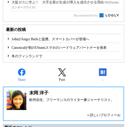
大阪ガスに学ぶ！ 大手企業が生成AI導入を成功させる理由
PR(ITmedia
エンタープライズ)
Recommended by
最新の投稿
JollaがAngry Birdsと提携、スマートカバーが登場へ
Canonicalが初のUbuntuスマホのハードウェアパートナーを発表
冬のフィンランドで
Share
Post
-
末岡 洋子
欧州在住、フリーランスのライター兼ジャーナリスト。
» 詳しいプロフィール