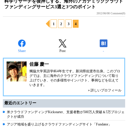
科学リサーチを後押しする、海外のアカデミッククラウド
ファンディングサービス3選と3つのポイント
2012/06/08
Comment(0)
1
2
3
4
Share
Post
-
佐藤 慶一
獨協大学英語学科4年生です。新潟県佐渡市出身。このブロ
グでは、主に海外のクラウドファンディングについて取り
上げていき、その多様性やインパクト、事例などを伝えて
いきます。
» 詳しいプロフィール
最近のエントリー
米クラウドファンディングKickstarter、支援者数が500万人突破＆5万プロジェ
クトが成功
アジア地域を盛り上げるクラウドファンディングサイト「Fundator」