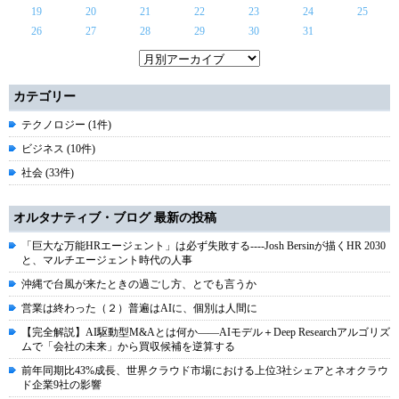
19
20
21
22
23
24
25
26
27
28
29
30
31
カテゴリー
テクノロジー (1件)
ビジネス (10件)
社会 (33件)
オルタナティブ・ブログ 最新の投稿
「巨大な万能HRエージェント」は必ず失敗する----Josh Bersinが描くHR 2030
と、マルチエージェント時代の人事
沖縄で台風が来たときの過ごし方、とでも言うか
営業は終わった（２）普遍はAIに、個別は人間に
【完全解説】AI駆動型M&Aとは何か――AIモデル＋Deep Researchアルゴリズ
ムで「会社の未来」から買収候補を逆算する
前年同期比43%成長、世界クラウド市場における上位3社シェアとネオクラウ
ド企業9社の影響