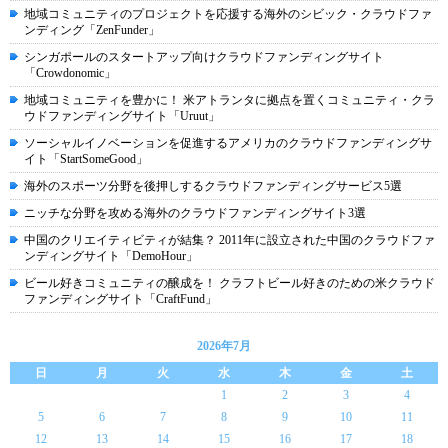
地域コミュニティのプロジェクトを応援する海外のシビック・クラウドファ
ンディング「ZenFunder」
シンガポールのスタートアップ向けクラウドファンディングサイト
「Crowdonomic」
地域コミュニティを豊かに！ 米アトランタに拠点を置くコミュニティ・クラ
ウドファンディングサイト「Uruut」
ソーシャルイノベーションを促進するアメリカのクラウドファンディングサ
イト「StartSomeGood」
海外のスポーツ分野を後押しするクラウドファンディングサービス5選
ニッチな分野を攻める海外のクラウドファンディングサイト3選
中国のクリエイティビティが結集？ 2011年に設立された中国のクラウドファ
ンディングサイト「DemoHour」
ビール好きコミュニティの醸成を！ クラフトビール好きのための米クラウド
ファンディングサイト「CraftFund」
2026年7月
日
月
火
水
木
金
土
1
2
3
4
5
6
7
8
9
10
11
12
13
14
15
16
17
18