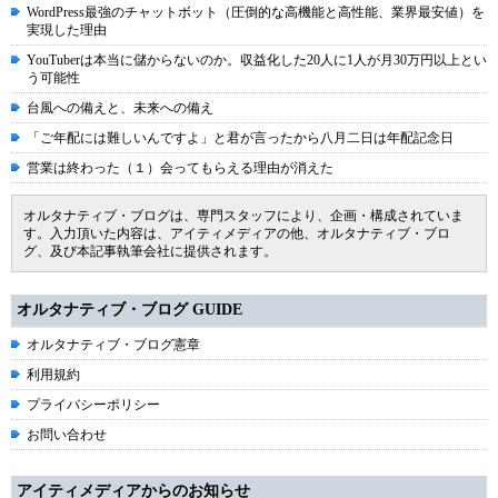
WordPress最強のチャットボット（圧倒的な高機能と高性能、業界最安値）を
実現した理由
YouTuberは本当に儲からないのか。収益化した20人に1人が月30万円以上とい
う可能性
台風への備えと、未来への備え
「ご年配には難しいんですよ」と君が言ったから八月二日は年配記念日
営業は終わった（１）会ってもらえる理由が消えた
オルタナティブ・ブログは、専門スタッフにより、企画・構成されていま
す。入力頂いた内容は、アイティメディアの他、オルタナティブ・ブロ
グ、及び本記事執筆会社に提供されます。
オルタナティブ・ブログ GUIDE
オルタナティブ・ブログ憲章
利用規約
プライバシーポリシー
お問い合わせ
アイティメディアからのお知らせ