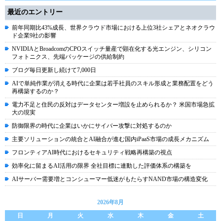
最近のエントリー
前年同期比43%成長、世界クラウド市場における上位3社シェアとネオクラウ
ド企業9社の影響
NVIDIAとBroadcomのCPOスイッチ量産で顕在化する光エンジン、シリコン
フォトニクス、先端パッケージの供給制約
ブログ毎日更新し続けて7,000日
AIで単純作業が消える時代に企業は若手社員のスキル形成と業務配置をどう
再構築するのか？
電力不足と住民の反対はデータセンター増設を止められるか？ 米国市場急拡
大の現実
防御限界の時代に企業はいかにサイバー攻撃に対処するのか
主要ソリューションの統合とAI融合が進む国内iPaaS市場の成長メカニズム
フロンティアAI時代におけるセキュリティ戦略再構築の視点
効率化に留まるAI活用の限界 全社目標に連動した評価体系の構築を
AIサーバー需要増とコンシューマー低迷がもたらすNAND市場の構造変化
2026年8月
日
月
火
水
木
金
土