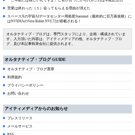
「ご年配には難しいんですよ」と君が言ったから八月二日は年配記念日
営業は終わった（１）会ってもらえる理由が消えた
スペースXの宇宙AIデータセンター用衛星Starmind（最終的に百万基規模）に
はNVIDIAのVera Rubin NVL72が搭載される！
オルタナティブ・ブログは、専門スタッフにより、企画・構成されていま
す。入力頂いた内容は、アイティメディアの他、オルタナティブ・ブロ
グ、及び本記事執筆会社に提供されます。
オルタナティブ・ブログ GUIDE
オルタナティブ・ブログ憲章
利用規約
プライバシーポリシー
お問い合わせ
アイティメディアからのお知らせ
プレスリリース
メールサービス
RSS