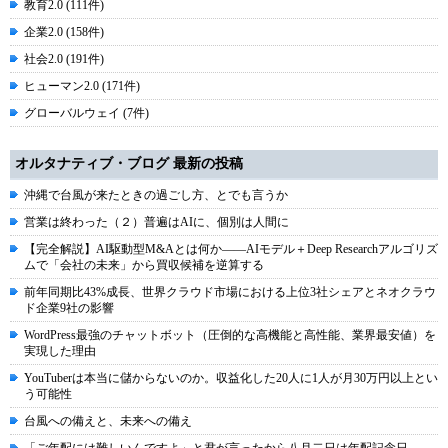
教育2.0 (111件)
企業2.0 (158件)
社会2.0 (191件)
ヒューマン2.0 (171件)
グローバルウェイ (7件)
オルタナティブ・ブログ 最新の投稿
沖縄で台風が来たときの過ごし方、とでも言うか
営業は終わった（２）普遍はAIに、個別は人間に
【完全解説】AI駆動型M&Aとは何か――AIモデル＋Deep Researchアルゴリズ
ムで「会社の未来」から買収候補を逆算する
前年同期比43%成長、世界クラウド市場における上位3社シェアとネオクラウ
ド企業9社の影響
WordPress最強のチャットボット（圧倒的な高機能と高性能、業界最安値）を
実現した理由
YouTuberは本当に儲からないのか。収益化した20人に1人が月30万円以上とい
う可能性
台風への備えと、未来への備え