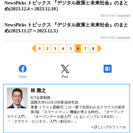
NewsPicks トピックス 『デジタル政策と未来社会』のまと
め(2023.12.4～2023.12.10）
2023/12/10
Comment(0)
NewsPicks トピックス 『デジタル政策と未来社会』のまと
め(2023.11.27～2023.12.3）
2023/12/03
Comment(0)
1
2
3
4
5
6
7
8
Share
Post
-
林 雅之
ICT企業勤務
国際大学GLOCOM客員研究員
著書
イラスト図解式 この一冊で全部わかるクラウドの基本
第2版
『スマートマシン 機械が考える時代』
『オープンク
ラウド入門』
、
『オープンデータ超入門 （ともにインプレスR＆D）』
、
『「クラウド・ビジネス」入門（創元社）』
» 詳しいプロフィール