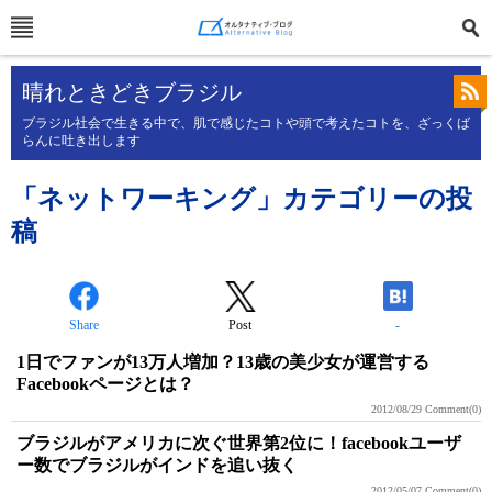
晴れときどきブラジル
ブラジル社会で生きる中で、肌で感じたコトや頭で考えたコトを、ざっくば
らんに吐き出します
「ネットワーキング」カテゴリーの投
稿
Share
Post
-
1日でファンが13万人増加？13歳の美少女が運営する
Facebookページとは？
2012/08/29
Comment(0)
ブラジルがアメリカに次ぐ世界第2位に！facebookユーザ
ー数でブラジルがインドを追い抜く
2012/05/07
Comment(0)