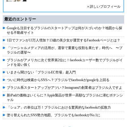
» 詳しいプロフィール
最近のエントリー
Googleも注目するブラジルのスタートアップは何がスゴいのか？地図から探
せる不動産サイト
1日でファンが13万人増加？13歳の美少女が運営するFacebookページとは？
「ソーシャルメディアの活用が、選挙で重要な役割を果たす」時代へ 〜ブ
ラジルの選挙〜
ブラジルがアメリカに次ぐ世界第2位に！facebookユーザー数でブラジルがイ
ンドを追い抜く
いまさら聞けない「ブラジルEC市場」超入門
ついに時代は検索からSNSへ？ブラジルでfacebookがgoogleを上回る
ブラジル系スタートアップがアツい？Instagramの創業者はブラジル人ですよ
新iPadの価格はいくらに？Apple製品が世界一高額なブラジルに潜むポテンシ
ャル
「シェア」の単位は万！ブラジルにおける驚異的なfacebookの拡散力
塗り替えられたSNS勢力地図、ブラジルでもfacebookがNo.1に