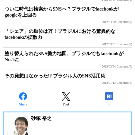
ついに時代は検索からSNSへ？ブラジルでfacebookが
googleを上回る
2012/04/20
Comment(0)
「シェア」の単位は万！ブラジルにおける驚異的な
facebookの拡散力
2012/03/01
Comment(0)
塗り替えられたSNS勢力地図、ブラジルでもfacebookが
No.1に
2012/02/24
Comment(0)
その発想はなかった!? ブラジル人のSNS活用術
2012/01/13
Comment(0)
Share
Post
-
砂塚 裕之