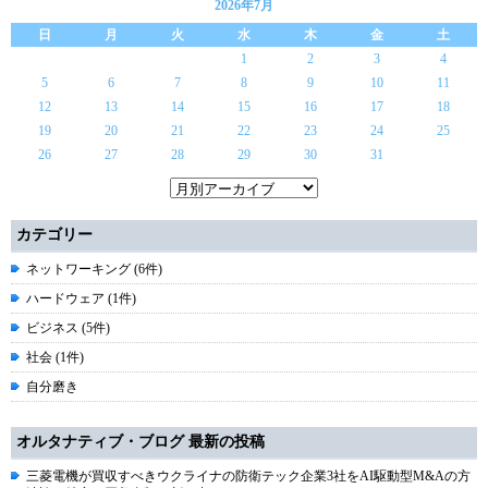
2026年7月
日
月
火
水
木
金
土
1
2
3
4
5
6
7
8
9
10
11
12
13
14
15
16
17
18
19
20
21
22
23
24
25
26
27
28
29
30
31
カテゴリー
ネットワーキング (6件)
ハードウェア (1件)
ビジネス (5件)
社会 (1件)
自分磨き
オルタナティブ・ブログ 最新の投稿
三菱電機が買収すべきウクライナの防衛テック企業3社をAI駆動型M&Aの方