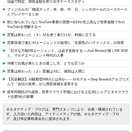
法論で特定、買収金額を割り出すケーススタディ
フィジカルAI「物流テック」米、欧、中、日、シンガポールのユースケース
とプレイヤーまとめ
割と知られていないYouTube事業の実態〜KPIや売上高など世界規模で今の
YouTubeを理解する〜
営業は終わった（３）AIを使う者だけが、利他に立てる
営業現場で進むAIエージェントの急増と「生産性のパラドックス」の現実
「巨大な万能HRエージェント」は必ず失敗する----Josh Bersinが描くHR 2030
と、マルチエージェント時代の人事
沖縄で台風が来たときの過ごし方、とでも言うか
営業は終わった（２）普遍はAIに、個別は人間に
【完全解説】AI駆動型M&Aとは何か――AIモデル＋Deep Researchアルゴリズ
ムで「会社の未来」から買収候補を逆算する
前年同期比43%成長、世界クラウド市場における上位3社シェアとネオクラウ
ド企業9社の影響
オルタナティブ・ブログは、専門スタッフにより、企画・構成されていま
す。入力頂いた内容は、アイティメディアの他、オルタナティブ・ブロ
グ、及び本記事執筆会社に提供されます。