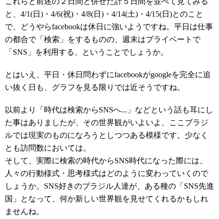
これらと前述の２日間と併せた計５日間を並べて見てみる
と、4/1(日)・4/6(祝)・4/8(日)・4/14(土)・4/15(日)とのこと
で、どうやらfacebookは休日に強いようですね。平日は仕事
の都合で「検索」をするものの、週末はプライベートで
「SNS」を利用する、ということでしょうか。
とはいえ、平日・休日問わずにfacebookがgoogleを完全に追
い抜く日も、グラフを見る限りでは近そうですね。
以前より「時代は検索からSNSへ...」などという話も耳にし
た事はありましたが、その世界観がいよいよ、ここブラジ
ルでは現実のものになろうとしつつある模様です。少なく
とも訪問数においては。
そして、実際に検索の時代からSNS時代になった際には、
人々の行動様式・思考様式はどのように変わっていくので
しょうか。SNS好きのブラジル人達が、ある種の「SNS先進
国」となって、何か新しい世界観を見せてくれるかもしれ
ませんね。