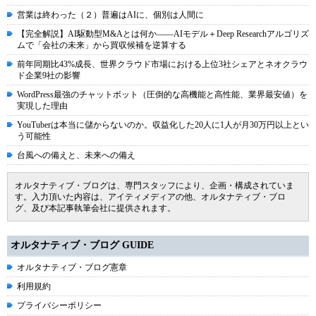
営業は終わった（２）普遍はAIに、個別は人間に
【完全解説】AI駆動型M&Aとは何か――AIモデル＋Deep Researchアルゴリズ
ムで「会社の未来」から買収候補を逆算する
前年同期比43%成長、世界クラウド市場における上位3社シェアとネオクラウ
ド企業9社の影響
WordPress最強のチャットボット（圧倒的な高機能と高性能、業界最安値）を
実現した理由
YouTuberは本当に儲からないのか。収益化した20人に1人が月30万円以上とい
う可能性
台風への備えと、未来への備え
オルタナティブ・ブログは、専門スタッフにより、企画・構成されていま
す。入力頂いた内容は、アイティメディアの他、オルタナティブ・ブロ
グ、及び本記事執筆会社に提供されます。
オルタナティブ・ブログ GUIDE
オルタナティブ・ブログ憲章
利用規約
プライバシーポリシー