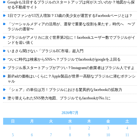
Googleも注目するブラジルのスタートアップは何がスゴいのか？地図から探
せる不動産サイト
1日でファンが13万人増加？13歳の美少女が運営するFacebookページとは？
「ソーシャルメディアの活用が、選挙で重要な役割を果たす」時代へ 〜ブ
ラジルの選挙〜
ブラジルがアメリカに次ぐ世界第2位に！facebookユーザー数でブラジルがイ
ンドを追い抜く
いまさら聞けない「ブラジルEC市場」超入門
ついに時代は検索からSNSへ？ブラジルでfacebookがgoogleを上回る
ブラジル系スタートアップがアツい？Instagramの創業者はブラジル人ですよ
新iPadの価格はいくらに？Apple製品が世界一高額なブラジルに潜むポテンシ
ャル
「シェア」の単位は万！ブラジルにおける驚異的なfacebookの拡散力
塗り替えられたSNS勢力地図、ブラジルでもfacebookがNo.1に
2026年7月
日
月
火
水
木
金
土
1
2
3
4
5
6
7
8
9
10
11