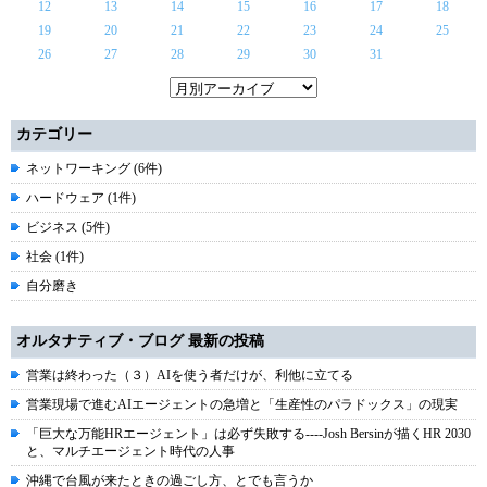
12
13
14
15
16
17
18
19
20
21
22
23
24
25
26
27
28
29
30
31
カテゴリー
ネットワーキング (6件)
ハードウェア (1件)
ビジネス (5件)
社会 (1件)
自分磨き
オルタナティブ・ブログ 最新の投稿
営業は終わった（３）AIを使う者だけが、利他に立てる
営業現場で進むAIエージェントの急増と「生産性のパラドックス」の現実
「巨大な万能HRエージェント」は必ず失敗する----Josh Bersinが描くHR 2030
と、マルチエージェント時代の人事
沖縄で台風が来たときの過ごし方、とでも言うか