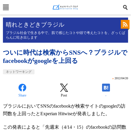
晴れときどきブラジル
ブラジル社会で生きる中で、肌で感じたコトや頭で考えたコトを、ざっくば
らんに吐き出します
ついに時代は検索からSNSへ？ブラジルで
facebookがgoogleを上回る
ネットワーキング
»
2012/04/20
Share
Post
-
ブラジルにおいてSNSのfacebookが検索サイトのgoogleの訪
問数を上回ったとExperian Hitwiseが発表しました。
この発表によると「先週末（4/14・15）のfacebookの訪問数