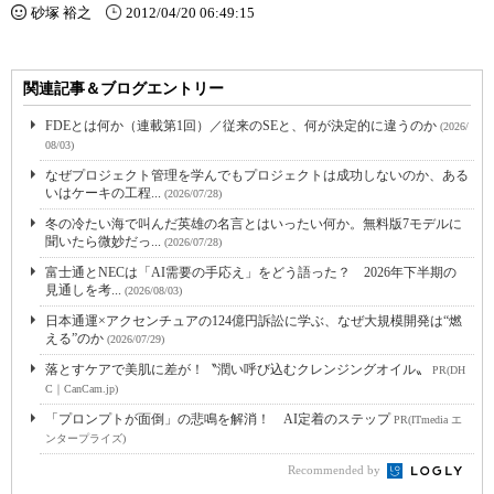
砂塚 裕之
2012/04/20 06:49:15
関連記事＆ブログエントリー
FDEとは何か（連載第1回）／従来のSEと、何が決定的に違うのか
(2026/
08/03)
なぜプロジェクト管理を学んでもプロジェクトは成功しないのか、ある
いはケーキの工程...
(2026/07/28)
冬の冷たい海で叫んだ英雄の名言とはいったい何か。無料版7モデルに
聞いたら微妙だっ...
(2026/07/28)
富士通とNECは「AI需要の手応え」をどう語った？ 2026年下半期の
見通しを考...
(2026/08/03)
日本通運×アクセンチュアの124億円訴訟に学ぶ、なぜ大規模開発は“燃
える”のか
(2026/07/29)
落とすケアで美肌に差が！〝潤い呼び込むクレンジングオイル〟
PR(DH
C｜CanCam.jp)
「プロンプトが面倒」の悲鳴を解消！ AI定着のステップ
PR(ITmedia エ
ンタープライズ)
Recommended by