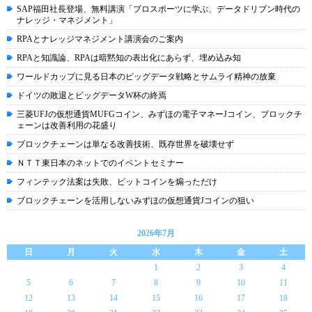
SAP福田社長登場、無料講演「プロスポーツに学ぶ、データドリブン時代の
ナレッジ・マネジメント」
RPAとナレッジマネジメント講演会のご案内
RPAと知識論、RPAは暗黙知の表出化にあらず、埋め込み知
ワールドカップに見る日本のビッグデータ戦略とサムライ精神の放棄
ドイツの敗退とビッグデータW杯の終焉
三菱UFJの仮想通貨MUFGコイン、みずほの電子マネーJコイン、ブロックチ
ェーンは改善利用の花盛り
ブロックチェーンは単なる改善技術、既存世界を破壊せず
ＮＴＴ東日本のネットでのイベントセミナー
フィンテック法案は失敗、ビットコインを煽っただけ
ブロックチェーンを活用しないみずほの仮想通貨Jコインの狙い
2026年7月
日
月
火
水
木
金
土
1
2
3
4
5
6
7
8
9
10
11
12
13
14
15
16
17
18