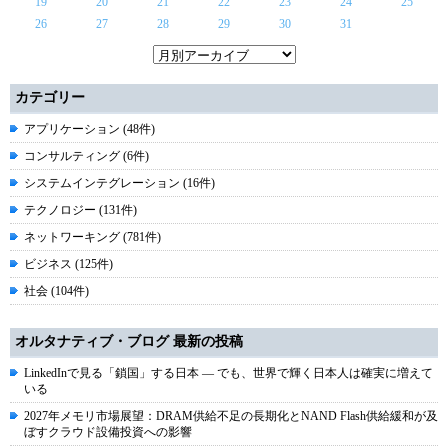
19
20
21
22
23
24
25
26
27
28
29
30
31
カテゴリー
アプリケーション (48件)
コンサルティング (6件)
システムインテグレーション (16件)
テクノロジー (131件)
ネットワーキング (781件)
ビジネス (125件)
社会 (104件)
オルタナティブ・ブログ 最新の投稿
LinkedInで見る「鎖国」する日本 ― でも、世界で輝く日本人は確実に増えて
いる
2027年メモリ市場展望：DRAM供給不足の長期化とNAND Flash供給緩和が及
ぼすクラウド設備投資への影響