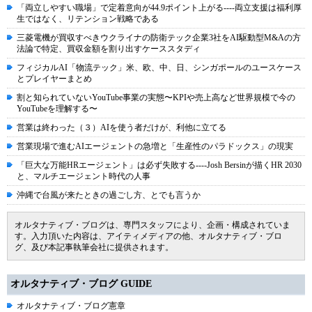
「両立しやすい職場」で定着意向が44.9ポイント上がる----両立支援は福利厚
生ではなく、リテンション戦略である
三菱電機が買収すべきウクライナの防衛テック企業3社をAI駆動型M&Aの方
法論で特定、買収金額を割り出すケーススタディ
フィジカルAI「物流テック」米、欧、中、日、シンガポールのユースケース
とプレイヤーまとめ
割と知られていないYouTube事業の実態〜KPIや売上高など世界規模で今の
YouTubeを理解する〜
営業は終わった（３）AIを使う者だけが、利他に立てる
営業現場で進むAIエージェントの急増と「生産性のパラドックス」の現実
「巨大な万能HRエージェント」は必ず失敗する----Josh Bersinが描くHR 2030
と、マルチエージェント時代の人事
沖縄で台風が来たときの過ごし方、とでも言うか
オルタナティブ・ブログは、専門スタッフにより、企画・構成されていま
す。入力頂いた内容は、アイティメディアの他、オルタナティブ・ブロ
グ、及び本記事執筆会社に提供されます。
オルタナティブ・ブログ GUIDE
オルタナティブ・ブログ憲章