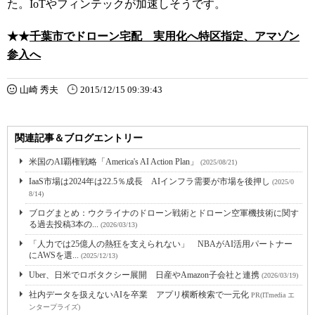
た。IoTやフィンテックが加速しそうです。
★★
千葉市でドローン宅配 実用化へ特区指定、アマゾン
参入へ
山崎 秀夫
2015/12/15 09:39:43
関連記事＆ブログエントリー
米国のAI覇権戦略「America's AI Action Plan」
(2025/08/21)
IaaS市場は2024年は22.5％成長 AIインフラ需要が市場を後押し
(2025/0
8/14)
ブログまとめ：ウクライナのドローン戦術とドローン空軍機技術に関す
る過去投稿3本の...
(2026/03/13)
「人力では25億人の熱狂を支えられない」 NBAがAI活用パートナー
にAWSを選...
(2025/12/13)
Uber、日米でロボタクシー展開 日産やAmazon子会社と連携
(2026/03/19)
社内データを扱えないAIを卒業 アプリ横断検索で一元化
PR(ITmedia エ
ンタープライズ)