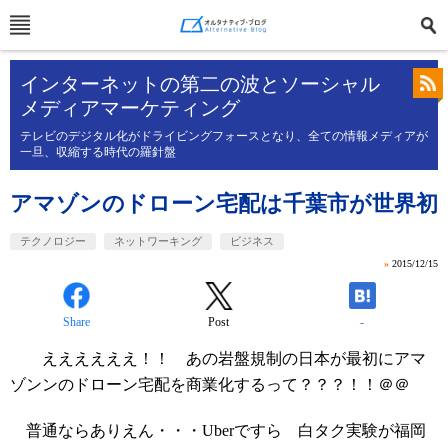
インターネットの第二の波とソーシャル
メディアマーケティング
テレビのデジタル化がドライビングフォースとなり、全ての情報メディアが
一旦、収縮する時代の羅針盤
アマゾンのドローン宅配は千葉市が世界初
テクノロジー
ネットワーキング
ビジネス
»
2015/12/15
Share
Post
-
ええええええ！！ あの岩盤規制の日本が最初にアマ
ゾンンのドローン宅配を商業化するって？？？！！＠＠
普通ならありえん・・・Uberですら 白タク実験が福岡