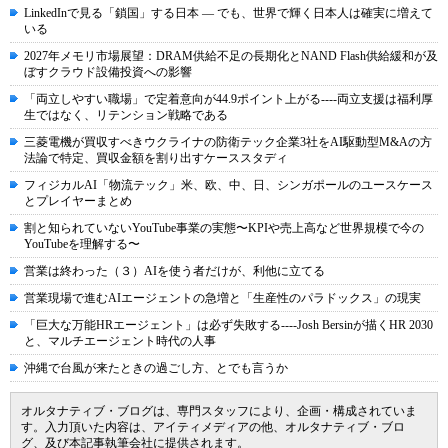
LinkedInで見る「鎖国」する日本 ― でも、世界で輝く日本人は確実に増えて
いる
2027年メモリ市場展望：DRAM供給不足の長期化とNAND Flash供給緩和が及
ぼすクラウド設備投資への影響
「両立しやすい職場」で定着意向が44.9ポイント上がる----両立支援は福利厚
生ではなく、リテンション戦略である
三菱電機が買収すべきウクライナの防衛テック企業3社をAI駆動型M&Aの方
法論で特定、買収金額を割り出すケーススタディ
フィジカルAI「物流テック」米、欧、中、日、シンガポールのユースケース
とプレイヤーまとめ
割と知られていないYouTube事業の実態〜KPIや売上高など世界規模で今の
YouTubeを理解する〜
営業は終わった（３）AIを使う者だけが、利他に立てる
営業現場で進むAIエージェントの急増と「生産性のパラドックス」の現実
「巨大な万能HRエージェント」は必ず失敗する----Josh Bersinが描くHR 2030
と、マルチエージェント時代の人事
沖縄で台風が来たときの過ごし方、とでも言うか
オルタナティブ・ブログは、専門スタッフにより、企画・構成されていま
す。入力頂いた内容は、アイティメディアの他、オルタナティブ・ブロ
グ、及び本記事執筆会社に提供されます。