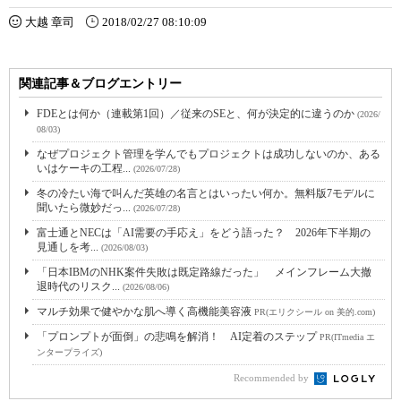
大越 章司
2018/02/27 08:10:09
関連記事＆ブログエントリー
FDEとは何か（連載第1回）／従来のSEと、何が決定的に違うのか
(2026/
08/03)
なぜプロジェクト管理を学んでもプロジェクトは成功しないのか、ある
いはケーキの工程...
(2026/07/28)
冬の冷たい海で叫んだ英雄の名言とはいったい何か。無料版7モデルに
聞いたら微妙だっ...
(2026/07/28)
富士通とNECは「AI需要の手応え」をどう語った？ 2026年下半期の
見通しを考...
(2026/08/03)
「日本IBMのNHK案件失敗は既定路線だった」 メインフレーム大撤
退時代のリスク...
(2026/08/06)
マルチ効果で健やかな肌へ導く高機能美容液
PR(エリクシール on 美的.com)
「プロンプトが面倒」の悲鳴を解消！ AI定着のステップ
PR(ITmedia エ
ンタープライズ)
Recommended by