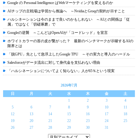
Google の Personal Intelligence はWebマーケティングを変えるのか
AIチップの主戦場は学習から推論へ ～NvidiaとGroqの契約が示すこと
ハルシネーションは今のままで良いのかもしれない ～AIとの関係は「従
属」ではなく「切磋琢磨」で
Googleの逆襲 ～こんどはOpenAIが「コードレッド」を宣言
ホワイトカラーの首の皮が繋がった？ 最新のベンチマークが示唆するAIの
限界とは
「脱GPU」先として急浮上したGoogle TPU ～その実力と導入のハードル
Salesforceがデータ流出に対して身代金を支払わない理由
「ハルシネーションについてよく知らない」人が65％という現実
2026年7月
日
月
火
水
木
金
土
1
2
3
4
5
6
7
8
9
10
11
12
13
14
15
16
17
18
19
20
21
22
23
24
25
26
27
28
29
30
31