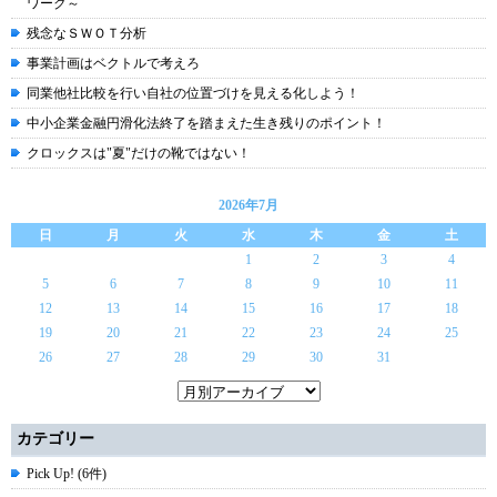
ワーク～
残念なＳＷＯＴ分析
事業計画はベクトルで考えろ
同業他社比較を行い自社の位置づけを見える化しよう！
中小企業金融円滑化法終了を踏まえた生き残りのポイント！
クロックスは"夏"だけの靴ではない！
2026年7月
日
月
火
水
木
金
土
1
2
3
4
5
6
7
8
9
10
11
12
13
14
15
16
17
18
19
20
21
22
23
24
25
26
27
28
29
30
31
カテゴリー
Pick Up! (6件)