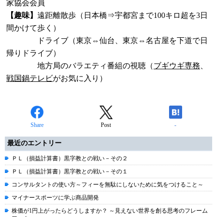
家協会会員
【趣味】
遠距離散歩（日本橋⇒宇都宮まで100キロ超を3日
間かけて歩く）
ドライブ（東京⇔仙台、東京⇔名古屋を下道で日
帰りドライブ）
地方局のバラエティ番組の視聴（
ブギウギ専務
、
戦国鍋テレビ
がお気に入り）
Share
Post
-
最近のエントリー
ＰＬ（損益計算書）黒字教との戦い－その２
ＰＬ（損益計算書）黒字教との戦い－その１
コンサルタントの使い方～フィーを無駄にしないために気をつけること～
マイナースポーツに学ぶ商品開発
株価が1円上がったらどうしますか？ ～見えない世界を創る思考のフレーム