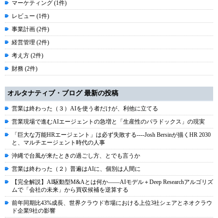
マーケティング (1件)
レビュー (1件)
事業計画 (2件)
経営管理 (2件)
考え方 (2件)
財務 (2件)
オルタナティブ・ブログ 最新の投稿
営業は終わった（３）AIを使う者だけが、利他に立てる
営業現場で進むAIエージェントの急増と「生産性のパラドックス」の現実
「巨大な万能HRエージェント」は必ず失敗する----Josh Bersinが描くHR 2030
と、マルチエージェント時代の人事
沖縄で台風が来たときの過ごし方、とでも言うか
営業は終わった（２）普遍はAIに、個別は人間に
【完全解説】AI駆動型M&Aとは何か――AIモデル＋Deep Researchアルゴリズ
ムで「会社の未来」から買収候補を逆算する
前年同期比43%成長、世界クラウド市場における上位3社シェアとネオクラウ
ド企業9社の影響