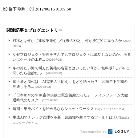
柳下 剛利
2012/06/16 01:09:50
関連記事＆ブログエントリー
FDEとは何か（連載第1回）／従来のSEと、何が決定的に違うのか
(2026/
08/03)
なぜプロジェクト管理を学んでもプロジェクトは成功しないのか、ある
いはケーキの工程...
(2026/07/28)
冬の冷たい海で叫んだ英雄の名言とはいったい何か。無料版7モデルに
聞いたら微妙だっ...
(2026/07/28)
富士通とNECは「AI需要の手応え」をどう語った？ 2026年下半期の
見通しを考...
(2026/08/03)
「日本IBMのNHK案件失敗は既定路線だった」 メインフレーム大撤
退時代のリスク...
(2026/08/06)
短期・単発バイトを始めるならショットワークス
PR(ショットワークス)
生成AIでナレッジ管理を革新 組織知を統合するツールとは
PR(ITmedia
エンタープライズ)
Recommended by