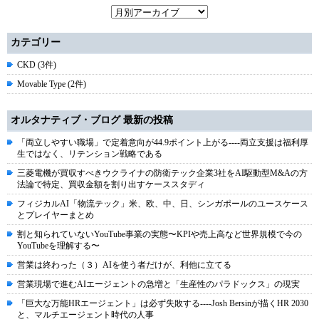
カテゴリー
CKD (3件)
Movable Type (2件)
オルタナティブ・ブログ 最新の投稿
「両立しやすい職場」で定着意向が44.9ポイント上がる----両立支援は福利厚
生ではなく、リテンション戦略である
三菱電機が買収すべきウクライナの防衛テック企業3社をAI駆動型M&Aの方
法論で特定、買収金額を割り出すケーススタディ
フィジカルAI「物流テック」米、欧、中、日、シンガポールのユースケース
とプレイヤーまとめ
割と知られていないYouTube事業の実態〜KPIや売上高など世界規模で今の
YouTubeを理解する〜
営業は終わった（３）AIを使う者だけが、利他に立てる
営業現場で進むAIエージェントの急増と「生産性のパラドックス」の現実
「巨大な万能HRエージェント」は必ず失敗する----Josh Bersinが描くHR 2030
と、マルチエージェント時代の人事