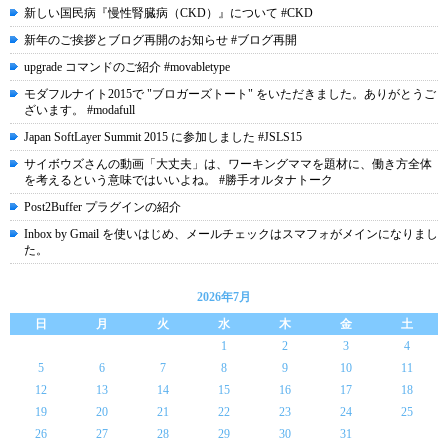
新しい国民病『慢性腎臓病（CKD）』について #CKD
新年のご挨拶とブログ再開のお知らせ #ブログ再開
upgrade コマンドのご紹介 #movabletype
モダフルナイト2015で "ブロガーズトート" をいただきました。ありがとうご
ざいます。 #modafull
Japan SoftLayer Summit 2015 に参加しました #JSLS15
サイボウズさんの動画「大丈夫」は、ワーキングママを題材に、働き方全体
を考えるという意味ではいいよね。 #勝手オルタナトーク
Post2Buffer プラグインの紹介
Inbox by Gmail を使いはじめ、メールチェックはスマフォがメインになりまし
た。
2026年7月
日
月
火
水
木
金
土
1
2
3
4
5
6
7
8
9
10
11
12
13
14
15
16
17
18
19
20
21
22
23
24
25
26
27
28
29
30
31