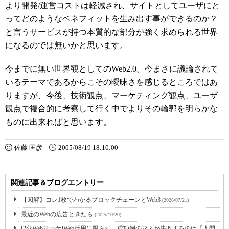
より開発/運営コストは軽減され、サイトとしてユーザにと
ってどのようなベネフィットを生み出す事ができるのか？
と言うサービスが持つ本質的な部分が強く求められる世界
になるのでは無いかと思います。
今までに無い世界観としてのWeb2.0。今まさに議論されて
いるテーマであるからこその曖昧さを感じるところではあ
りますが、今後、技術観点、マーケティング観点、ユーザ
観点で複合的に考察して行く中でよりその輪郭を明らかな
ものに出来ればと思います。
佐藤 匡彦
2005/08/19 18:10:00
関連記事＆ブログエントリー
【図解】コレ1枚でわかるブロックチェーンとWeb3
(2026/07/21)
最近のWebの広告ときたら
(2025/10/20)
[2分Webマーケ]Web活用に限らず、成功例のマネが失敗するのは「人間