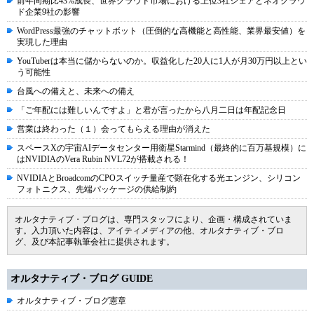
前年同期比43%成長、世界クラウド市場における上位3社シェアとネオクラウ
ド企業9社の影響
WordPress最強のチャットボット（圧倒的な高機能と高性能、業界最安値）を
実現した理由
YouTuberは本当に儲からないのか。収益化した20人に1人が月30万円以上とい
う可能性
台風への備えと、未来への備え
「ご年配には難しいんですよ」と君が言ったから八月二日は年配記念日
営業は終わった（１）会ってもらえる理由が消えた
スペースXの宇宙AIデータセンター用衛星Starmind（最終的に百万基規模）に
はNVIDIAのVera Rubin NVL72が搭載される！
NVIDIAとBroadcomのCPOスイッチ量産で顕在化する光エンジン、シリコン
フォトニクス、先端パッケージの供給制約
オルタナティブ・ブログは、専門スタッフにより、企画・構成されていま
す。入力頂いた内容は、アイティメディアの他、オルタナティブ・ブロ
グ、及び本記事執筆会社に提供されます。
オルタナティブ・ブログ GUIDE
オルタナティブ・ブログ憲章