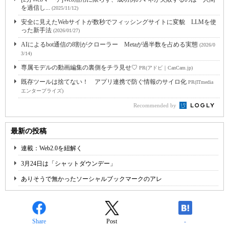
を過信し...
(2025/11/12)
安全に見えたWebサイトが数秒でフィッシングサイトに変貌 LLMを使
った新手法
(2026/01/27)
AIによるbot通信の8割がクローラー Metaが過半数を占める実態
(2026/0
3/14)
専属モデルの動画編集の裏側をチラ見せ♡
PR(アドビ｜CanCam.jp)
既存ツールは捨てない！ アプリ連携で防ぐ情報のサイロ化
PR(ITmedia
エンタープライズ)
Recommended by
最新の投稿
連載：Web2.0を紐解く
3月24日は「シャットダウンデー」
ありそうで無かったソーシャルブックマークのアレ
Share
Post
-