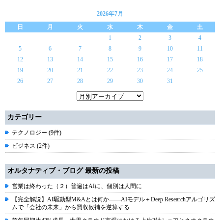
2026年7月
日
月
火
水
木
金
土
1
2
3
4
5
6
7
8
9
10
11
12
13
14
15
16
17
18
19
20
21
22
23
24
25
26
27
28
29
30
31
カテゴリー
テクノロジー (9件)
ビジネス (2件)
オルタナティブ・ブログ 最新の投稿
営業は終わった（２）普遍はAIに、個別は人間に
【完全解説】AI駆動型M&Aとは何か――AIモデル＋Deep Researchアルゴリズ
ムで「会社の未来」から買収候補を逆算する