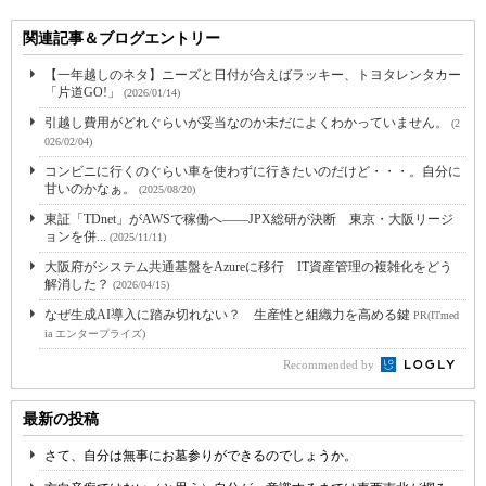
関連記事＆ブログエントリー
【一年越しのネタ】ニーズと日付が合えばラッキー、トヨタレンタカー
「片道GO!」
(2026/01/14)
引越し費用がどれぐらいが妥当なのか未だによくわかっていません。
(2
026/02/04)
コンビニに行くのぐらい車を使わずに行きたいのだけど・・・。自分に
甘いのかなぁ。
(2025/08/20)
東証「TDnet」がAWSで稼働へ――JPX総研が決断 東京・大阪リージ
ョンを併...
(2025/11/11)
大阪府がシステム共通基盤をAzureに移行 IT資産管理の複雑化をどう
解消した？
(2026/04/15)
なぜ生成AI導入に踏み切れない？ 生産性と組織力を高める鍵
PR(ITmed
ia エンタープライズ)
Recommended by
最新の投稿
さて、自分は無事にお墓参りができるのでしょうか。