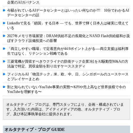
企業のAIガバナンス
今騒がれているAIデータセンターとはいったい何なのか?!! 10分でわかるAI
データセンターの話
LinkedInで見る「鎖国」する日本 ― でも、世界で輝く日本人は確実に増えて
いる
2027年メモリ市場展望：DRAM供給不足の長期化とNAND Flash供給緩和が及
ぼすクラウド設備投資への影響
「両立しやすい職場」で定着意向が44.9ポイント上がる----両立支援は福利厚
生ではなく、リテンション戦略である
三菱電機が買収すべきウクライナの防衛テック企業3社をAI駆動型M&Aの方
法論で特定、買収金額を割り出すケーススタディ
フィジカルAI「物流テック」米、欧、中、日、シンガポールのユースケース
とプレイヤーまとめ
割と知られていないYouTube事業の実態〜KPIや売上高など世界規模で今の
YouTubeを理解する〜
オルタナティブ・ブログは、専門スタッフにより、企画・構成されていま
す。入力頂いた内容は、アイティメディアの他、オルタナティブ・ブロ
グ、及び本記事執筆会社に提供されます。
オルタナティブ・ブログ GUIDE