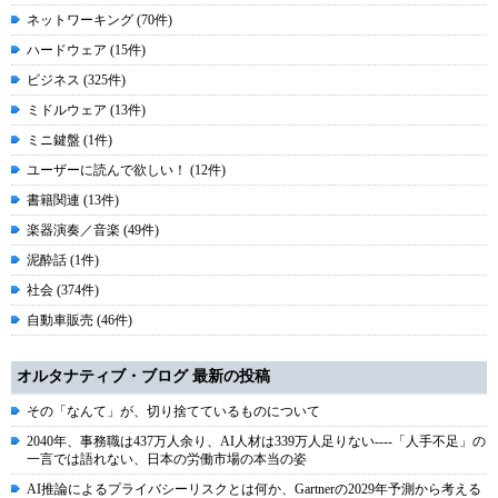
ネットワーキング (70件)
ハードウェア (15件)
ビジネス (325件)
ミドルウェア (13件)
ミニ鍵盤 (1件)
ユーザーに読んで欲しい！ (12件)
書籍関連 (13件)
楽器演奏／音楽 (49件)
泥酔話 (1件)
社会 (374件)
自動車販売 (46件)
オルタナティブ・ブログ 最新の投稿
その「なんて」が、切り捨てているものについて
2040年、事務職は437万人余り、AI人材は339万人足りない----「人手不足」の
一言では語れない、日本の労働市場の本当の姿
AI推論によるプライバシーリスクとは何か、Gartnerの2029年予測から考える