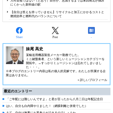
方向音痴ではない（と思う）自分が、意識するまでは東西南北が掴み
にくかった新幹線の駅
【自分は答えを持っていません】リサイクルと加工にかかるコストと
燃焼効率と燃料代のバランスについて
Share
Post
-
妹尾 高史
某輸送用機器製造メーカー勤務でした。
ミニ鍵盤奏者、という新しいミュージシャンカテゴリーを
開拓中。→すっかりミュージシャンは忘れてしまいまし
た・・・。
※本ブログのエントリー内容は私の個人的見解です。わたしが所属する企
業はありません。
» 詳しいプロフィール
最近のエントリー
「ご年配には難しいんですよ」と君が言ったから八月二日は年配記念日
はい、自分も白内障やりました！（網膜剥離と併発でした）
さて、自分は無事にお墓参りができるのでしょうか。