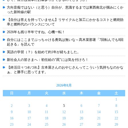
方向音痴ではない（と思う）自分が、意識するまでは東西南北が掴みにくか
った新幹線の駅
【自分は答えを持っていません】リサイクルと加工にかかるコストと燃焼効
率と燃料代のバランスについて
2026年も残り半年ですね。心機一転！
自分にはここまでぶっちゃける勇気は無いな～髙木菜那著「7回転んでも8回
起きる」を読んで
英語の学習（？）を始めて約1年が経ちました。
新社会人の皆さまへ：初任給の"罠"には気を付けろ！
【終活日々つれづれ】古本屋さんのおやじさんってこういう気持ちなのかな
ぁ、と勝手に思ってます。
2026年8月
日
月
火
水
木
金
土
1
2
3
4
5
6
7
8
9
10
11
12
13
14
15
16
17
18
19
20
21
22
23
24
25
26
27
28
29