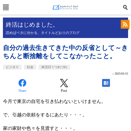
終活はじめました。
読めばベタに分かる、タイトルどおりのブログ
自分の過去生きてきた中の反省として～き
ちんと断捨離をしてこなかったこと。
ビジネス
社会
終活日々つれづれ
»
2025/01/15
Share
Post
-
今月で東京の自宅を引き払わないといけません。
で、引越の依頼をするにあたり・・・。
家の家財や色々を見渡すと・・・。