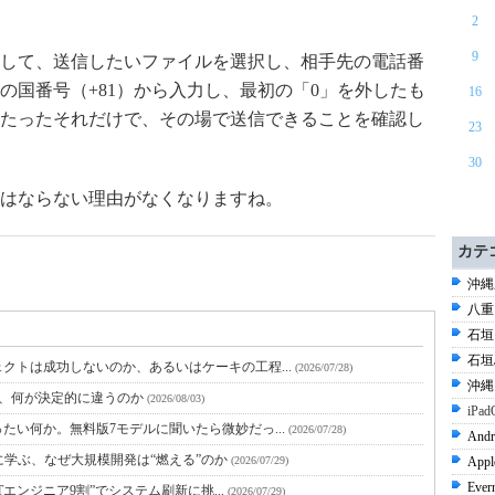
2
9
して、送信したいファイルを選択し、相手先の電話番
の国番号（+81）から入力し、最初の「0」を外したも
16
たったそれだけで、その場で送信できることを確認し
23
30
はならない理由がなくなりますね。
カテ
沖縄県
八重山
石垣 
石垣島
クトは成功しないのか、あるいはケーキの工程...
(2026/07/28)
沖縄 
と、何が決定的に違うのか
(2026/08/03)
iPad
たい何か。無料版7モデルに聞いたら微妙だっ...
(2026/07/28)
Andr
に学ぶ、なぜ大規模開発は“燃える”のか
(2026/07/29)
Appl
Ever
Tエンジニア9割”でシステム刷新に挑...
(2026/07/29)