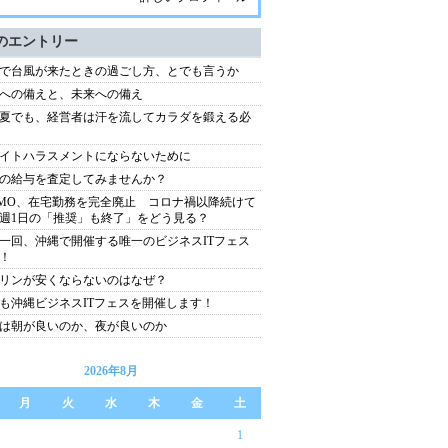
のエントリー
で台風が来たときの過ごし方、とでも言うか
への備えと、未来への備え
夏でも、経営者は汗を流してカラダを鍛える必
イトハラスメントにならないために
の給与を査定してみませんか？
MO、在宅勤務を完全廃止 コロナ禍以降続けて
週1日の「推奨」も終了」をどう見る？
一回、沖縄で開催する唯一のビジネスITフェス
！
リンが安くならないのはなぜ？
も沖縄ビジネスITフェスを開催します！
は朝が良いのか、夜が良いのか
2026年8月
月
火
水
木
金
土
1