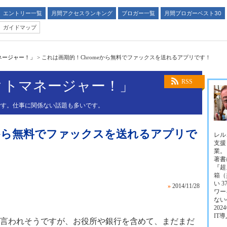
エントリー一覧
月間アクセスランキング
ブロガー一覧
月間ブロガーベスト30
ガイドマップ
ネージャー！」
>
これは画期的！Chromeから無料でファックスを送れるアプリです！
クトマネージャー！」
RSS
です。仕事に関係ない話題も多いです。
eから無料でファックスを送れるアプリで
レル
支援
業。
著書に
『超
箱（
い 
»
2014/11/28
ワー
ない
202
IT
言われそうですが、お役所や銀行を含めて、まだまだ