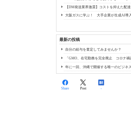
【DM発送業界激震】コストを抑えた配
大阪ガスに学ぶ！ 大手企業が生成AI導
最新の投稿
自分の給与を査定してみませんか？
「GMO、在宅勤務を完全廃止 コロナ禍
年に一回、沖縄で開催する唯一のビジネス
Share
Post
-