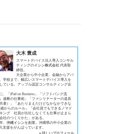
大木 豊成
スマートデバイス法人導入コンサル
ティングの
イシン株式会社
代表取
締役。
大企業から中小企業、金融からアパ
、学校まで、幅広いスマートデバイス導入を
している。アップル認定コンサルティング企
、「iPad on Business」「ソフトバンク流
』速断の仕事術」「ファシリテーターの道具
共著）」「あたりまえだけどなかなかできな
37歳からのルール」「会社員でもできるノマド
キング 社員が出社しなくても仕事が止まら
会社のつくりかた」がある。
4年、
沖縄イシン
を創業。沖縄県の中小企業の
導入支援をがんばっています。
» 詳しいプロフィール