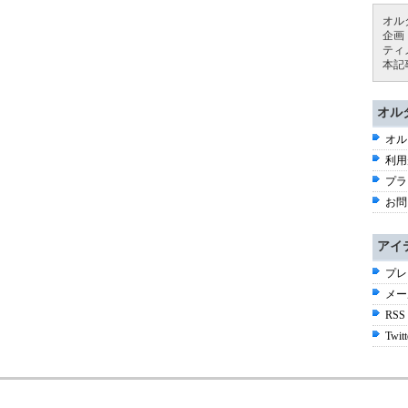
オル
企画
ティ
本記
オル
オル
利用
プラ
お問
アイ
プレ
メー
RSS
Twitt