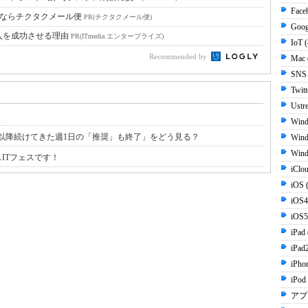
Face
達ならチクタクメール便
PR(チクタクメール便)
Goog
入を成功させる理由
PR(ITmedia エンタープライズ)
IoT 
Recommended by
Mac 
SNS
Twit
Ustr
Wind
以降続けてきた週1日の「推奨」も終了」をどう見る？
Wind
Wind
ITフェスです！
iClo
iOS 
iOS4
iOS5
iPad
iPad
iPho
iPod
アプ