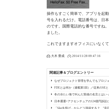
操作もすごく簡単で、アプリを起動
号を入れるだけ。電話番号は、日本
のです。国際電話的な番号ですね。
ました。
これでますますオフィスにいなくて
大木 豊成
2014/11/28 09:47:16
関連記事＆ブログエントリー
なぜプロジェクト管理を学んでもプロジェ
FDEとは何か（連載第1回）／従来のSE
冬の冷たい海で叫んだ英雄の名言とはいっ
日本通運×アクセンチュアの124億円訴訟
「SIer丸投げ」からどう脱却する？ “非I