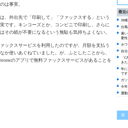
のは事実。
最近
は、外出先で「印刷して」「ファックスする」という
沖縄
実です。キンコーズとか、コンビニで印刷し、さらに
台風
はその紙が不要になるという無駄も気持ちよくない。
暑い
要性
ホワ
ァックスサービスを利用したのですが、月額を支払う
自分
なか使いあぐねていました。が、ふとしたことから、
「G
 Chromeのアプリで無料ファックスサービスがあることを
きた
年に
です
ガソ
今年
運動
日