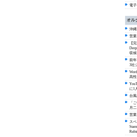
電子書
オル
沖縄
営業
【完
De
収候
前年
3社
Wo
高性
Yo
に1
台風
「ご
月二
営業
スペ
St
Ru