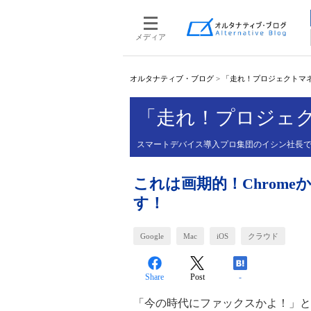
メディア
オルタナティブ・ブログ
>
「走れ！プロジェクトマ
「走れ！プロジェ
スマートデバイス導入プロ集団のイシン社長
これは画期的！Chrom
す！
Google
Mac
iOS
クラウド
Share
Post
-
「今の時代にファックスかよ！」と