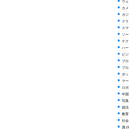
ウェ
カメラ
ガジ
クラウ
スマ
ソー
テク
ハー
ビジネ
ブログ
プロ
ポッ
マー
ロボ
中国 
写真 
就活 
教育 
社会 
酒 (