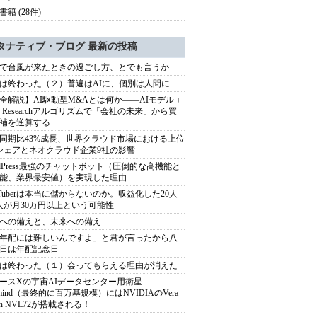
籍 (28件)
タナティブ・ブログ 最新の投稿
で台風が来たときの過ごし方、とでも言うか
は終わった（２）普遍はAIに、個別は人間に
全解説】AI駆動型M&Aとは何か――AIモデル＋
ep Researchアルゴリズムで「会社の未来」から買
補を逆算する
同期比43%成長、世界クラウド市場における上位
シェアとネオクラウド企業9社の影響
rdPress最強のチャットボット（圧倒的な高機能と
能、業界最安値）を実現した理由
uTuberは本当に儲からないのか。収益化した20人
人が月30万円以上という可能性
への備えと、未来への備え
年配には難しいんですよ」と君が言ったから八
日は年配記念日
は終わった（１）会ってもらえる理由が消えた
ースXの宇宙AIデータセンター用衛星
armind（最終的に百万基規模）にはNVIDIAのVera
bin NVL72が搭載される！