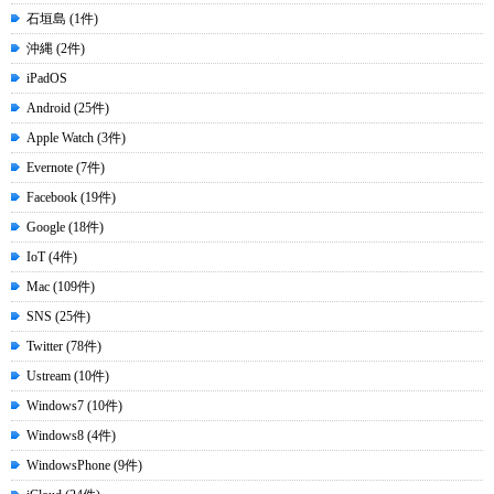
石垣島 (1件)
沖縄 (2件)
iPadOS
Android (25件)
Apple Watch (3件)
Evernote (7件)
Facebook (19件)
Google (18件)
IoT (4件)
Mac (109件)
SNS (25件)
Twitter (78件)
Ustream (10件)
Windows7 (10件)
Windows8 (4件)
WindowsPhone (9件)