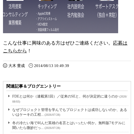
こんな仕事に興味のある方はぜひご連絡ください。
応募は
こちらから
！
大木 豊成
2014/08/13 10:49:39
関連記事＆ブログエントリー
FDEとは何か（連載第1回）／従来のSEと、何が決定的に違うのか
(2026/
08/03)
なぜプロジェクト管理を学んでもプロジェクトは成功しないのか、ある
いはケーキの工程...
(2026/07/28)
冬の冷たい海で叫んだ英雄の名言とはいったい何か。無料版7モデルに
聞いたら微妙だっ...
(2026/07/28)