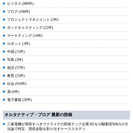
ビジネス (880件)
ブログ (108件)
プロジェクトマネジメント (5件)
ポッドキャスティング (22件)
マーケティング (14件)
ロボット (3件)
中国 (15件)
写真 (3件)
就活 (57件)
教育 (23件)
社会 (918件)
酒 (9件)
電子書籍 (28件)
オルタナティブ・ブログ 最新の投稿
三菱電機が買収すべきウクライナの防衛テック企業3社をAI駆動型M&Aの方
法論で特定、買収金額を割り出すケーススタディ