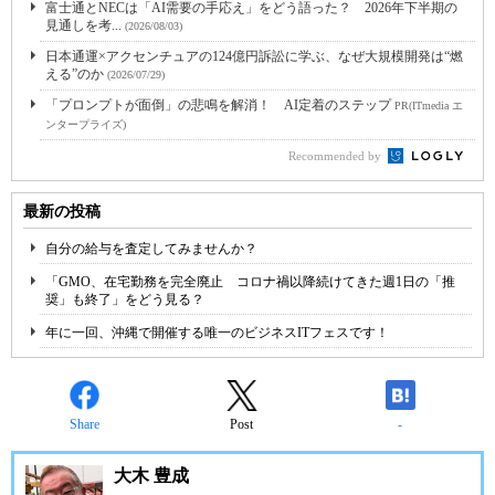
富士通とNECは「AI需要の手応え」をどう語った？ 2026年下半期の
見通しを考...
(2026/08/03)
日本通運×アクセンチュアの124億円訴訟に学ぶ、なぜ大規模開発は“燃
える”のか
(2026/07/29)
「プロンプトが面倒」の悲鳴を解消！ AI定着のステップ
PR(ITmedia エ
ンタープライズ)
Recommended by
最新の投稿
自分の給与を査定してみませんか？
「GMO、在宅勤務を完全廃止 コロナ禍以降続けてきた週1日の「推
奨」も終了」をどう見る？
年に一回、沖縄で開催する唯一のビジネスITフェスです！
Share
Post
-
大木 豊成