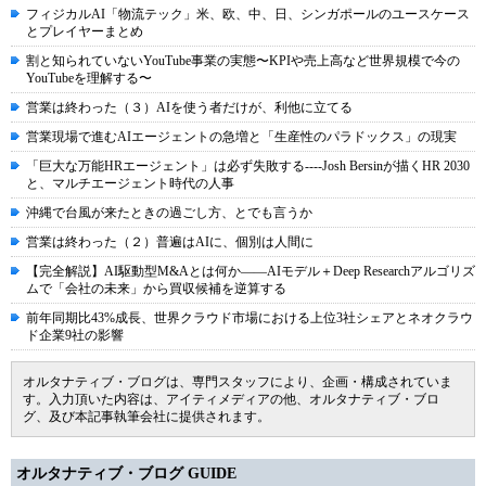
フィジカルAI「物流テック」米、欧、中、日、シンガポールのユースケース
とプレイヤーまとめ
割と知られていないYouTube事業の実態〜KPIや売上高など世界規模で今の
YouTubeを理解する〜
営業は終わった（３）AIを使う者だけが、利他に立てる
営業現場で進むAIエージェントの急増と「生産性のパラドックス」の現実
「巨大な万能HRエージェント」は必ず失敗する----Josh Bersinが描くHR 2030
と、マルチエージェント時代の人事
沖縄で台風が来たときの過ごし方、とでも言うか
営業は終わった（２）普遍はAIに、個別は人間に
【完全解説】AI駆動型M&Aとは何か――AIモデル＋Deep Researchアルゴリズ
ムで「会社の未来」から買収候補を逆算する
前年同期比43%成長、世界クラウド市場における上位3社シェアとネオクラウ
ド企業9社の影響
オルタナティブ・ブログは、専門スタッフにより、企画・構成されていま
す。入力頂いた内容は、アイティメディアの他、オルタナティブ・ブロ
グ、及び本記事執筆会社に提供されます。
オルタナティブ・ブログ GUIDE