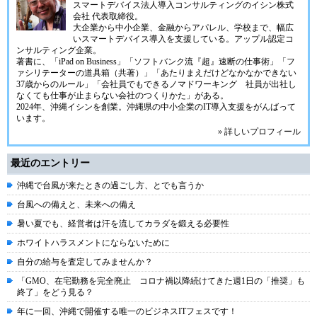
スマートデバイス法人導入コンサルティングの
イシン株式
会社
代表取締役。
大企業から中小企業、金融からアパレル、学校まで、幅広
いスマートデバイス導入を支援している。アップル認定コ
ンサルティング企業。
著書に、「iPad on Business」「ソフトバンク流『超』速断の仕事術」「フ
ァシリテーターの道具箱（共著）」「あたりまえだけどなかなかできない
37歳からのルール」「会社員でもできるノマドワーキング 社員が出社し
なくても仕事が止まらない会社のつくりかた」がある。
2024年、
沖縄イシン
を創業。沖縄県の中小企業のIT導入支援をがんばって
います。
» 詳しいプロフィール
最近のエントリー
沖縄で台風が来たときの過ごし方、とでも言うか
台風への備えと、未来への備え
暑い夏でも、経営者は汗を流してカラダを鍛える必要性
ホワイトハラスメントにならないために
自分の給与を査定してみませんか？
「GMO、在宅勤務を完全廃止 コロナ禍以降続けてきた週1日の「推奨」も
終了」をどう見る？
年に一回、沖縄で開催する唯一のビジネスITフェスです！