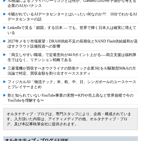
AI推論によるプライバシーリスクとは何か、Gartnerの2029年予測から考える
企業のAIガバナンス
今騒がれているAIデータセンターとはいったい何なのか?!! 10分でわかるAI
データセンターの話
LinkedInで見る「鎖国」する日本 ― でも、世界で輝く日本人は確実に増えて
いる
2027年メモリ市場展望：DRAM供給不足の長期化とNAND Flash供給緩和が及
ぼすクラウド設備投資への影響
「両立しやすい職場」で定着意向が44.9ポイント上がる----両立支援は福利厚
生ではなく、リテンション戦略である
三菱電機が買収すべきウクライナの防衛テック企業3社をAI駆動型M&Aの方
法論で特定、買収金額を割り出すケーススタディ
フィジカルAI「物流テック」米、欧、中、日、シンガポールのユースケース
とプレイヤーまとめ
割と知られていないYouTube事業の実態〜KPIや売上高など世界規模で今の
YouTubeを理解する〜
オルタナティブ・ブログは、専門スタッフにより、企画・構成されていま
す。入力頂いた内容は、アイティメディアの他、オルタナティブ・ブロ
グ、及び本記事執筆会社に提供されます。
オルタナティブ・ブログ GUIDE