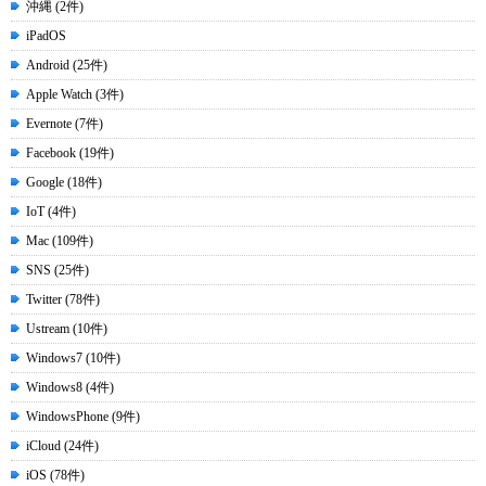
沖縄 (2件)
iPadOS
Android (25件)
Apple Watch (3件)
Evernote (7件)
Facebook (19件)
Google (18件)
IoT (4件)
Mac (109件)
SNS (25件)
Twitter (78件)
Ustream (10件)
Windows7 (10件)
Windows8 (4件)
WindowsPhone (9件)
iCloud (24件)
iOS (78件)