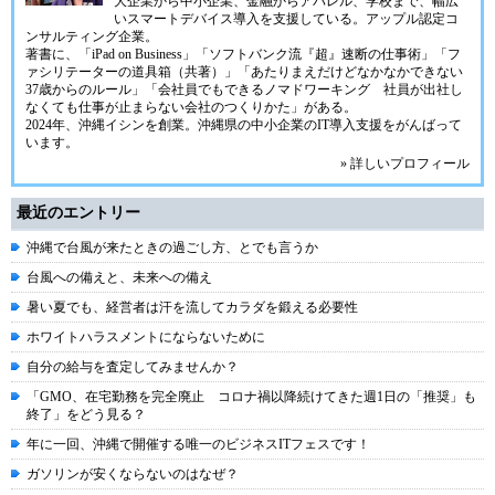
大企業から中小企業、金融からアパレル、学校まで、幅広
いスマートデバイス導入を支援している。アップル認定コ
ンサルティング企業。
著書に、「iPad on Business」「ソフトバンク流『超』速断の仕事術」「フ
ァシリテーターの道具箱（共著）」「あたりまえだけどなかなかできない
37歳からのルール」「会社員でもできるノマドワーキング 社員が出社し
なくても仕事が止まらない会社のつくりかた」がある。
2024年、
沖縄イシン
を創業。沖縄県の中小企業のIT導入支援をがんばって
います。
» 詳しいプロフィール
最近のエントリー
沖縄で台風が来たときの過ごし方、とでも言うか
台風への備えと、未来への備え
暑い夏でも、経営者は汗を流してカラダを鍛える必要性
ホワイトハラスメントにならないために
自分の給与を査定してみませんか？
「GMO、在宅勤務を完全廃止 コロナ禍以降続けてきた週1日の「推奨」も
終了」をどう見る？
年に一回、沖縄で開催する唯一のビジネスITフェスです！
ガソリンが安くならないのはなぜ？