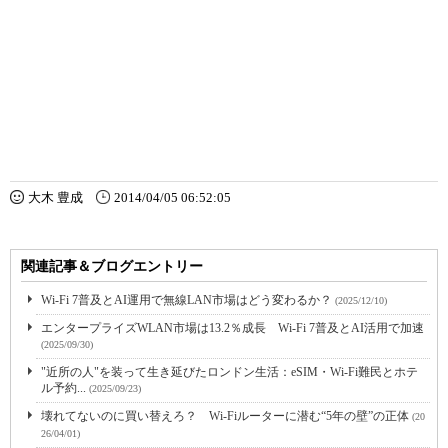
大木 豊成
2014/04/05 06:52:05
関連記事＆ブログエントリー
Wi-Fi 7普及とAI運用で無線LAN市場はどう変わるか？
(2025/12/10)
エンタープライズWLAN市場は13.2％成長 Wi-Fi 7普及とAI活用で加速
(2025/09/30)
"近所の人"を装って生き延びたロンドン生活：eSIM・Wi-Fi難民とホテ
ル予約...
(2025/09/23)
壊れてないのに買い替えろ？ Wi-Fiルーターに潜む“5年の壁”の正体
(20
26/04/01)