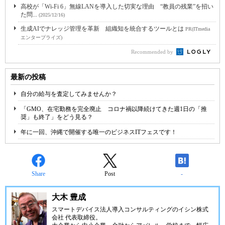
高校が「Wi-Fi 6」無線LANを導入した切実な理由 “教員の残業”を招い
た問...
(2025/12/16)
生成AIでナレッジ管理を革新 組織知を統合するツールとは
PR(ITmedia
エンタープライズ)
Recommended by
最新の投稿
自分の給与を査定してみませんか？
「GMO、在宅勤務を完全廃止 コロナ禍以降続けてきた週1日の「推
奨」も終了」をどう見る？
年に一回、沖縄で開催する唯一のビジネスITフェスです！
Share
Post
-
大木 豊成
スマートデバイス法人導入コンサルティングの
イシン株式
会社
代表取締役。