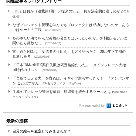
関連記事＆ブログエントリー
FDEとは何か（連載第1回）／従来のSEと、何が決定的に違うのか
(2026/
08/03)
なぜプロジェクト管理を学んでもプロジェクトは成功しないのか、ある
いはケーキの工程...
(2026/07/28)
冬の冷たい海で叫んだ英雄の名言とはいったい何か。無料版7モデルに
聞いたら微妙だっ...
(2026/07/28)
富士通とNECは「AI需要の手応え」をどう語った？ 2026年下半期の
見通しを考...
(2026/08/03)
「日本IBMのNHK案件失敗は既定路線だった」 メインフレーム大撤
退時代のリスク...
(2026/08/06)
「言葉で伝える力」を育めば、イヤイヤ期もすっきり！ 「アンパンマ
ン ことばずかん...
PR(セガフェイブ｜HugKum)
生成AIでナレッジ管理を革新 組織知を統合するツールとは
PR(ITmedia
エンタープライズ)
Recommended by
最新の投稿
自分の給与を査定してみませんか？