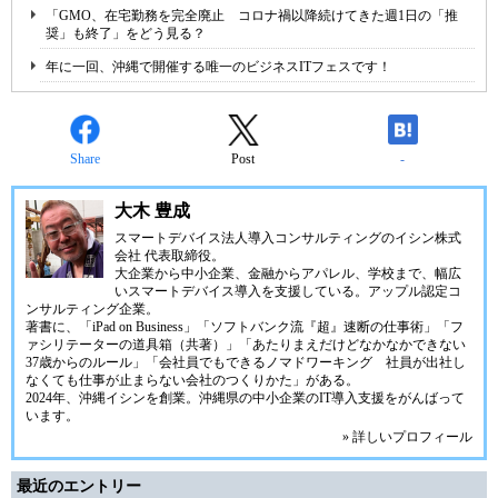
「GMO、在宅勤務を完全廃止 コロナ禍以降続けてきた週1日の「推
奨」も終了」をどう見る？
年に一回、沖縄で開催する唯一のビジネスITフェスです！
Share
Post
-
大木 豊成
スマートデバイス法人導入コンサルティングの
イシン株式
会社
代表取締役。
大企業から中小企業、金融からアパレル、学校まで、幅広
いスマートデバイス導入を支援している。アップル認定コ
ンサルティング企業。
著書に、「iPad on Business」「ソフトバンク流『超』速断の仕事術」「フ
ァシリテーターの道具箱（共著）」「あたりまえだけどなかなかできない
37歳からのルール」「会社員でもできるノマドワーキング 社員が出社し
なくても仕事が止まらない会社のつくりかた」がある。
2024年、
沖縄イシン
を創業。沖縄県の中小企業のIT導入支援をがんばって
います。
» 詳しいプロフィール
最近のエントリー