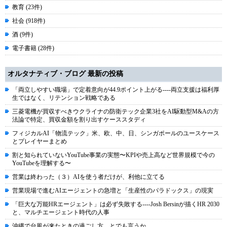
教育 (23件)
社会 (918件)
酒 (9件)
電子書籍 (28件)
オルタナティブ・ブログ 最新の投稿
「両立しやすい職場」で定着意向が44.9ポイント上がる----両立支援は福利厚
生ではなく、リテンション戦略である
三菱電機が買収すべきウクライナの防衛テック企業3社をAI駆動型M&Aの方
法論で特定、買収金額を割り出すケーススタディ
フィジカルAI「物流テック」米、欧、中、日、シンガポールのユースケース
とプレイヤーまとめ
割と知られていないYouTube事業の実態〜KPIや売上高など世界規模で今の
YouTubeを理解する〜
営業は終わった（３）AIを使う者だけが、利他に立てる
営業現場で進むAIエージェントの急増と「生産性のパラドックス」の現実
「巨大な万能HRエージェント」は必ず失敗する----Josh Bersinが描くHR 2030
と、マルチエージェント時代の人事
沖縄で台風が来たときの過ごし方、とでも言うか