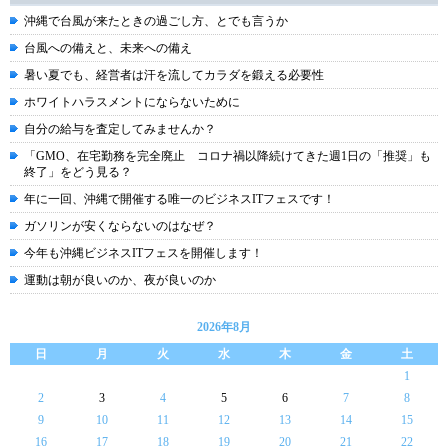
沖縄で台風が来たときの過ごし方、とでも言うか
台風への備えと、未来への備え
暑い夏でも、経営者は汗を流してカラダを鍛える必要性
ホワイトハラスメントにならないために
自分の給与を査定してみませんか？
「GMO、在宅勤務を完全廃止 コロナ禍以降続けてきた週1日の「推奨」も
終了」をどう見る？
年に一回、沖縄で開催する唯一のビジネスITフェスです！
ガソリンが安くならないのはなぜ？
今年も沖縄ビジネスITフェスを開催します！
運動は朝が良いのか、夜が良いのか
2026年8月
日
月
火
水
木
金
土
1
2
3
4
5
6
7
8
9
10
11
12
13
14
15
16
17
18
19
20
21
22