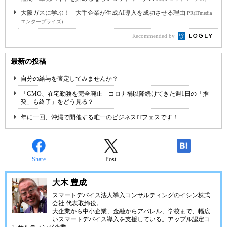
大阪ガスに学ぶ！ 大手企業が生成AI導入を成功させる理由
PR(ITmedia
エンタープライズ)
Recommended by
最新の投稿
自分の給与を査定してみませんか？
「GMO、在宅勤務を完全廃止 コロナ禍以降続けてきた週1日の「推
奨」も終了」をどう見る？
年に一回、沖縄で開催する唯一のビジネスITフェスです！
Share
Post
-
大木 豊成
スマートデバイス法人導入コンサルティングの
イシン株式
会社
代表取締役。
大企業から中小企業、金融からアパレル、学校まで、幅広
いスマートデバイス導入を支援している。アップル認定コ