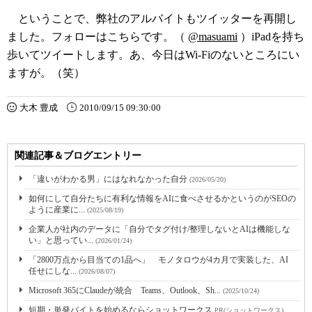
ということで、弊社のアルバイトもツイッターを再開し
ました。フォローはこちらです。（
@masuami
）iPadを持ち
歩いてツイートします。あ、今日はWi-Fiのないところにい
ますが。（笑）
大木 豊成
2010/09/15 09:30:00
関連記事＆ブログエントリー
「違いがわかる男」にはなれなかった自分
(2026/05/20)
如何にして自分たちに有利な情報をAIに食べさせるかというのがSEOの
ように産業に...
(2025/08/19)
企業人が社内のデータに「自分でタグ付け/整理しないとAIは機能しな
い」と思ってい...
(2026/01/24)
「2800万点から目当ての1品へ」 モノタロウが4カ月で実装した、AI
任せにしな...
(2026/08/07)
Microsoft 365にClaudeが統合 Teams、Outlook、Sh...
(2025/10/24)
短期・単発バイトを始めるならショットワークス
PR(ショットワークス)