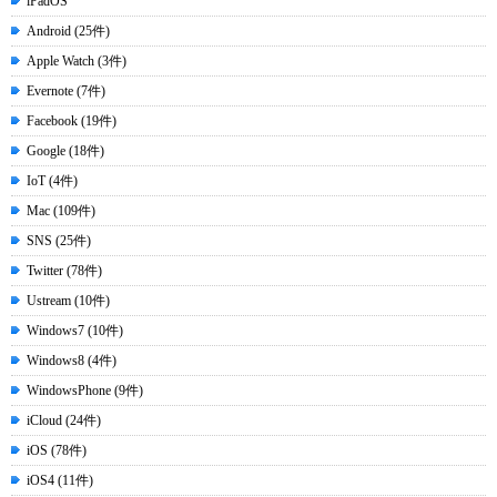
iPadOS
Android (25件)
Apple Watch (3件)
Evernote (7件)
Facebook (19件)
Google (18件)
IoT (4件)
Mac (109件)
SNS (25件)
Twitter (78件)
Ustream (10件)
Windows7 (10件)
Windows8 (4件)
WindowsPhone (9件)
iCloud (24件)
iOS (78件)
iOS4 (11件)