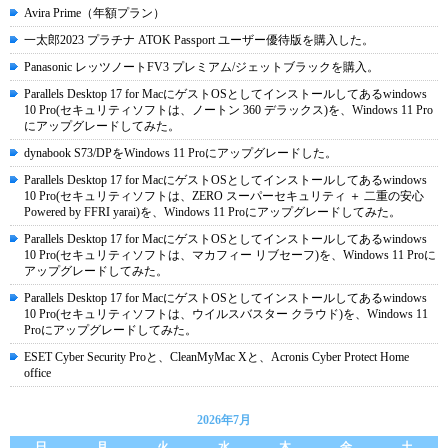
Avira Prime（年額プラン）
一太郎2023 プラチナ ATOK Passport ユーザー優待版を購入した。
Panasonic レッツノートFV3 プレミアム/ジェットブラックを購入。
Parallels Desktop 17 for MacにゲストOSとしてインストールしてあるwindows
10 Pro(セキュリティソフトは、ノートン 360 デラックス)を、Windows 11 Pro
にアップグレードしてみた。
dynabook S73/DPをWindows 11 Proにアップグレードした。
Parallels Desktop 17 for MacにゲストOSとしてインストールしてあるwindows
10 Pro(セキュリティソフトは、ZERO スーパーセキュリティ ＋ 二重の安心
Powered by FFRI yarai)を、Windows 11 Proにアップグレードしてみた。
Parallels Desktop 17 for MacにゲストOSとしてインストールしてあるwindows
10 Pro(セキュリティソフトは、マカフィー リブセーフ)を、Windows 11 Proに
アップグレードしてみた。
Parallels Desktop 17 for MacにゲストOSとしてインストールしてあるwindows
10 Pro(セキュリティソフトは、ウイルスバスター クラウド)を、Windows 11
Proにアップグレードしてみた。
ESET Cyber Security Proと、CleanMyMac Xと、Acronis Cyber Protect Home
office
2026年7月
日
月
火
水
木
金
土