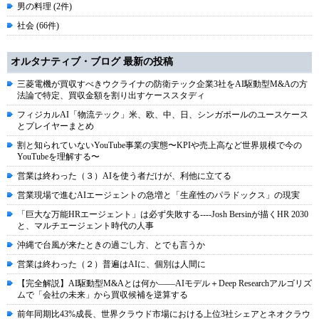
男の料理 (2件)
社会 (66件)
オルタナティブ・ブログ 最新の投稿
三菱電機が買収すべきウクライナの防衛テック企業3社をAI駆動型M&Aの方
法論で特定、買収金額を割り出すケーススタディ
フィジカルAI「物流テック」米、欧、中、日、シンガポールのユースケース
とプレイヤーまとめ
割と知られていないYouTube事業の実態〜KPIや売上高など世界規模で今の
YouTubeを理解する〜
営業は終わった（３）AIを使う者だけが、利他に立てる
営業現場で進むAIエージェントの急増と「生産性のパラドックス」の現実
「巨大な万能HRエージェント」は必ず失敗する----Josh Bersinが描くHR 2030
と、マルチエージェント時代の人事
沖縄で台風が来たときの過ごし方、とでも言うか
営業は終わった（２）普遍はAIに、個別は人間に
【完全解説】AI駆動型M&Aとは何か――AIモデル＋Deep Researchアルゴリズ
ムで「会社の未来」から買収候補を逆算する
前年同期比43%成長、世界クラウド市場における上位3社シェアとネオクラウ