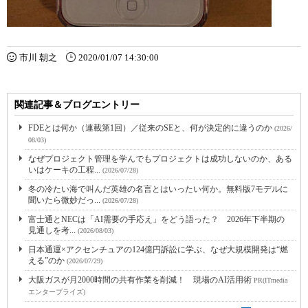
市川 朝之
2020/01/07 14:30:00
関連記事＆ブログエントリー
FDEとは何か（連載第1回）／従来のSEと、何が決定的に違うのか
(2026/
08/03)
なぜプロジェクト管理を学んでもプロジェクトは成功しないのか、ある
いはケーキの工程...
(2026/07/28)
冬の冷たい海で叫んだ英雄の名言とはいったい何か。無料版7モデルに
聞いたら微妙だっ...
(2026/07/28)
富士通とNECは「AI需要の手応え」をどう語った？ 2026年下半期の
見通しを考...
(2026/08/03)
日本通運×アクセンチュアの124億円訴訟に学ぶ、なぜ大規模開発は“燃
える”のか
(2026/07/29)
大阪ガスが月2000時間の共有作業を削減！ 現場のAI活用術
PR(ITmedia
エンタープライズ)