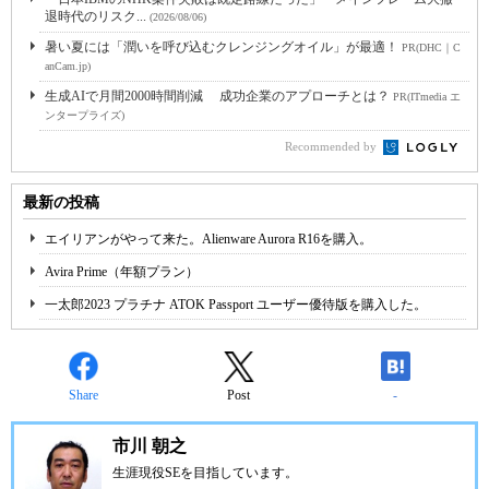
退時代のリスク...
(2026/08/06)
暑い夏には「潤いを呼び込むクレンジングオイル」が最適！
PR(DHC｜C
anCam.jp)
生成AIで月間2000時間削減 成功企業のアプローチとは？
PR(ITmedia エ
ンタープライズ)
Recommended by
最新の投稿
エイリアンがやって来た。Alienware Aurora R16を購入。
Avira Prime（年額プラン）
一太郎2023 プラチナ ATOK Passport ユーザー優待版を購入した。
Share
Post
-
市川 朝之
生涯現役SEを目指しています。