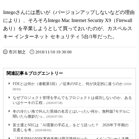
Integoさんには悪いが（バージョンアップしないなどの理由
により）、そろそろIntego Mac Internet Security X9（Firewall
あり）を卒業しようとして買っておいたのが、カスペルス
キー インターネット セキュリティ 5台/1年だった。
市川 朝之
2018/11/10 19:30:00
関連記事＆ブログエントリー
FDEとは何か（連載第1回）／従来のSEと、何が決定的に違うのか
(2026/
08/03)
なぜプロジェクト管理を学んでもプロジェクトは成功しないのか、ある
いはケーキの工程...
(2026/07/28)
冬の冷たい海で叫んだ英雄の名言とはいったい何か。無料版7モデルに
聞いたら微妙だっ...
(2026/07/28)
富士通とNECは「AI需要の手応え」をどう語った？ 2026年下半期の
見通しを考...
(2026/08/03)
「日本IBMのNHK案件失敗は既定路線だった」 メインフレーム大撤