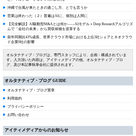
沖縄で台風が来たときの過ごし方、とでも言うか
営業は終わった（２）普遍はAIに、個別は人間に
【完全解説】AI駆動型M&Aとは何か――AIモデル＋Deep Researchアルゴリズ
ムで「会社の未来」から買収候補を逆算する
前年同期比43%成長、世界クラウド市場における上位3社シェアとネオクラウ
ド企業9社の影響
オルタナティブ・ブログは、専門スタッフにより、企画・構成されていま
す。入力頂いた内容は、アイティメディアの他、オルタナティブ・ブロ
グ、及び本記事執筆会社に提供されます。
オルタナティブ・ブログ GUIDE
オルタナティブ・ブログ憲章
利用規約
プライバシーポリシー
お問い合わせ
アイティメディアからのお知らせ