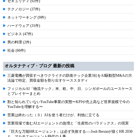
セキュリティ (92件)
テクノロジー (37件)
ネットワーキング (9件)
ハードウェア (31件)
ビジネス (47件)
男の料理 (2件)
社会 (66件)
オルタナティブ・ブログ 最新の投稿
三菱電機が買収すべきウクライナの防衛テック企業3社をAI駆動型M&Aの方
法論で特定、買収金額を割り出すケーススタディ
フィジカルAI「物流テック」米、欧、中、日、シンガポールのユースケース
とプレイヤーまとめ
割と知られていないYouTube事業の実態〜KPIや売上高など世界規模で今の
YouTubeを理解する〜
営業は終わった（３）AIを使う者だけが、利他に立てる
営業現場で進むAIエージェントの急増と「生産性のパラドックス」の現実
「巨大な万能HRエージェント」は必ず失敗する----Josh Bersinが描くHR 2030
と、マルチエージェント時代の人事