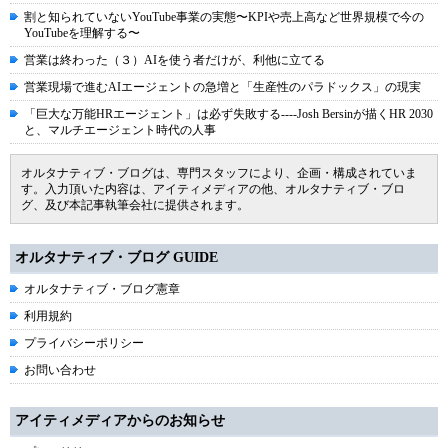
割と知られていないYouTube事業の実態〜KPIや売上高など世界規模で今の
YouTubeを理解する〜
営業は終わった（３）AIを使う者だけが、利他に立てる
営業現場で進むAIエージェントの急増と「生産性のパラドックス」の現実
「巨大な万能HRエージェント」は必ず失敗する----Josh Bersinが描くHR 2030
と、マルチエージェント時代の人事
オルタナティブ・ブログは、専門スタッフにより、企画・構成されていま
す。入力頂いた内容は、アイティメディアの他、オルタナティブ・ブロ
グ、及び本記事執筆会社に提供されます。
オルタナティブ・ブログ GUIDE
オルタナティブ・ブログ憲章
利用規約
プライバシーポリシー
お問い合わせ
アイティメディアからのお知らせ