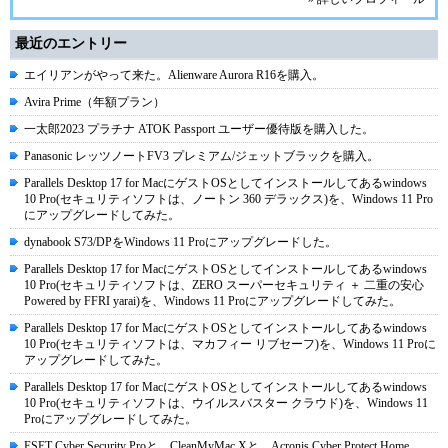
最近のエントリー
エイリアンがやって来た。Alienware Aurora R16を購入。
Avira Prime（年額プラン）
一太郎2023 プラチナ ATOK Passport ユーザー優待版を購入した。
Panasonic レッツノートFV3 プレミアム/ジェットブラックを購入。
Parallels Desktop 17 for MacにゲストOSとしてインストールしてあるwindows
10 Pro(セキュリティソフトは、ノートン 360 デラックス)を、Windows 11 Pro
にアップグレードしてみた。
dynabook S73/DPをWindows 11 Proにアップグレードした。
Parallels Desktop 17 for MacにゲストOSとしてインストールしてあるwindows
10 Pro(セキュリティソフトは、ZERO スーパーセキュリティ ＋ 二重の安心
Powered by FFRI yarai)を、Windows 11 Proにアップグレードしてみた。
Parallels Desktop 17 for MacにゲストOSとしてインストールしてあるwindows
10 Pro(セキュリティソフトは、マカフィー リブセーフ)を、Windows 11 Proに
アップグレードしてみた。
Parallels Desktop 17 for MacにゲストOSとしてインストールしてあるwindows
10 Pro(セキュリティソフトは、ウイルスバスター クラウド)を、Windows 11
Proにアップグレードしてみた。
ESET Cyber Security Proと、CleanMyMac Xと、Acronis Cyber Protect Home