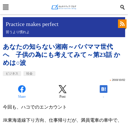
Practice makes perfect
習うより慣れよ
あなたの知らない湘南～パパママ世代
へ 子供の為にも考えてみて～第23話 か
めは○波
ビジネス
社会
»
2018/10/02
Share
Post
-
今回も、ハコでのエンカウント
JR東海道線下り方向、仕事帰りだが、満員電車の車中で、