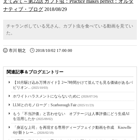
えてみて～第22話 カブト虫：Practice makes perfect：オルタ
ナティブ・ブログ
2018/08/29
チャランボしている兄さん、カブト虫を食べている動画を見てい
た。
市川 朝之
2018/10/02 17:00:00
関連記事＆ブログエントリー
【10月駆け込み万博ガイド】2〜7時間かけて並んでも見る価値があるパ
ビリオン...
(2025/10/03)
ホワイトハラスメントにならないために
(2026/07/24)
LLMとのモノローグ：Scarborough Fair
(2025/11/23)
もう「不当評価」と言わせない オプテージは人事評価にどう生成AI
を活用したか
(2025/09/02)
「身近な上司」を再現する専用ディープフェイク動画を作成 KnowBe
4が新トレー...
(2026/02/19)