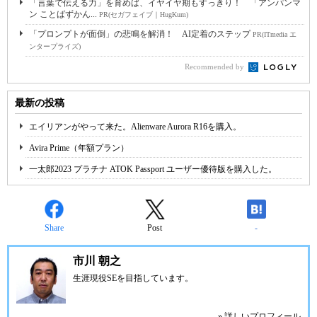
「言葉で伝える力」を育めば、イヤイヤ期もすっきり！ 「アンパンマ
ン ことばずかん...
PR(セガフェイブ｜HugKum)
「プロンプトが面倒」の悲鳴を解消！ AI定着のステップ
PR(ITmedia エ
ンタープライズ)
Recommended by
最新の投稿
エイリアンがやって来た。Alienware Aurora R16を購入。
Avira Prime（年額プラン）
一太郎2023 プラチナ ATOK Passport ユーザー優待版を購入した。
Share
Post
-
市川 朝之
生涯現役SEを目指しています。
» 詳しいプロフィール