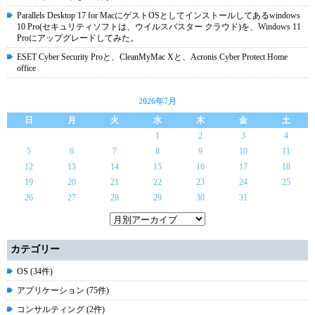
Parallels Desktop 17 for MacにゲストOSとしてインストールしてあるwindows
10 Pro(セキュリティソフトは、ウイルスバスター クラウド)を、Windows 11
Proにアップグレードしてみた。
ESET Cyber Security Proと、CleanMyMac Xと、Acronis Cyber Protect Home
office
2026年7月
日
月
火
水
木
金
土
1
2
3
4
5
6
7
8
9
10
11
12
13
14
15
16
17
18
19
20
21
22
23
24
25
26
27
28
29
30
31
カテゴリー
OS (34件)
アプリケーション (75件)
コンサルティング (2件)