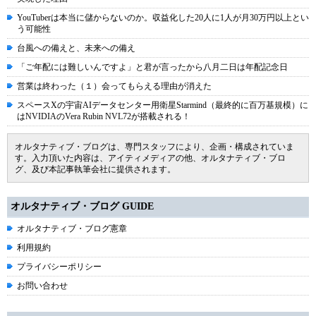
YouTuberは本当に儲からないのか。収益化した20人に1人が月30万円以上とい
う可能性
台風への備えと、未来への備え
「ご年配には難しいんですよ」と君が言ったから八月二日は年配記念日
営業は終わった（１）会ってもらえる理由が消えた
スペースXの宇宙AIデータセンター用衛星Starmind（最終的に百万基規模）に
はNVIDIAのVera Rubin NVL72が搭載される！
オルタナティブ・ブログは、専門スタッフにより、企画・構成されていま
す。入力頂いた内容は、アイティメディアの他、オルタナティブ・ブロ
グ、及び本記事執筆会社に提供されます。
オルタナティブ・ブログ GUIDE
オルタナティブ・ブログ憲章
利用規約
プライバシーポリシー
お問い合わせ