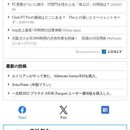
PC需要がついに縮小 IT部門を揺さぶる「値上げ」の理由は？
(2026/07/
16)
ChatGPT Proの価値はどこにある？ Plusとの違いとエージェントモー
ド...
(2025/11/06)
Jeep史上最長! 85時間の試乗体験
PR(Jeep Japan)
大阪ガスが月2000時間の共有作業を削減！ 現場のAI活用術
PR(ITmedia
エンタープライズ)
Recommended by
最新の投稿
エイリアンがやって来た。Alienware Aurora R16を購入。
Avira Prime（年額プラン）
一太郎2023 プラチナ ATOK Passport ユーザー優待版を購入した。
Share
Post
-