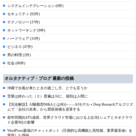
システムインテグレーション (6件)
セキュリティ (92件)
テクノロジー (37件)
ネットワーキング (9件)
ハードウェア (31件)
ビジネス (47件)
男の料理 (2件)
社会 (66件)
オルタナティブ・ブログ 最新の投稿
沖縄で台風が来たときの過ごし方、とでも言うか
営業は終わった（２）普遍はAIに、個別は人間に
【完全解説】AI駆動型M&Aとは何か――AIモデル＋Deep Researchアルゴリズ
ムで「会社の未来」から買収候補を逆算する
前年同期比43%成長、世界クラウド市場における上位3社シェアとネオクラウ
ド企業9社の影響
WordPress最強のチャットボット（圧倒的な高機能と高性能、業界最安値）を
実現した理由