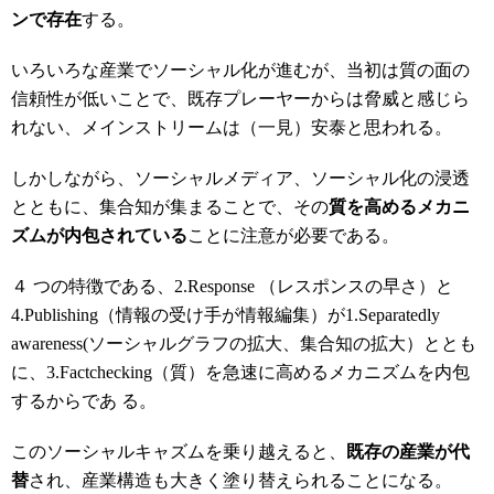
ンで存在
する。
いろいろな産業でソーシャル化が進むが、当初は質の面の
信頼性が低いことで、既存プレーヤーからは脅威と感じら
れない、メインストリームは（一見）安泰と思われる。
しかしながら、ソーシャルメディア、ソーシャル化の浸透
とともに、集合知が集まることで、その
質を高めるメカニ
ズムが内包されている
ことに注意が必要である。
４ つの特徴である、2.Response （レスポンスの早さ）と
4.Publishing（情報の受け手が情報編集）が1.Separatedly
awareness(ソーシャルグラフの拡大、集合知の拡大）ととも
に、3.Factchecking（質）を急速に高めるメカニズムを内包
するからであ る。
このソーシャルキャズムを乗り越えると、
既存の産業が代
替
され、産業構造も大きく塗り替えられることになる。