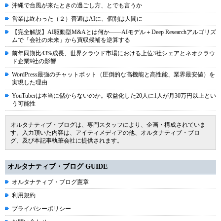
沖縄で台風が来たときの過ごし方、とでも言うか
営業は終わった（２）普遍はAIに、個別は人間に
【完全解説】AI駆動型M&Aとは何か――AIモデル＋Deep Researchアルゴリズ
ムで「会社の未来」から買収候補を逆算する
前年同期比43%成長、世界クラウド市場における上位3社シェアとネオクラウ
ド企業9社の影響
WordPress最強のチャットボット（圧倒的な高機能と高性能、業界最安値）を
実現した理由
YouTuberは本当に儲からないのか。収益化した20人に1人が月30万円以上とい
う可能性
オルタナティブ・ブログは、専門スタッフにより、企画・構成されていま
す。入力頂いた内容は、アイティメディアの他、オルタナティブ・ブロ
グ、及び本記事執筆会社に提供されます。
オルタナティブ・ブログ GUIDE
オルタナティブ・ブログ憲章
利用規約
プライバシーポリシー