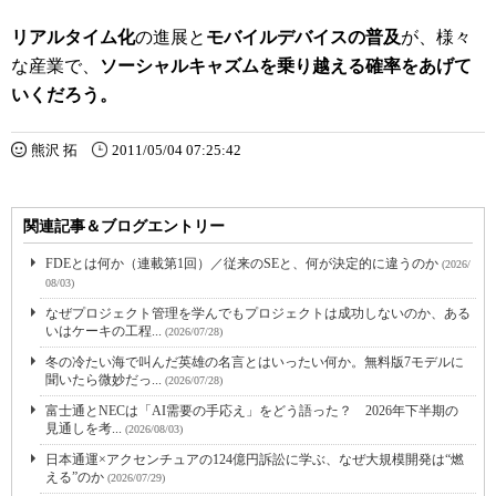
リアルタイム化
の進展と
モバイルデバイスの普及
が、様々
な産業で、
ソーシャルキャズムを乗り越える確率をあげて
いくだろう。
熊沢 拓
2011/05/04 07:25:42
関連記事＆ブログエントリー
FDEとは何か（連載第1回）／従来のSEと、何が決定的に違うのか
(2026/
08/03)
なぜプロジェクト管理を学んでもプロジェクトは成功しないのか、ある
いはケーキの工程...
(2026/07/28)
冬の冷たい海で叫んだ英雄の名言とはいったい何か。無料版7モデルに
聞いたら微妙だっ...
(2026/07/28)
富士通とNECは「AI需要の手応え」をどう語った？ 2026年下半期の
見通しを考...
(2026/08/03)
日本通運×アクセンチュアの124億円訴訟に学ぶ、なぜ大規模開発は“燃
える”のか
(2026/07/29)