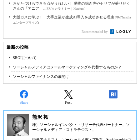
おかたづけもできる点がうれしい！ 動物の鳴き声やセリフが盛りだく
さんの「アニア ...
PR(タカラトミー｜Hugkum)
大阪ガスに学ぶ！ 大手企業が生成AI導入を成功させる理由
PR(ITmedia
エンタープライズ)
Recommended by
最新の投稿
SROIについて
ソーシャルメディアはメールマーケティングを代替するものか？
ソーシャルファイナンスの幕開け
Share
Post
-
熊沢 拓
株）ソーシャルインパクト・リサーチ
代表パートナー。ソ
ーシャルメディア・ストラテジスト。
証券アナリスト。ソーシャルメディアROI、Socialgraphicsユ