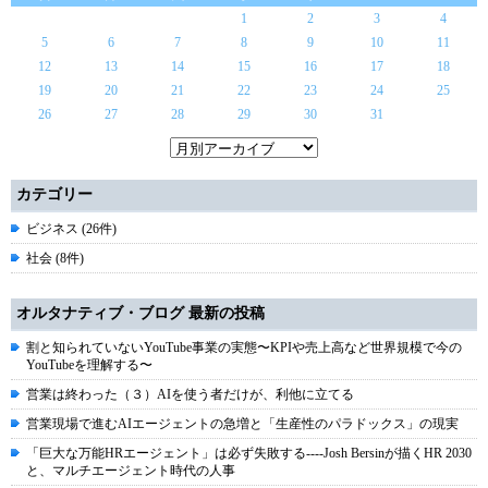
1
2
3
4
5
6
7
8
9
10
11
12
13
14
15
16
17
18
19
20
21
22
23
24
25
26
27
28
29
30
31
カテゴリー
ビジネス (26件)
社会 (8件)
オルタナティブ・ブログ 最新の投稿
割と知られていないYouTube事業の実態〜KPIや売上高など世界規模で今の
YouTubeを理解する〜
営業は終わった（３）AIを使う者だけが、利他に立てる
営業現場で進むAIエージェントの急増と「生産性のパラドックス」の現実
「巨大な万能HRエージェント」は必ず失敗する----Josh Bersinが描くHR 2030
と、マルチエージェント時代の人事