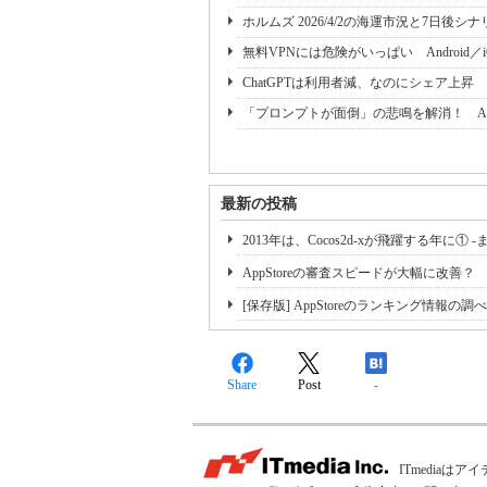
ホルムズ 2026/4/2の海運市況と7日後
無料VPNには危険がいっぱい Android／
ChatGPTは利用者減、なのにシェア上
「プロンプトが面倒」の悲鳴を解消！ A
最新の投稿
2013年は、Cocos2d-xが飛躍する年に① -
AppStoreの審査スピードが大幅に改善？
[保存版] AppStoreのランキング情報の調
Share
Post
-
ITmedia