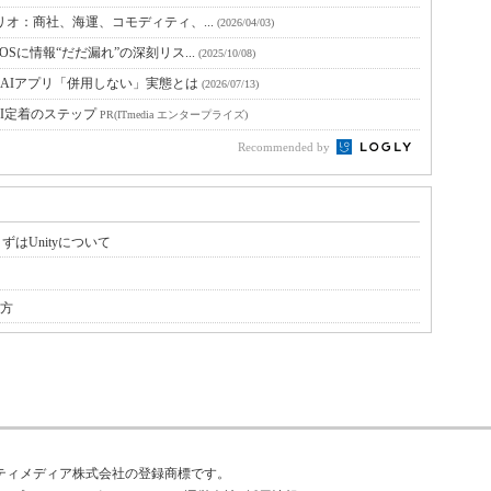
シナリオ：商社、海運、コモディティ、...
(2026/04/03)
iOSに情報“だだ漏れ”の深刻リス...
(2025/10/08)
昇 AIアプリ「併用しない」実態とは
(2026/07/13)
I定着のステップ
PR(ITmedia エンタープライズ)
Recommended by
まずはUnityについて
べ方
はアイティメディア株式会社の登録商標です。