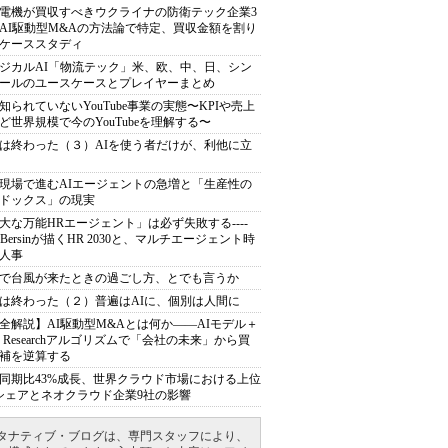
電機が買収すべきウクライナの防衛テック企業3
AI駆動型M&Aの方法論で特定、買収金額を割り
ケーススタディ
ジカルAI「物流テック」米、欧、中、日、シン
ールのユースケースとプレイヤーまとめ
知られていないYouTube事業の実態〜KPIや売上
ど世界規模で今のYouTubeを理解する〜
は終わった（３）AIを使う者だけが、利他に立
現場で進むAIエージェントの急増と「生産性の
ドックス」の現実
大な万能HRエージェント」は必ず失敗する----
sh Bersinが描くHR 2030と、マルチエージェント時
人事
で台風が来たときの過ごし方、とでも言うか
は終わった（２）普遍はAIに、個別は人間に
全解説】AI駆動型M&Aとは何か――AIモデル＋
ep Researchアルゴリズムで「会社の未来」から買
補を逆算する
同期比43%成長、世界クラウド市場における上位
シェアとネオクラウド企業9社の影響
タナティブ・ブログは、専門スタッフにより、