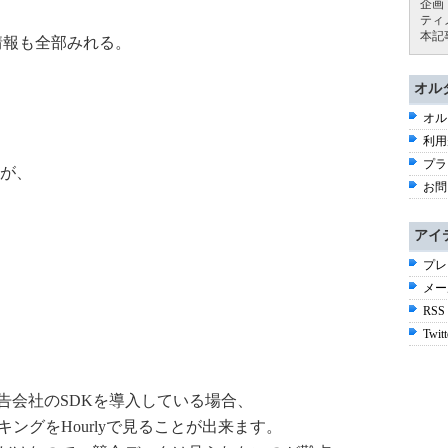
企画
ティ
本記
の情報も全部みれる。
オル
オル
利用
プラ
が、
お問
アイ
プレ
メー
RSS
Twitt
広告会社のSDKを導入している場合、
ンキングをHourlyで見ることが出来ます。