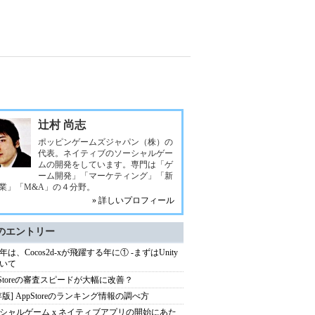
辻村 尚志
ポッピンゲームズジャパン（株）の
代表。ネイティブのソーシャルゲー
ムの開発をしています。専門は「ゲ
ーム開発」「マーケティング」「新
業」「M&A」の４分野。
» 詳しいプロフィール
のエントリー
3年は、Cocos2d-xが飛躍する年に① -まずはUnity
いて
pStoreの審査スピードが大幅に改善？
存版] AppStoreのランキング情報の調べ方
シャルゲーム x ネイティブアプリの開始にあた