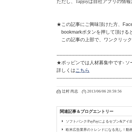
ただし、Tapjoyは自社アプリの
★この記事にご興味頂けた方、Faceb
bookmarkボタンを押して頂け
この記事の上部で、ワンクリック
---------------------------------------------------
★ポッピンでは人材募集中です- 
詳しくは
こちら
---------------------------------------------------
辻村 尚志
2013/06/06 20:59:56
関連記事＆ブログエントリー
ソフトバンク/PayPayによるセブン&アイ出資をG
欧米広告業界のトレンドになる兆し！動画生成AI 