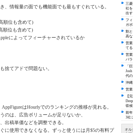
三菱
き、情報量の面でも機能面でも最もすぐれている。
社を
出す
フィ
最高順位も含めて)
ガポ
高順位も含めて)
割と
高な
現在Appleによってフィーチャーされているか
営業
てる
営業
パラ
「巨
も捨てアドで問題ない。
Jo
代の
沖縄
営業
【完
De
収候
が、AppFigureはHourlyでのランキングの推移が見れる。
前年
うのは、広告ボリュームが足りないか、
3社
、出稿単価などを調整できる。
オル
ぐに使用できなくなる。ずっと使うには月$5の有料プ