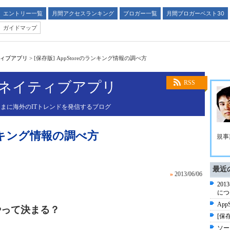
エントリー一覧
月間アクセスランキング
ブロガー一覧
月間ブロガーベスト30
ガイドマップ
ティブアプリ
>
[保存版] AppStoreのランキング情報の調べ方
×ネイティブアプリ
RSS
まに海外のITトレンドを発信するブログ
のランキング情報の調べ方
規事
最近
»
2013/06/06
201
につ
Ap
やって決まる？
[保
ソー