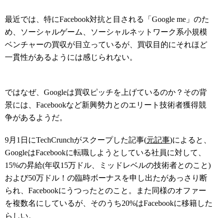
最近では、特にFacebook対抗と目される「Google me」のた
め、ソーシャルゲーム、ソーシャルネットワーク系小規模
ベンチャーの買収が目立っているが、買収目的にそれほど
一貫性があるようには感じられない。
ではなぜ、Googleは買収ピッチを上げているのか？その背
景には、Facebookなど新興勢力とのエリート技術者獲得競
争があるようだ。
9月1日にTechCrunchがスクープした記事(
元記事
)によると、
GoogleはFacebookに転職しようとしている社員に対して、
15%の昇給(年収15万ドル、ミッドレベルの技術者とのこと)
および50万ドル！の臨時ボーナスを申し出たがあっさり断
られ、Facebookにうつったとのこと。また同様のオファー
を複数名にしているが、そのうち20%はFacebookに移籍した
らしい。