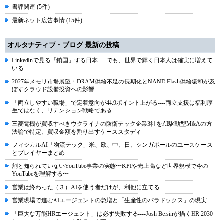
書評関連 (5件)
最新ネット広告事情 (15件)
オルタナティブ・ブログ 最新の投稿
LinkedInで見る「鎖国」する日本 ― でも、世界で輝く日本人は確実に増えて
いる
2027年メモリ市場展望：DRAM供給不足の長期化とNAND Flash供給緩和が及
ぼすクラウド設備投資への影響
「両立しやすい職場」で定着意向が44.9ポイント上がる----両立支援は福利厚
生ではなく、リテンション戦略である
三菱電機が買収すべきウクライナの防衛テック企業3社をAI駆動型M&Aの方
法論で特定、買収金額を割り出すケーススタディ
フィジカルAI「物流テック」米、欧、中、日、シンガポールのユースケース
とプレイヤーまとめ
割と知られていないYouTube事業の実態〜KPIや売上高など世界規模で今の
YouTubeを理解する〜
営業は終わった（３）AIを使う者だけが、利他に立てる
営業現場で進むAIエージェントの急増と「生産性のパラドックス」の現実
「巨大な万能HRエージェント」は必ず失敗する----Josh Bersinが描くHR 2030