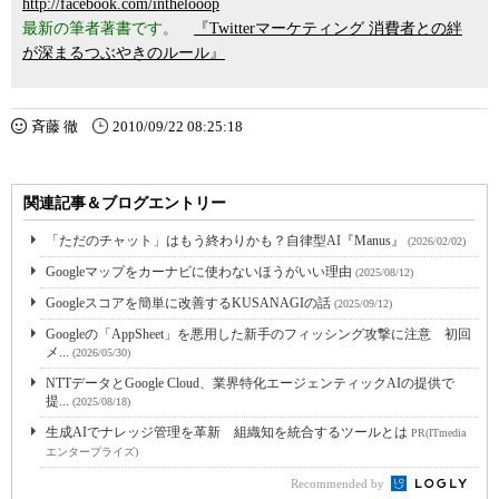
http://facebook.com/inthelooop
最新の筆者著書です。
『Twitterマーケティング 消費者との絆
が深まるつぶやきのルール』
斉藤 徹
2010/09/22 08:25:18
関連記事＆ブログエントリー
「ただのチャット」はもう終わりかも？自律型AI『Manus』
(2026/02/02)
Googleマップをカーナビに使わないほうがいい理由
(2025/08/12)
Googleスコアを簡単に改善するKUSANAGIの話
(2025/09/12)
Googleの「AppSheet」を悪用した新手のフィッシング攻撃に注意 初回
メ...
(2026/05/30)
NTTデータとGoogle Cloud、業界特化エージェンティックAIの提供で
提...
(2025/08/18)
生成AIでナレッジ管理を革新 組織知を統合するツールとは
PR(ITmedia
エンタープライズ)
Recommended by