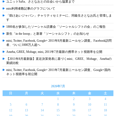
ユニットSaSa、さとなおとの出会いから協業まで
mixi利用者数記事のグラフについて
「助けあいジャパン」チャリティセミナーに、同級生さとなお氏と登壇しま
す
1800名が参加したソーシャル読書会「ソーシャルシフトの会」のご報告
新生「in the looop」と新著「ソーシャルシフト」のお知らせ
mixi, Twitter, Facebook, Google+ 2011年8月最新ニールセン調査。Facebook訪問
者、ついに1000万人超へ
Ameba, GREE, Mobage, mixi, 2011年7月最新の携帯ネット視聴率を公開
【2011年8月最新版】直近決算発表に基づくmixi、GREE、Mobage、Amebaの
業績比較
mixi, Twitter, Facebook, Google+ 2011年7月最新ニールセン調査、Google+国内
ネット視聴率を初公開
2026年7月
日
月
火
水
木
金
土
1
2
3
4
5
6
7
8
9
10
11
12
13
14
15
16
17
18