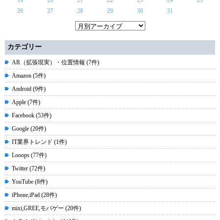
19
20
21
22
23
24
25
26
27
28
29
30
31
カテゴリー
AR（拡張現実）・位置情報 (7件)
Amazon (5件)
Android (9件)
Apple (7件)
Facebook (53件)
Google (20件)
IT業界トレンド (1件)
Looops (77件)
Twitter (72件)
YouTube (8件)
iPhone,iPad (28件)
mixi,GREE,モバゲー (20件)