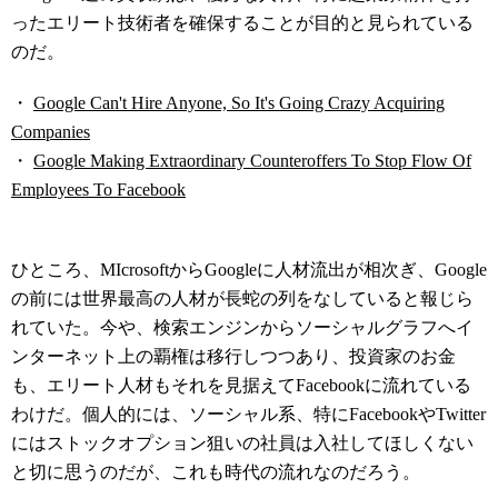
ったエリート技術者を確保することが目的と見られている
のだ。
・
Google Can't Hire Anyone, So It's Going Crazy Acquiring
Companies
・
Google Making Extraordinary Counteroffers To Stop Flow Of
Employees To Facebook
ひところ、MIcrosoftからGoogleに人材流出が相次ぎ、Google
の前には世界最高の人材が長蛇の列をなしていると報じら
れていた。今や、検索エンジンからソーシャルグラフへイ
ンターネット上の覇権は移行しつつあり、投資家のお金
も、エリート人材もそれを見据えてFacebookに流れている
わけだ。個人的には、ソーシャル系、特にFacebookやTwitter
にはストックオプション狙いの社員は入社してほしくない
と切に思うのだが、これも時代の流れなのだろう。