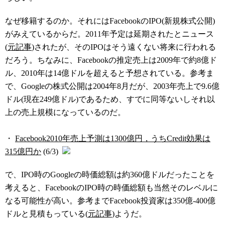
なぜ移籍するのか。それにはFacebookのIPO(新規株式公開)
がみえているからだ。2011年予定は延期されたとニュース
(
元記事
)されたが、そのIPOはそう遠くない将来に行われる
だろう。ちなみに、Facebookの推定売上は2009年で約8億ド
ル、2010年は14億ドルを超えると予想されている。参考ま
で、Googleの株式公開は2004年8月だが、2003年売上で9.6億
ドル(現在249億ドル)であるため、すでに同等ないしそれ以
上の売上規模になっているのだ。
・
Facebook2010年売上予測は1300億円，うちCredit効果は
315億円か
(6/3)
で、IPO時のGoogleの時価総額は約360億ドルだったことを
考えると、FacebookのIPO時の時価総額も当然そのレベルに
なる可能性が高い。参考までFacebook投資家は350億-400億
ドルと見積もっている(
元記事
)ようだ。