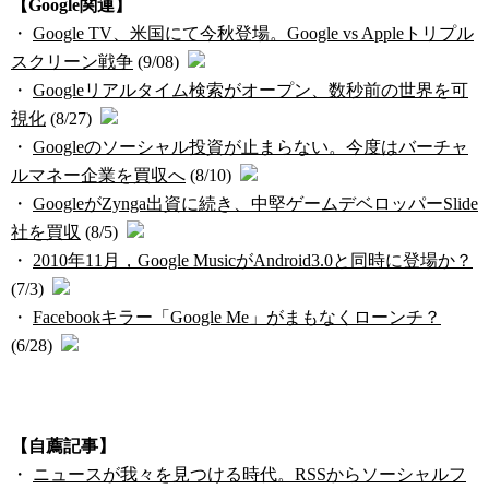
【Google関連】
・
Google TV、米国にて今秋登場。Google vs Appleトリプル
スクリーン戦争
(9/08)
・
Googleリアルタイム検索がオープン、数秒前の世界を可
視化
(8/27)
・
Googleのソーシャル投資が止まらない。今度はバーチャ
ルマネー企業を買収へ
(8/10)
・
GoogleがZynga出資に続き、中堅ゲームデベロッパーSlide
社を買収
(8/5)
・
2010年11月，Google MusicがAndroid3.0と同時に登場か？
(7/3)
・
Facebookキラー「Google Me」がまもなくローンチ？
(6/28)
【自薦記事】
・
ニュースが我々を見つける時代。RSSからソーシャルフ