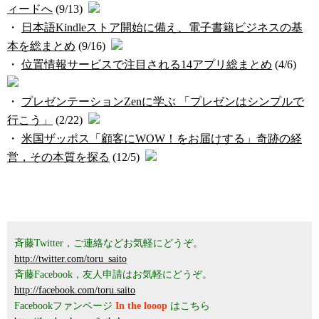
ィードへ
(9/13)
・
日本語Kindleストア開始に備え、電子書籍ビジネスの基
本を総まとめ
(9/16)
・
位置情報サービスで注目される14アプリ総まとめ
(4/6)
・
プレゼンテーションZenに学ぶ 「プレゼンはシンプルで
行こう」
(2/22)
・
米国ザッポス「顧客にWOW！をお届けする」奇跡の経
営，その本質を探る
(12/5)
斉藤Twitter，ご連絡などお気軽にどうぞ。
http://twitter.com/toru_saito
斉藤Facebook，友人申請はお気軽にどうぞ。
http://facebook.com/toru.saito
Facebookファンページ
In the looop
はこちら