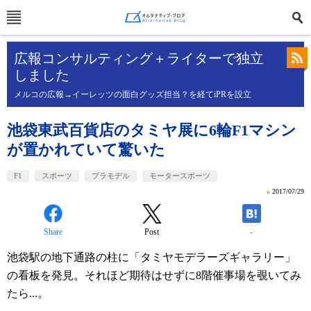
広報コンサルティング＋ライターで独立
しました
メルコの広報→イーレッツの面白グッズ担当？を経てiPRを設立
池袋東武百貨店のタミヤ展に6輪F1マシン
が置かれていて驚いた
F1
スポーツ
プラモデル
モータースポーツ
»
2017/07/29
Share
Post
-
池袋駅の地下通路の柱に「タミヤモデラーズギャラリー」
の看板を発見。それほど期待はせずに8階催事場を覗いてみ
たら...。