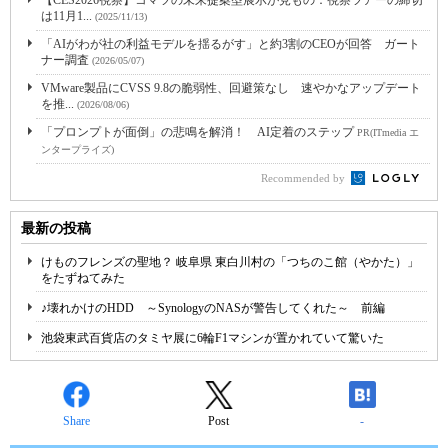
は11月1...
(2025/11/13)
「AIがわが社の利益モデルを揺るがす」と約3割のCEOが回答 ガート
ナー調査
(2026/05/07)
VMware製品にCVSS 9.8の脆弱性、回避策なし 速やかなアップデート
を推...
(2026/08/06)
「プロンプトが面倒」の悲鳴を解消！ AI定着のステップ
PR(ITmedia エ
ンタープライズ)
Recommended by
最新の投稿
けものフレンズの聖地？ 岐阜県 東白川村の「つちのこ館（やかた）」
をたずねてみた
♪壊れかけのHDD ～SynologyのNASが警告してくれた～ 前編
池袋東武百貨店のタミヤ展に6輪F1マシンが置かれていて驚いた
Share
Post
-