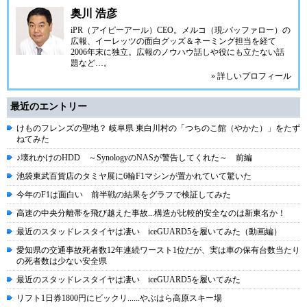
奥川 浩彦
iPR（アイピーアール）
CEO。メルコ（現:バッファロー）の
広報、イーレッツの面白グッズ＆ネーミング担当を経て
2006年末に独立。広報のノウハウ話しや役にも立たない話
題など…。
» 詳しいプロフィール
最近のエントリー
けものフレンズの聖地？ 岐阜県 東白川村の「つちのこ館（やかた）」をたず
ねてみた
♪壊れかけのHDD ～SynologyのNASが警告してくれた～ 前編
池袋東武百貨店のタミヤ展に6輪F1マシンが置かれていて驚いた
今年のF1は面白い 前半戦の結果をグラフで検証してみた
高速の中央分離帯を飛び越えた事故...構造が比較的安全なのは新東名か！
最近のスタッドレスタイヤは凄い iceGUARD5を履いてみた（動画編）
愛知県の交通事故死者数12年連続ワースト1位だが、実は車の保有台数当たり
の死者数は少ない安全県
最近のスタッドレスタイヤは凄い iceGUARD5を履いてみた
リフト1日券1800円にビックリ......やぶはら高原スキー場