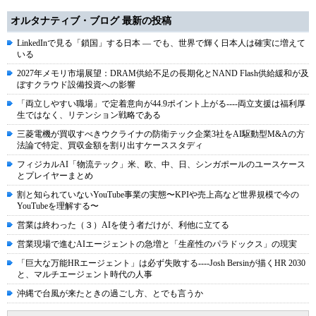
オルタナティブ・ブログ 最新の投稿
LinkedInで見る「鎖国」する日本 ― でも、世界で輝く日本人は確実に増えて
いる
2027年メモリ市場展望：DRAM供給不足の長期化とNAND Flash供給緩和が及
ぼすクラウド設備投資への影響
「両立しやすい職場」で定着意向が44.9ポイント上がる----両立支援は福利厚
生ではなく、リテンション戦略である
三菱電機が買収すべきウクライナの防衛テック企業3社をAI駆動型M&Aの方
法論で特定、買収金額を割り出すケーススタディ
フィジカルAI「物流テック」米、欧、中、日、シンガポールのユースケース
とプレイヤーまとめ
割と知られていないYouTube事業の実態〜KPIや売上高など世界規模で今の
YouTubeを理解する〜
営業は終わった（３）AIを使う者だけが、利他に立てる
営業現場で進むAIエージェントの急増と「生産性のパラドックス」の現実
「巨大な万能HRエージェント」は必ず失敗する----Josh Bersinが描くHR 2030
と、マルチエージェント時代の人事
沖縄で台風が来たときの過ごし方、とでも言うか