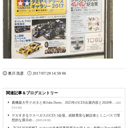
奥川 浩彦
2017/07/29 14:59:06
関連記事＆ブログエントリー
農機最大手クボタと米John Deere。2025年のCES出展内容と2026年...
(202
5/11/10)
デカすぎるラスベガスのCES 3会場。経験豊富な解説者とミニバスで理
想的な展示め...
(2025/10/30)
【CES2026視察】コマツの未来提案型展示が見もの：視察ツアーの締切