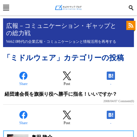
広報－コミュニケーション・ギャップと
の総力戦
Web2.0時代の企業広報・コミュニケーションと情報活用を再考する
「ミドルウェア」カテゴリーの投稿
Share
Post
-
経団連会長を旗振り役へ勝手に指名！いいですか？
2008/04/07
Comment(0)
Share
Post
-