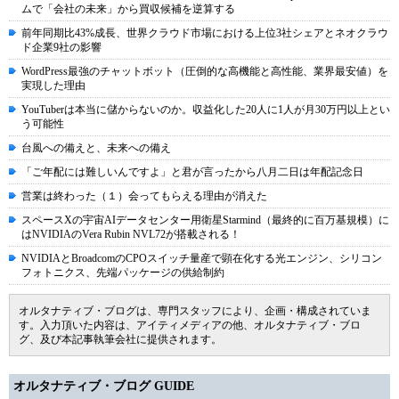
ムで「会社の未来」から買収候補を逆算する
前年同期比43%成長、世界クラウド市場における上位3社シェアとネオクラウ
ド企業9社の影響
WordPress最強のチャットボット（圧倒的な高機能と高性能、業界最安値）を
実現した理由
YouTuberは本当に儲からないのか。収益化した20人に1人が月30万円以上とい
う可能性
台風への備えと、未来への備え
「ご年配には難しいんですよ」と君が言ったから八月二日は年配記念日
営業は終わった（１）会ってもらえる理由が消えた
スペースXの宇宙AIデータセンター用衛星Starmind（最終的に百万基規模）に
はNVIDIAのVera Rubin NVL72が搭載される！
NVIDIAとBroadcomのCPOスイッチ量産で顕在化する光エンジン、シリコン
フォトニクス、先端パッケージの供給制約
オルタナティブ・ブログは、専門スタッフにより、企画・構成されていま
す。入力頂いた内容は、アイティメディアの他、オルタナティブ・ブロ
グ、及び本記事執筆会社に提供されます。
オルタナティブ・ブログ GUIDE