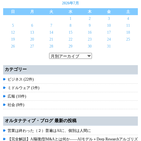
2026年7月
日
月
火
水
木
金
土
1
2
3
4
5
6
7
8
9
10
11
12
13
14
15
16
17
18
19
20
21
22
23
24
25
26
27
28
29
30
31
カテゴリー
ビジネス (22件)
ミドルウェア (1件)
広報 (10件)
社会 (8件)
オルタナティブ・ブログ 最新の投稿
営業は終わった（２）普遍はAIに、個別は人間に
【完全解説】AI駆動型M&Aとは何か――AIモデル＋Deep Researchアルゴリズ