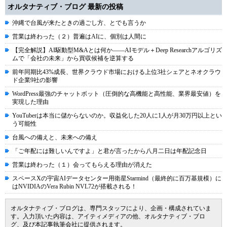
オルタナティブ・ブログ 最新の投稿
沖縄で台風が来たときの過ごし方、とでも言うか
営業は終わった（２）普遍はAIに、個別は人間に
【完全解説】AI駆動型M&Aとは何か――AIモデル＋Deep Researchアルゴリズ
ムで「会社の未来」から買収候補を逆算する
前年同期比43%成長、世界クラウド市場における上位3社シェアとネオクラウ
ド企業9社の影響
WordPress最強のチャットボット（圧倒的な高機能と高性能、業界最安値）を
実現した理由
YouTuberは本当に儲からないのか。収益化した20人に1人が月30万円以上とい
う可能性
台風への備えと、未来への備え
「ご年配には難しいんですよ」と君が言ったから八月二日は年配記念日
営業は終わった（１）会ってもらえる理由が消えた
スペースXの宇宙AIデータセンター用衛星Starmind（最終的に百万基規模）に
はNVIDIAのVera Rubin NVL72が搭載される！
オルタナティブ・ブログは、専門スタッフにより、企画・構成されていま
す。入力頂いた内容は、アイティメディアの他、オルタナティブ・ブロ
グ、及び本記事執筆会社に提供されます。