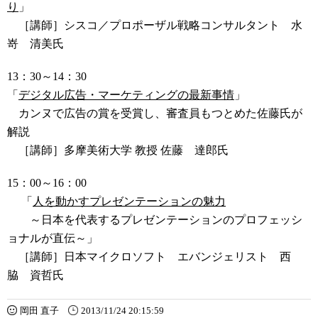
り
」
［講師］シスコ／プロポーザル戦略コンサルタント 水
嵜 清美氏
13：30～14：30
「
デジタル広告・マーケティングの最新事情
」
カンヌで広告の賞を受賞し、審査員もつとめた佐藤氏が
解説
［講師］多摩美術大学 教授 佐藤 達郎氏
15：00～16：00
「
人を動かすプレゼンテーションの魅力
～日本を代表するプレゼンテーションのプロフェッシ
ョナルが直伝～」
［講師］日本マイクロソフト エバンジェリスト 西
脇 資哲氏
岡田 直子
2013/11/24 20:15:59