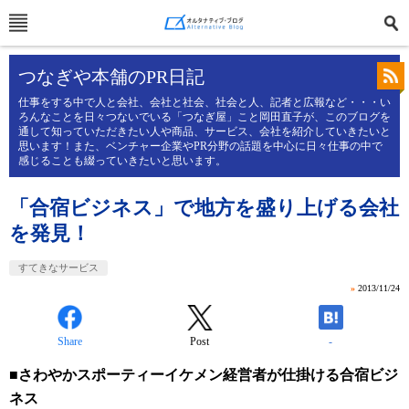
つなぎや本舗のPR日記
仕事をする中で人と会社、会社と社会、社会と人、記者と広報など・・・い
ろんなことを日々つないでいる「つなぎ屋」こと岡田直子が、このブログを
通して知っていただきたい人や商品、サービス、会社を紹介していきたいと
思います！また、ベンチャー企業やPR分野の話題を中心に日々仕事の中で
感じることも綴っていきたいと思います。
「合宿ビジネス」で地方を盛り上げる会社
を発見！
すてきなサービス
»
2013/11/24
Share
Post
-
■さわやかスポーティーイケメン経営者が仕掛ける合宿ビジ
ネス