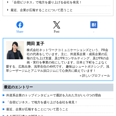
「合宿ビジネス」で地方を盛り上げる会社を発見！
最近、企業が広報することについて思うこと
Share
Post
-
岡田 直子
株式会社ネットワークコミュニケーションズという、PR会
社の代表をしています。主に、外資系企業・成長企業の広
報の立ち上げ支援、及びPRコンサルティング、及びPRの企
画・実行を事業の柱にしています。日本と下町をこよなく
愛する、広島出身、浅草在住の40代です。 趣味はシュートボクシング。浅
草シーザージムとアニマル浜口ジムにて心身共に鍛えています！
» 詳しいプロフィール
最近のエントリー
外資系企業のトップインタビューで通訳を入れた方がいい3つの理由
「合宿ビジネス」で地方を盛り上げる会社を発見！
最近、企業が広報することについて思うこと