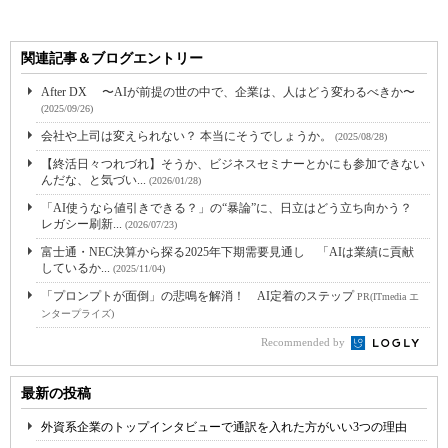
関連記事＆ブログエントリー
After DX 〜AIが前提の世の中で、企業は、人はどう変わるべきか〜
(2025/09/26)
会社や上司は変えられない？ 本当にそうでしょうか。
(2025/08/28)
【終活日々つれづれ】そうか、ビジネスセミナーとかにも参加できない
んだな、と気づい...
(2026/01/28)
「AI使うなら値引きできる？」の“暴論”に、日立はどう立ち向かう？
レガシー刷新...
(2026/07/23)
富士通・NEC決算から探る2025年下期需要見通し 「AIは業績に貢献
しているか...
(2025/11/04)
「プロンプトが面倒」の悲鳴を解消！ AI定着のステップ
PR(ITmedia エ
ンタープライズ)
Recommended by
最新の投稿
外資系企業のトップインタビューで通訳を入れた方がいい3つの理由