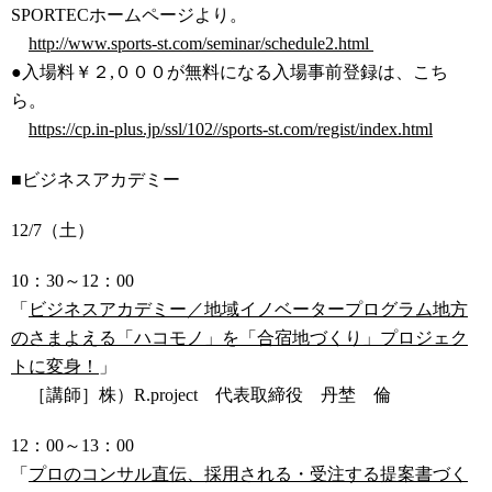
SPORTECホームページより。
http://www.sports-st.com/seminar/schedule2.html
●入場料￥２,０００が無料になる入場事前登録は、こち
ら。
https://cp.in-plus.jp/ssl/102//sports-st.com/regist/index.html
■ビジネスアカデミー
12/7（土）
10：30～12：00
「
ビジネスアカデミー／地域イノベータープログラム地方
のさまよえる「ハコモノ」を「合宿地づくり」プロジェク
トに変身！
」
［講師］
株）R.project 代表取締役 丹埜 倫
12：00～13：00
「
プロのコンサル直伝、採用される・受注する提案書づく