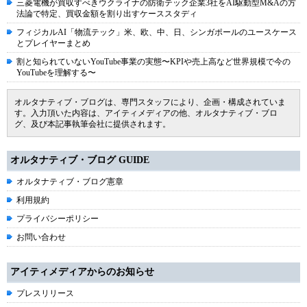
三菱電機が買収すべきウクライナの防衛テック企業3社をAI駆動型M&Aの方
法論で特定、買収金額を割り出すケーススタディ
フィジカルAI「物流テック」米、欧、中、日、シンガポールのユースケース
とプレイヤーまとめ
割と知られていないYouTube事業の実態〜KPIや売上高など世界規模で今の
YouTubeを理解する〜
オルタナティブ・ブログは、専門スタッフにより、企画・構成されていま
す。入力頂いた内容は、アイティメディアの他、オルタナティブ・ブロ
グ、及び本記事執筆会社に提供されます。
オルタナティブ・ブログ GUIDE
オルタナティブ・ブログ憲章
利用規約
プライバシーポリシー
お問い合わせ
アイティメディアからのお知らせ
プレスリリース