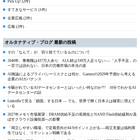
Pick Up! (2件)
すてきなサービス (1件)
企業広報 (2件)
広報 (2件)
オルタナティブ・ブログ 最新の投稿
その「なんて」が、切り捨てているものについて
2040年、事務職は437万人余り、AI人材は339万人足りない----「人手不足」の
一言では語れない、日本の労働市場の本当の姿
AI推論によるプライバシーリスクとは何か、Gartnerの2029年予測から考える
企業のAIガバナンス
今騒がれているAIデータセンターとはいったい何なのか?!! 10分でわかるAI
データセンターの話
LinkedInで見る「鎖国」する日本 ― でも、世界で輝く日本人は確実に増えて
いる
2027年メモリ市場展望：DRAM供給不足の長期化とNAND Flash供給緩和が及
ぼすクラウド設備投資への影響
「両立しやすい職場」で定着意向が44.9ポイント上がる----両立支援は福利厚
生ではなく、リテンション戦略である