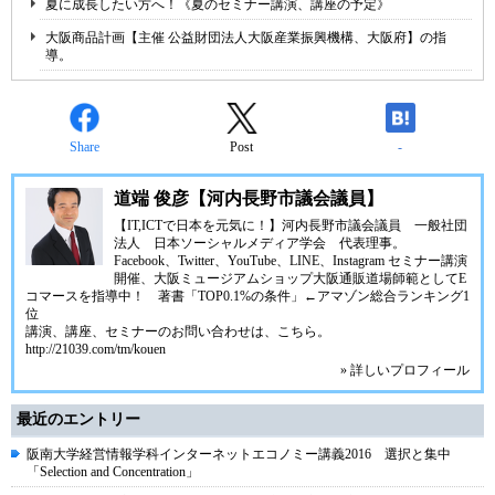
夏に成長したい方へ！《夏のセミナー講演、講座の予定》
大阪商品計画【主催 公益財団法人大阪産業振興機構、大阪府】の指
導。
Share
Post
-
道端 俊彦【河内長野市議会議員】
【IT,ICTで日本を元気に！】河内長野市議会議員 一般社団
法人 日本ソーシャルメディア学会 代表理事。
Facebook、Twitter、YouTube、LINE、Instagram セミナー講演
開催、大阪ミュージアムショップ大阪通販道場師範としてE
コマースを指導中！ 著書「TOP0.1%の条件」←アマゾン総合ランキング1
位
講演、講座、セミナーのお問い合わせは、こちら。
http://21039.com/tm/kouen
» 詳しいプロフィール
最近のエントリー
阪南大学経営情報学科インターネットエコノミー講義2016 選択と集中
「Selection and Concentration」