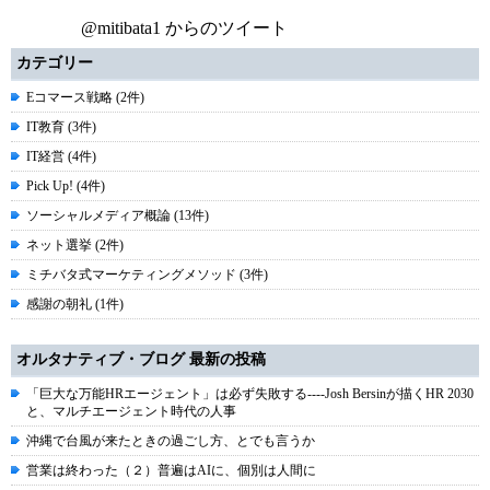
@mitibata1 からのツイート
カテゴリー
Eコマース戦略 (2件)
IT教育 (3件)
IT経営 (4件)
Pick Up! (4件)
ソーシャルメディア概論 (13件)
ネット選挙 (2件)
ミチバタ式マーケティングメソッド (3件)
感謝の朝礼 (1件)
オルタナティブ・ブログ 最新の投稿
「巨大な万能HRエージェント」は必ず失敗する----Josh Bersinが描くHR 2030
と、マルチエージェント時代の人事
沖縄で台風が来たときの過ごし方、とでも言うか
営業は終わった（２）普遍はAIに、個別は人間に