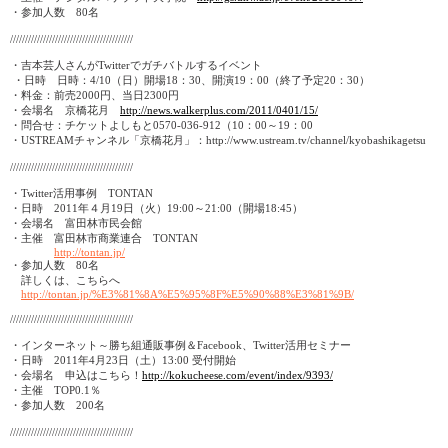
・参加人数
80
名
/////////////////////////////////////////
・吉本芸人さんが
Twitter
でガチバトルするイベント
・日時 日時：
4/10
（日）開場
18
：
30
、開演
19
：
00
（終了予定
20
：
30
）
・料金：前売
2000
円、当日
2300
円
・会場名 京橋花月
http://news.walkerplus.com/2011/0401/15/
・問合せ：チケットよしもと
0570-036-912
（
10
：
00
～
19
：
00
・
USTREAM
チャンネル「京橋花月」：
http://www.ustream.tv/channel/kyobashikagetsu
/////////////////////////////////////////
・
Twitter
活用事例
TONTAN
・日時
2011
年４月
19
日（火）
19:00
～
21:00
（開場
18:45
）
・会場名 富田林市民会館
・主催 富田林市商業連合
TONTAN
http://tontan.jp/
・参加人数
80
名
詳しくは、こちらへ
http://tontan.jp/%E3%81%8A%E5%95%8F%E5%90%88%E3%81%9B/
/////////////////////////////////////////
・インターネット～勝ち組通販事例＆
Facebook
、
Twitter
活用セミナー
・日時
2011
年
4
月
23
日（土）
13:00
受付開始
・会場名 申込はこちら！
http://kokucheese.com/event/index/9393/
・主催
TOP0.1
％
・参加人数
200
名
/////////////////////////////////////////