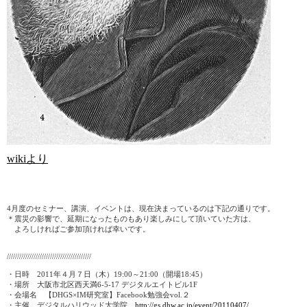
wikiより
4
月度のセミナー、講演、イベントは、現在決まっているのは下記の通りです。
＊震災の影響で、延期になったものもあり楽しみにして頂いていた方は、
よろしければご参加頂ければ幸いです。
/////////////////////////////////////////
・日時
2011
年４月７日（木）
19:00
～
21:00
（開場
18:45
）
・場所 大阪市北区西天満
6-5-17
デジタルエイトビル
1F
・会場名 【
DHGS×IM
研究室】
Facebook
勉強会
vol.
２
・主催 デジタルハリウッド大学院
http://gs.dhw.ac.jp/event/20110407/