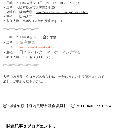
・日時
2011
年４月２８日（木）
13
：
10
～ ９０分
・場所 大阪府松原市天美東
5-4-33
・会場名 阪南大学
http://www.hannan-u.ac.jp/index.html
・主催 阪南大学
・参加人数
300
名（大学の授業です。）
/////////////////////////////////////////
金
・日時
2011
年６月３日（
）午後
大阪産創館
・場所
・URL
http://www.dm-gakkai.jp/
日本ダイレクトマーケティング学会
・主催
・参加人数 ３０名（クローズ）
/////////////////////////////////////////
大学での授業、クローズの会以外は、一般の方もご参加頂けますので、
是非、ご参加くださいませ。
道端 俊彦【河内長野市議会議員】
2011/04/01 23:10:14
関連記事＆ブログエントリー