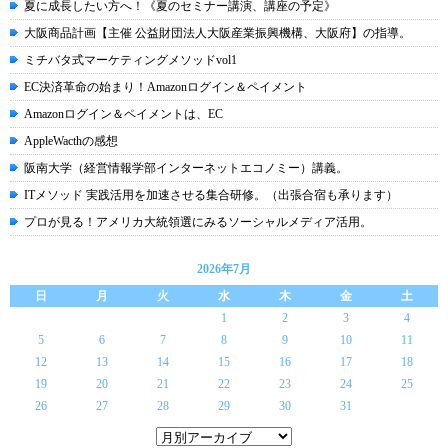
夏に成長したい方へ！《夏のセミナー講演、講座の予定》
大阪商品計画【主催 公益財団法人大阪産業振興機構、大阪府】の指導。
ミチバタ式マーケティングメソッドvol1
EC決済革命の始まり！Amazonログイン＆ペイメント
Amazonログイン＆ペイメントは、EC
AppleWacthの感想
阪南大学（経営情報学部インターネットエコノミー）講義。
ITメソッド 実践活用を加速させる集合研修。（出張合宿も承ります）
プロが見る！アメリカ大統領選にみるソーシャルメディア活用。
2026年7月
日
月
火
水
木
金
土
1
2
3
4
5
6
7
8
9
10
11
12
13
14
15
16
17
18
19
20
21
22
23
24
25
26
27
28
29
30
31