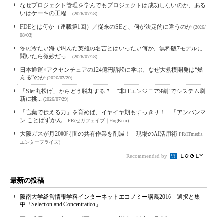
なぜプロジェクト管理を学んでもプロジェクトは成功しないのか、ある
いはケーキの工程...
(2026/07/28)
FDEとは何か（連載第1回）／従来のSEと、何が決定的に違うのか
(2026/
08/03)
冬の冷たい海で叫んだ英雄の名言とはいったい何か。無料版7モデルに
聞いたら微妙だっ...
(2026/07/28)
日本通運×アクセンチュアの124億円訴訟に学ぶ、なぜ大規模開発は“燃
える”のか
(2026/07/29)
「SIer丸投げ」からどう脱却する？ “非ITエンジニア9割”でシステム刷
新に挑...
(2026/07/29)
「言葉で伝える力」を育めば、イヤイヤ期もすっきり！ 「アンパンマ
ン ことばずかん...
PR(セガフェイブ｜HugKum)
大阪ガスが月2000時間の共有作業を削減！ 現場のAI活用術
PR(ITmedia
エンタープライズ)
Recommended by
最新の投稿
阪南大学経営情報学科インターネットエコノミー講義2016 選択と集
中「Selection and Concentration」