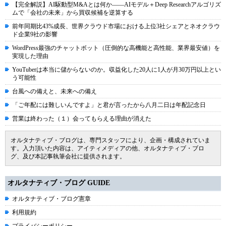
【完全解説】AI駆動型M&Aとは何か――AIモデル＋Deep Researchアルゴリズ
ムで「会社の未来」から買収候補を逆算する
前年同期比43%成長、世界クラウド市場における上位3社シェアとネオクラウ
ド企業9社の影響
WordPress最強のチャットボット（圧倒的な高機能と高性能、業界最安値）を
実現した理由
YouTuberは本当に儲からないのか。収益化した20人に1人が月30万円以上とい
う可能性
台風への備えと、未来への備え
「ご年配には難しいんですよ」と君が言ったから八月二日は年配記念日
営業は終わった（１）会ってもらえる理由が消えた
オルタナティブ・ブログは、専門スタッフにより、企画・構成されていま
す。入力頂いた内容は、アイティメディアの他、オルタナティブ・ブロ
グ、及び本記事執筆会社に提供されます。
オルタナティブ・ブログ GUIDE
オルタナティブ・ブログ憲章
利用規約