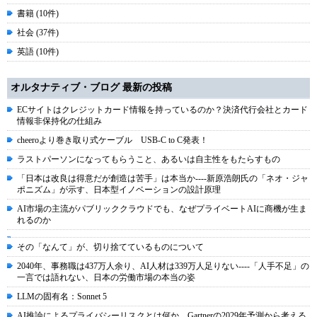
書籍 (10件)
社会 (37件)
英語 (10件)
オルタナティブ・ブログ 最新の投稿
ECサイトはクレジットカード情報を持っているのか？決済代行会社とカード
情報非保持化の仕組み
cheeroより巻き取り式ケーブル USB-C to C発表！
ラストパーソンになってもらうこと、あるいは自主性をもたらすもの
「日本は改良は得意だが創造は苦手」は本当か----新原浩朗氏の「ネオ・ジャ
ポニズム」が示す、日本型イノベーションの設計原理
AI市場の主流がパブリッククラウドでも、なぜプライベートAIに商機が生ま
れるのか
その「なんて」が、切り捨てているものについて
2040年、事務職は437万人余り、AI人材は339万人足りない----「人手不足」の
一言では語れない、日本の労働市場の本当の姿
LLMの固有名：Sonnet 5
AI推論によるプライバシーリスクとは何か、Gartnerの2029年予測から考える