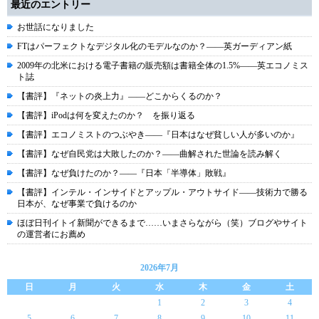
最近のエントリー
お世話になりました
FTはパーフェクトなデジタル化のモデルなのか？――英ガーディアン紙
2009年の北米における電子書籍の販売額は書籍全体の1.5%――英エコノミス
ト誌
【書評】『ネットの炎上力』――どこからくるのか？
【書評】iPodは何を変えたのか？ を振り返る
【書評】エコノミストのつぶやき――『日本はなぜ貧しい人が多いのか』
【書評】なぜ自民党は大敗したのか？――曲解された世論を読み解く
【書評】なぜ負けたのか？――『日本「半導体」敗戦』
【書評】インテル・インサイドとアップル・アウトサイド――技術力で勝る
日本が、なぜ事業で負けるのか
ほぼ日刊イトイ新聞ができるまで……いまさらながら（笑）ブログやサイト
の運営者にお薦め
2026年7月
日
月
火
水
木
金
土
1
2
3
4
5
6
7
8
9
10
11