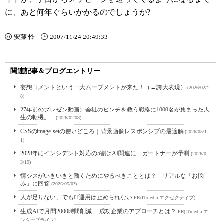
に、あと何年ぐらいかかるのでしょうか?
安藤 怜
2007/11/24 20:49:33
関連記事＆ブログエントリー
妄想コメントという一大ムーブメントが来た！（←誇大表現）
(2026/02/1
8)
27年前のプレゼン動画）会社のピンチを救う戦略に1000名が集まった人
生の転機。...
(2026/02/08)
CSSのimage-setの使いどころ｜背景画像レスポンシブの最適解
(2026/05/1
1)
2028年にインシデント対応の5割はAI関連に ガートナーが予測
(2026/0
3/19)
情シスがいきいきと働くためにやるべきこととは？ リアルな「お悩
み」に回答
(2026/05/02)
人が足りない、でもIT運用は止められない
PR(ITmedia エグゼクティブ)
生成AIで月間2000時間削減 成功企業のアプローチとは？
PR(ITmedia エ
ンタープライズ)