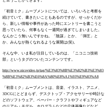
と言うことができます。
「初音ミク」ムーブメントについては、いろいろと考察を
続けていて、書きたいこともあるのですが、せっかくだか
ら、新しい情報や事件があった時にエントリーを書こうと
思っていたら、何事もなく一週間が過ぎてしまいました。
なんかこう無いんですかね。「陰謀」とか、「弾圧」と
か、みんなが熱くなれるような展開は(笑)。
そんな中、いま私が注目しているのは、「ニコニコ技術
部」というタグのついたコンテンツです。
http://www.nicovideo.jp/tag/%E3%83%8B%E3%82%B3%E3%83
%8B%E3%82%B3%E6%8A%80%E8%A1%93%E9%83%A8
「初音ミク」ムーブメントは、音楽、イラスト、アニメ、
3DCGにとどまらず、デスクトップ・アクセサリーや時計な
どのソフトウェア、ペーパー・クラフトやフィギュアなど
のリアル・モデル、ホログラムなどの立体画像などなど、