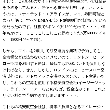
そして、このBMIのサイト(
http://www.flybmi.com/
)で航空券
を予約をしてみると、恐るべき事実が判明しました。とい
うのは、ユナイテッド・エアラインが、マイル利用可能と
言った便は、すべてBMIが4ポンド(約900円)で販売している
便だったのです。往復で8ポンド(約1800円)って・・・。何
年もかけて、しこしこしこしこと貯めてきた5万6000マイル
が、1800円だって(笑)。
しかも、マイルを利用して航空運賃を無料で予約しても、
空港税などは払わないといけないので、ロンドン・ヒース
ロー空港を利用する便は、最低でも57.60ポンドを負担しな
ければなりません。しかし、ロンドンには、ヒースロー空
港以外にも、ガトウィック空港やスタンステッド空港があ
り、これらの空港を使用する格安航空会社(イージージェッ
ト、ライアン・エアーなど)ならば、税金込みでも、これよ
り安い料金で予約できてしまいます・・・。
これらの格安航空会社は、将来の負担となるマイレージ・