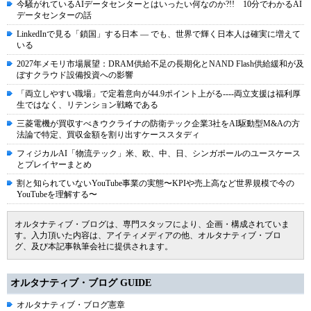
今騒がれているAIデータセンターとはいったい何なのか?!! 10分でわかるAI
データセンターの話
LinkedInで見る「鎖国」する日本 ― でも、世界で輝く日本人は確実に増えて
いる
2027年メモリ市場展望：DRAM供給不足の長期化とNAND Flash供給緩和が及
ぼすクラウド設備投資への影響
「両立しやすい職場」で定着意向が44.9ポイント上がる----両立支援は福利厚
生ではなく、リテンション戦略である
三菱電機が買収すべきウクライナの防衛テック企業3社をAI駆動型M&Aの方
法論で特定、買収金額を割り出すケーススタディ
フィジカルAI「物流テック」米、欧、中、日、シンガポールのユースケース
とプレイヤーまとめ
割と知られていないYouTube事業の実態〜KPIや売上高など世界規模で今の
YouTubeを理解する〜
オルタナティブ・ブログは、専門スタッフにより、企画・構成されていま
す。入力頂いた内容は、アイティメディアの他、オルタナティブ・ブロ
グ、及び本記事執筆会社に提供されます。
オルタナティブ・ブログ GUIDE
オルタナティブ・ブログ憲章