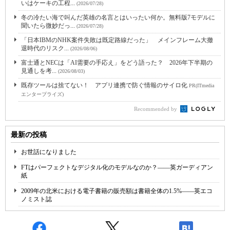
いはケーキの工程...
(2026/07/28)
冬の冷たい海で叫んだ英雄の名言とはいったい何か。無料版7モデルに
聞いたら微妙だっ...
(2026/07/28)
「日本IBMのNHK案件失敗は既定路線だった」 メインフレーム大撤
退時代のリスク...
(2026/08/06)
富士通とNECは「AI需要の手応え」をどう語った？ 2026年下半期の
見通しを考...
(2026/08/03)
既存ツールは捨てない！ アプリ連携で防ぐ情報のサイロ化
PR(ITmedia
エンタープライズ)
Recommended by
最新の投稿
お世話になりました
FTはパーフェクトなデジタル化のモデルなのか？――英ガーディアン
紙
2009年の北米における電子書籍の販売額は書籍全体の1.5%――英エコ
ノミスト誌