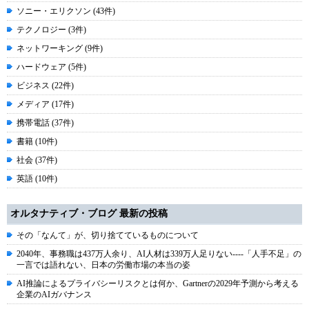
ソニー・エリクソン (43件)
テクノロジー (3件)
ネットワーキング (9件)
ハードウェア (5件)
ビジネス (22件)
メディア (17件)
携帯電話 (37件)
書籍 (10件)
社会 (37件)
英語 (10件)
オルタナティブ・ブログ 最新の投稿
その「なんて」が、切り捨てているものについて
2040年、事務職は437万人余り、AI人材は339万人足りない----「人手不足」の
一言では語れない、日本の労働市場の本当の姿
AI推論によるプライバシーリスクとは何か、Gartnerの2029年予測から考える
企業のAIガバナンス