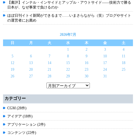
【書評】インテル・インサイドとアップル・アウトサイド――技術力で勝る
日本が、なぜ事業で負けるのか
ほぼ日刊イトイ新聞ができるまで……いまさらながら（笑）ブログやサイト
の運営者にお薦め
2026年7月
日
月
火
水
木
金
土
1
2
3
4
5
6
7
8
9
10
11
12
13
14
15
16
17
18
19
20
21
22
23
24
25
26
27
28
29
30
31
カテゴリー
CGM (28件)
アイデア (18件)
アプリケーション (2件)
コンテンツ (22件)