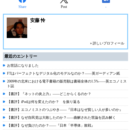
Share
Post
-
安藤 怜
.
» 詳しいプロフィール
最近のエントリー
お世話になりました
FTはパーフェクトなデジタル化のモデルなのか？――英ガーディアン紙
2009年の北米における電子書籍の販売額は書籍全体の1.5%――英エコノミス
ト誌
【書評】『ネットの炎上力』――どこからくるのか？
【書評】iPodは何を変えたのか？ を振り返る
【書評】エコノミストのつぶやき――『日本はなぜ貧しい人が多いのか』
【書評】なぜ自民党は大敗したのか？――曲解された世論を読み解く
【書評】なぜ負けたのか？――『日本「半導体」敗戦』