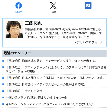
Share
Post
-
工藤 拓也
通信会社勤務。通信業界にいながらWeb2.0の世界に魅せら
れたヒューマン2.0型人間。人生の目標：世界に「価値」や
「仕組み」を作り残すこと。良き家庭を作ること。
» 詳しいプロフィール
最近のエントリー
【第005話】物価水準を見ることでサービスを提供できそうか考える。
【第004話】「ブラックジャックによろしく」のフリー化に伴う日本語学習者
向けバージョンの出版
【第003話】日本と関係ない「日本城」もIPOで大人気、日本ブランドは強い
【第002話】日本語はネイティブスピーカーの数が世界で9位
【第001話】三十にして立つ
中国の偽ブランド品取り締まりの抜け方の一例
今旬のソーシャルメディアって何？Vine？いや聞いたことないけど