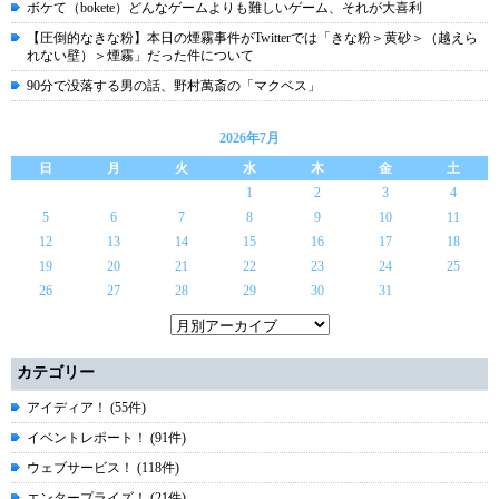
ボケて（bokete）どんなゲームよりも難しいゲーム、それが大喜利
【圧倒的なきな粉】本日の煙霧事件がTwitterでは「きな粉＞黄砂＞（越えら
れない壁）＞煙霧」だった件について
90分で没落する男の話、野村萬斎の「マクベス」
2026年7月
日
月
火
水
木
金
土
1
2
3
4
5
6
7
8
9
10
11
12
13
14
15
16
17
18
19
20
21
22
23
24
25
26
27
28
29
30
31
カテゴリー
アイディア！ (55件)
イベントレポート！ (91件)
ウェブサービス！ (118件)
エンタープライズ！ (21件)