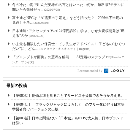
冬の冷たい海で叫んだ英雄の名言とはいったい何か。無料版7モデルに
聞いたら微妙だっ...
(2026/07/28)
富士通とNECは「AI需要の手応え」をどう語った？ 2026年下半期の
見通しを考...
(2026/08/03)
日本通運×アクセンチュアの124億円訴訟に学ぶ、なぜ大規模開発は“燃
える”のか
(2026/07/29)
いま最も相談したい保育士・てぃ先生がアドバイス！ 子どもの“おてつ
だい”に、どん...
PR(アタック・キュキュット｜Hugkum)
「プロンプトが面倒」の悲鳴を解消！ AI定着のステップ
PR(ITmedia エ
ンタープライズ)
Recommended by
最新の投稿
【第005話】物価水準を見ることでサービスを提供できそうか考える。
【第004話】「ブラックジャックによろしく」のフリー化に伴う日本語
学習者向けバージョンの出版
【第003話】日本と関係ない「日本城」もIPOで大人気、日本ブランド
は強い