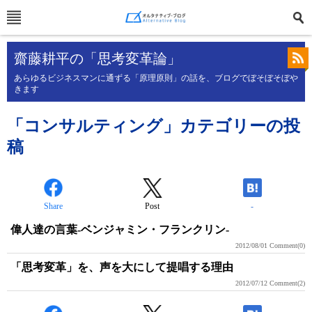
齋藤耕平の「思考変革論」
あらゆるビジネスマンに通ずる「原理原則」の話を、ブログでぼそぼそぼや
きます
「コンサルティング」カテゴリーの投
稿
Share
Post
-
偉人達の言葉-ベンジャミン・フランクリン-
2012/08/01
Comment(0)
「思考変革」を、声を大にして提唱する理由
2012/07/12
Comment(2)