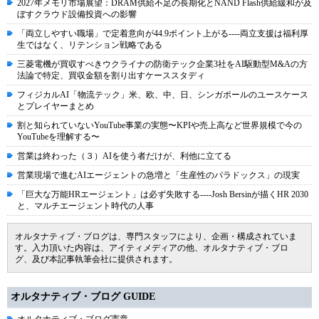
2027年メモリ市場展望：DRAM供給不足の長期化とNAND Flash供給緩和が及
ぼすクラウド設備投資への影響
「両立しやすい職場」で定着意向が44.9ポイント上がる----両立支援は福利厚
生ではなく、リテンション戦略である
三菱電機が買収すべきウクライナの防衛テック企業3社をAI駆動型M&Aの方
法論で特定、買収金額を割り出すケーススタディ
フィジカルAI「物流テック」米、欧、中、日、シンガポールのユースケース
とプレイヤーまとめ
割と知られていないYouTube事業の実態〜KPIや売上高など世界規模で今の
YouTubeを理解する〜
営業は終わった（３）AIを使う者だけが、利他に立てる
営業現場で進むAIエージェントの急増と「生産性のパラドックス」の現実
「巨大な万能HRエージェント」は必ず失敗する----Josh Bersinが描くHR 2030
と、マルチエージェント時代の人事
オルタナティブ・ブログは、専門スタッフにより、企画・構成されていま
す。入力頂いた内容は、アイティメディアの他、オルタナティブ・ブロ
グ、及び本記事執筆会社に提供されます。
オルタナティブ・ブログ GUIDE