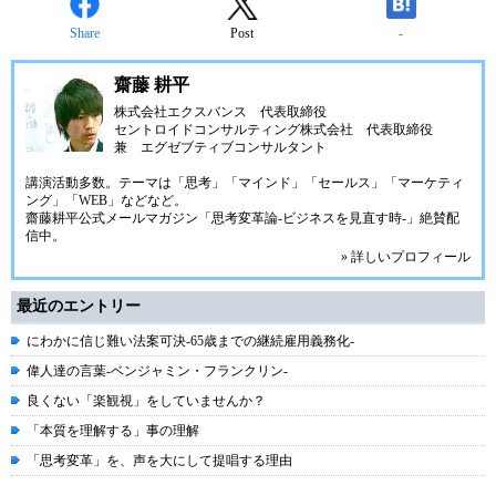
Share
Post
-
齋藤 耕平
株式会社エクスバンス 代表取締役
セントロイドコンサルティング株式会社 代表取締役
兼 エグゼブティブコンサルタント
講演活動多数。テーマは「思考」「マインド」「セールス」「マーケティ
ング」「WEB」などなど。
齋藤耕平公式メールマガジン
「思考変革論-ビジネスを見直す時-」
絶賛配
信中。
» 詳しいプロフィール
最近のエントリー
にわかに信じ難い法案可決-65歳までの継続雇用義務化-
偉人達の言葉-ベンジャミン・フランクリン-
良くない「楽観視」をしていませんか？
「本質を理解する」事の理解
「思考変革」を、声を大にして提唱する理由