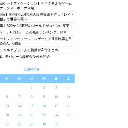
践ゲーミフィケーション】今すぐ使えるゲーム
ナミクス（ボーナス編）
eNA】国内外1200万本の販売実績を持つ「レイト
授」で世界制覇へ
報】7/20からGREEのゴールドがコインに変更に
ゲー、GREEゲームの最新ランキング、傾向
ートフォンのソーシャルゲームで世界制覇を目
DeNA、GREE
シャルアプリによる義援金寄付まとめ
EE、モバゲーも義援金受付を開始
2026年7月
月
火
水
木
金
土
1
2
3
4
6
7
8
9
10
11
13
14
15
16
17
18
20
21
22
23
24
25
27
28
29
30
31