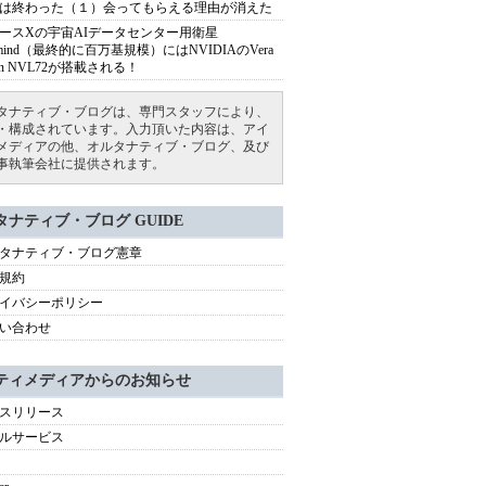
は終わった（１）会ってもらえる理由が消えた
ースXの宇宙AIデータセンター用衛星
armind（最終的に百万基規模）にはNVIDIAのVera
bin NVL72が搭載される！
タナティブ・ブログは、専門スタッフにより、
・構成されています。入力頂いた内容は、アイ
メディアの他、オルタナティブ・ブログ、及び
事執筆会社に提供されます。
タナティブ・ブログ GUIDE
タナティブ・ブログ憲章
規約
イバシーポリシー
い合わせ
ティメディアからのお知らせ
スリリース
ルサービス