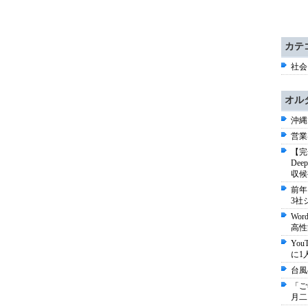
カテ
社会 
オル
沖縄
営業
【完
De
収候
前年
3社
Wo
高性
Yo
に1
台風
「ご
月二