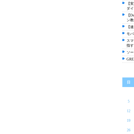
【実
ダイ
【D
ン教
【速
モバ
スマ
指す
ソー
GR
日
5
12
19
26