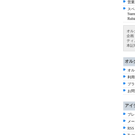
営業
スペ
St
Ru
オル
企画
ティ
本記
オル
オル
利用
プラ
お問
アイ
プレ
メー
RSS