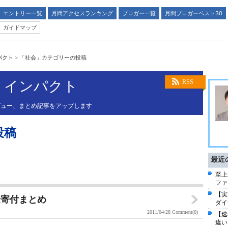
エントリー一覧
月間アクセスランキング
ブロガー一覧
月間ブロガーベスト30
ガイドマップ
パクト
>
「社会」カテゴリーの投稿
・インパクト
RSS
ビュー、まとめ記事をアップします
投稿
最近
至上
ファ
【実
金寄付まとめ
ダイ
2011/04/28
Comment(0)
【速
違い