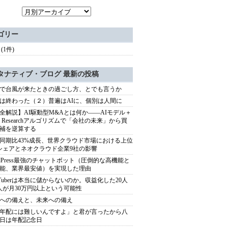
ゴリー
(1件)
タナティブ・ブログ 最新の投稿
で台風が来たときの過ごし方、とでも言うか
は終わった（２）普遍はAIに、個別は人間に
全解説】AI駆動型M&Aとは何か――AIモデル＋
ep Researchアルゴリズムで「会社の未来」から買
補を逆算する
同期比43%成長、世界クラウド市場における上位
シェアとネオクラウド企業9社の影響
rdPress最強のチャットボット（圧倒的な高機能と
能、業界最安値）を実現した理由
uTuberは本当に儲からないのか。収益化した20人
人が月30万円以上という可能性
への備えと、未来への備え
年配には難しいんですよ」と君が言ったから八
日は年配記念日