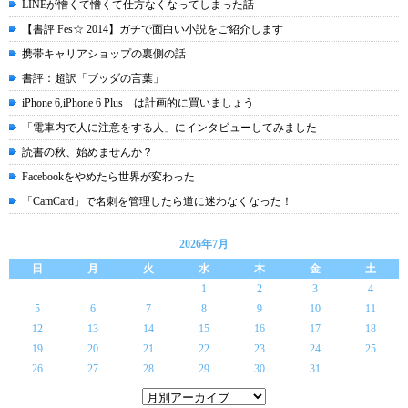
LINEが憎くて憎くて仕方なくなってしまった話
【書評 Fes☆ 2014】ガチで面白い小説をご紹介します
携帯キャリアショップの裏側の話
書評：超訳「ブッダの言葉」
iPhone 6,iPhone 6 Plus は計画的に買いましょう
「電車内で人に注意をする人」にインタビューしてみました
読書の秋、始めませんか？
Facebookをやめたら世界が変わった
「CamCard」で名刺を管理したら道に迷わなくなった！
2026年7月
日
月
火
水
木
金
土
1
2
3
4
5
6
7
8
9
10
11
12
13
14
15
16
17
18
19
20
21
22
23
24
25
26
27
28
29
30
31