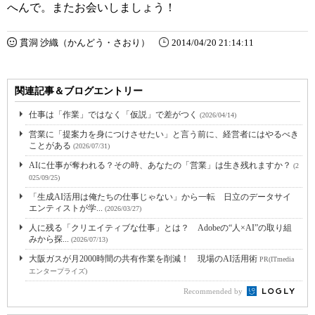
へんで。またお会いしましょう！
貫洞 沙織（かんどう・さおり）
2014/04/20 21:14:11
関連記事＆ブログエントリー
仕事は「作業」ではなく「仮説」で差がつく
(2026/04/14)
営業に「提案力を身につけさせたい」と言う前に、経営者にはやるべき
ことがある
(2026/07/31)
AIに仕事が奪われる？その時、あなたの「営業」は生き残れますか？
(2
025/09/25)
「生成AI活用は俺たちの仕事じゃない」から一転 日立のデータサイ
エンティストが学...
(2026/03/27)
人に残る「クリエイティブな仕事」とは？ Adobeの“人×AI”の取り組
みから探...
(2026/07/13)
大阪ガスが月2000時間の共有作業を削減！ 現場のAI活用術
PR(ITmedia
エンタープライズ)
Recommended by