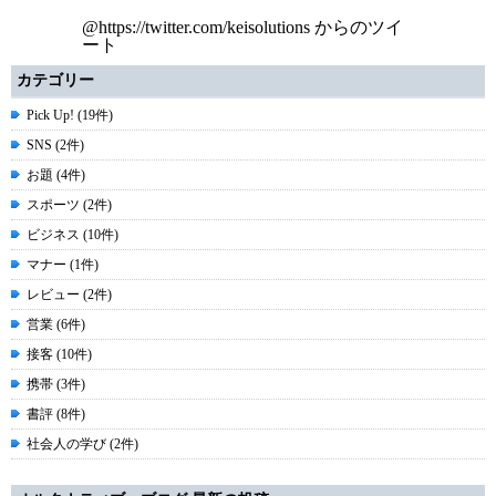
@https://twitter.com/keisolutions からのツイ
ート
カテゴリー
Pick Up! (19件)
SNS (2件)
お題 (4件)
スポーツ (2件)
ビジネス (10件)
マナー (1件)
レビュー (2件)
営業 (6件)
接客 (10件)
携帯 (3件)
書評 (8件)
社会人の学び (2件)