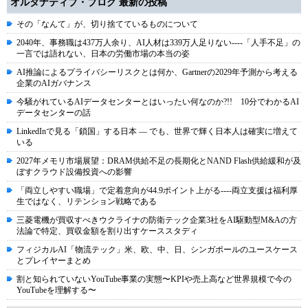
オルタナティブ・ブログ 最新の投稿
その「なんて」が、切り捨てているものについて
2040年、事務職は437万人余り、AI人材は339万人足りない----「人手不足」の
一言では語れない、日本の労働市場の本当の姿
AI推論によるプライバシーリスクとは何か、Gartnerの2029年予測から考える
企業のAIガバナンス
今騒がれているAIデータセンターとはいったい何なのか?!! 10分でわかるAI
データセンターの話
LinkedInで見る「鎖国」する日本 ― でも、世界で輝く日本人は確実に増えて
いる
2027年メモリ市場展望：DRAM供給不足の長期化とNAND Flash供給緩和が及
ぼすクラウド設備投資への影響
「両立しやすい職場」で定着意向が44.9ポイント上がる----両立支援は福利厚
生ではなく、リテンション戦略である
三菱電機が買収すべきウクライナの防衛テック企業3社をAI駆動型M&Aの方
法論で特定、買収金額を割り出すケーススタディ
フィジカルAI「物流テック」米、欧、中、日、シンガポールのユースケース
とプレイヤーまとめ
割と知られていないYouTube事業の実態〜KPIや売上高など世界規模で今の
YouTubeを理解する〜