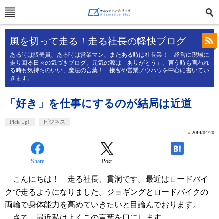
風を切って走る！走る社長の軽快ブログ
ある時は販売員、ある時は営業マン、またある時は社長業！ 経営に現場に
走り回る日々の気づきブログ。元気の源は「ありがとう」。言う時も言われ
る時も気持ちのいい、魔法の言葉！ 接客や営業ノウハウを中心に書いてい
きます。
「好き」を仕事にするのが結局は近道
Pick Up!
ビジネス
»
2014/04/20
Share
Post
-
こんにちは！ 走る社長、貫洞です。最近はロードバイ
クで走るようになりました。ジョギングとロードバイクの
両輪で身体能力を高めていきたいと目論んでおります。
さて、最近私はよくこの言葉を口にします。