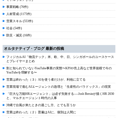
事業戦略 (76件)
人材育成 (1175件)
営業スキル (553件)
社会 (54件)
防災・減災 (16件)
オルタナティブ・ブログ 最新の投稿
フィジカルAI「物流テック」米、欧、中、日、シンガポールのユースケース
とプレイヤーまとめ
割と知られていないYouTube事業の実態〜KPIや売上高など世界規模で今の
YouTubeを理解する〜
営業は終わった（３）AIを使う者だけが、利他に立てる
営業現場で進むAIエージェントの急増と「生産性のパラドックス」の現実
「巨大な万能HRエージェント」は必ず失敗する----Josh Bersinが描くHR 2030
と、マルチエージェント時代の人事
沖縄で台風が来たときの過ごし方、とでも言うか
営業は終わった（２）普遍はAIに、個別は人間に