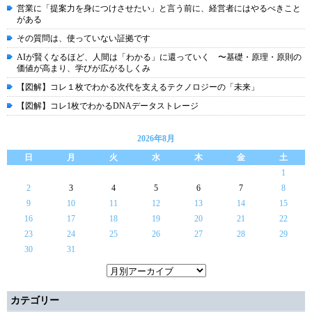
営業に「提案力を身につけさせたい」と言う前に、経営者にはやるべきこと
がある
その質問は、使っていない証拠です
AIが賢くなるほど、人間は「わかる」に還っていく 〜基礎・原理・原則の
価値が高まり、学びが広がるしくみ
【図解】コレ１枚でわかる次代を支えるテクノロジーの「未来」
【図解】コレ1枚でわかるDNAデータストレージ
2026年8月
日
月
火
水
木
金
土
1
2
3
4
5
6
7
8
9
10
11
12
13
14
15
16
17
18
19
20
21
22
23
24
25
26
27
28
29
30
31
カテゴリー