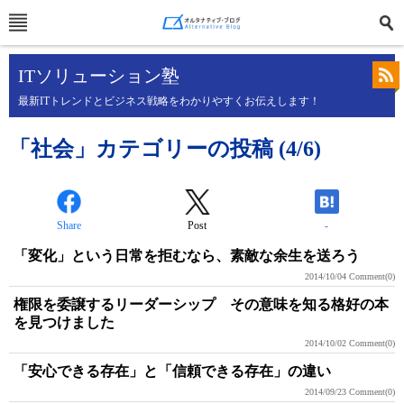
ITソリューション塾
最新ITトレンドとビジネス戦略をわかりやすくお伝えします！
「社会」カテゴリーの投稿 (4/6)
Share
Post
-
「変化」という日常を拒むなら、素敵な余生を送ろう
2014/10/04
Comment(0)
権限を委譲するリーダーシップ その意味を知る格好の本
を見つけました
2014/10/02
Comment(0)
「安心できる存在」と「信頼できる存在」の違い
2014/09/23
Comment(0)