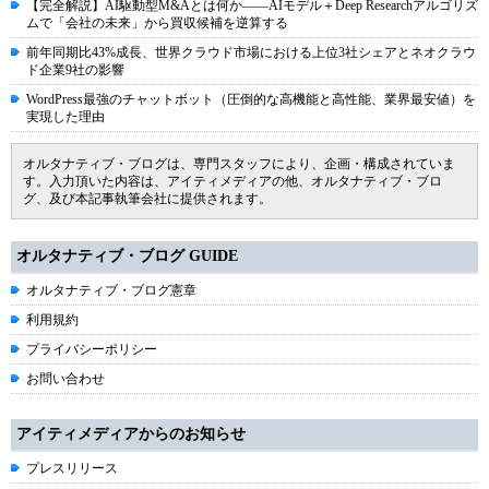
【完全解説】AI駆動型M&Aとは何か――AIモデル＋Deep Researchアルゴリズ
ムで「会社の未来」から買収候補を逆算する
前年同期比43%成長、世界クラウド市場における上位3社シェアとネオクラウ
ド企業9社の影響
WordPress最強のチャットボット（圧倒的な高機能と高性能、業界最安値）を
実現した理由
オルタナティブ・ブログは、専門スタッフにより、企画・構成されていま
す。入力頂いた内容は、アイティメディアの他、オルタナティブ・ブロ
グ、及び本記事執筆会社に提供されます。
オルタナティブ・ブログ GUIDE
オルタナティブ・ブログ憲章
利用規約
プライバシーポリシー
お問い合わせ
アイティメディアからのお知らせ
プレスリリース