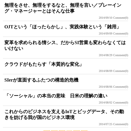
無理をさせ、無理をするなと、無理を言い／プレーイン
グ・マネージャーとはそんな仕事
2014/09/10
Comment(0)
OJTという「ほったらかし」、実践体験という「雑用」
2014/09/09
Comment(0)
変革を求められる情シス、だからSI営業も変わらなくては
いけない
2014/08/29
Comment(0)
クラウドがもたらす「本質的な変化」
2014/08/09
Comment(0)
SIerが直面するふたつの構造的危機
2014/08/06
Comment(0)
「ソーシャル」の本当の意味 日米の理解の違い
2014/08/02
Comment(0)
これからのビジネスを支えるIoTとビッグデータ、その動
きを妨げる我が国のビジネス環境
2014/07/25
Comment(0)