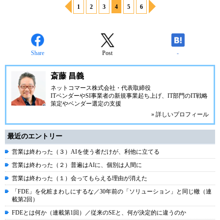
1
2
3
4
5
6
Share
Post
-
斎藤 昌義
ネットコマース株式会社
・代表取締役
ITベンダーやSI事業者の新規事業起ち上げ、IT部門のIT戦略
策定やベンダー選定の支援
» 詳しいプロフィール
最近のエントリー
営業は終わった（３）AIを使う者だけが、利他に立てる
営業は終わった（２）普遍はAIに、個別は人間に
営業は終わった（１）会ってもらえる理由が消えた
「FDE」を化粧まわしにするな／30年前の「ソリューション」と同じ轍（連
載第2回）
FDEとは何か（連載第1回）／従来のSEと、何が決定的に違うのか