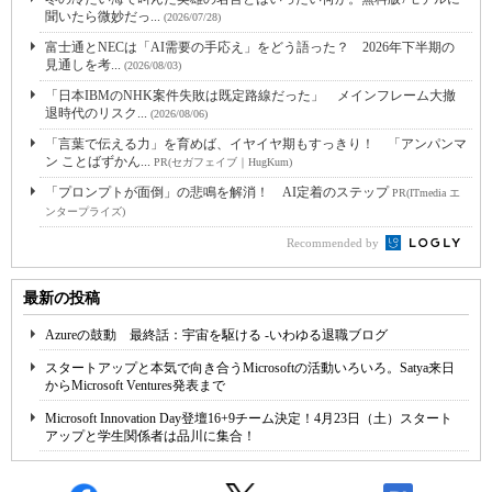
聞いたら微妙だっ...
(2026/07/28)
富士通とNECは「AI需要の手応え」をどう語った？ 2026年下半期の
見通しを考...
(2026/08/03)
「日本IBMのNHK案件失敗は既定路線だった」 メインフレーム大撤
退時代のリスク...
(2026/08/06)
「言葉で伝える力」を育めば、イヤイヤ期もすっきり！ 「アンパンマ
ン ことばずかん...
PR(セガフェイブ｜HugKum)
「プロンプトが面倒」の悲鳴を解消！ AI定着のステップ
PR(ITmedia エ
ンタープライズ)
Recommended by
最新の投稿
Azureの鼓動 最終話：宇宙を駆ける -いわゆる退職ブログ
スタートアップと本気で向き合うMicrosoftの活動いろいろ。Satya来日
からMicrosoft Ventures発表まで
Microsoft Innovation Day登壇16+9チーム決定！4月23日（土）スタート
アップと学生関係者は品川に集合！