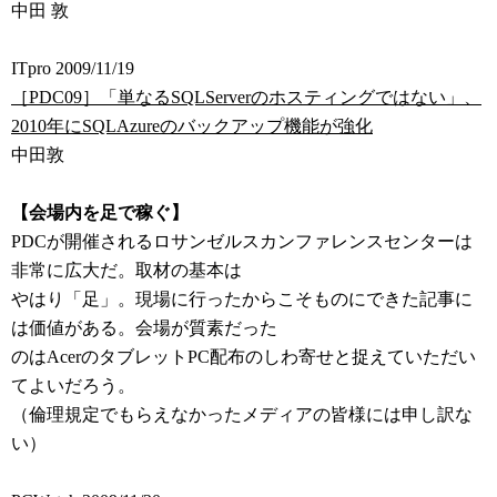
中田 敦
ITpro 2009/11/19
［PDC09］「単なるSQLServerのホスティングではない」、
2010年にSQLAzureのバックアップ機能が強化
中田敦
【会場内を足で稼ぐ】
PDCが開催されるロサンゼルスカンファレンスセンターは
非常に広大だ。取材の基本は
やはり「足」。現場に行ったからこそものにできた記事に
は価値がある。会場が質素だった
のはAcerのタブレットPC配布のしわ寄せと捉えていただい
てよいだろう。
（倫理規定でもらえなかったメディアの皆様には申し訳な
い）