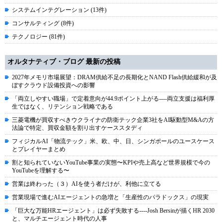
システムインテグレーション (13件)
コンサルティング (8件)
テクノロジー (81件)
オルタナティブ・ブログ 最新の投稿
2027年メモリ市場展望：DRAM供給不足の長期化とNAND Flash供給緩和が及
ぼすクラウド設備投資への影響
「両立しやすい職場」で定着意向が44.9ポイント上がる----両立支援は福利厚
生ではなく、リテンション戦略である
三菱電機が買収すべきウクライナの防衛テック企業3社をAI駆動型M&Aの方
法論で特定、買収金額を割り出すケーススタディ
フィジカルAI「物流テック」米、欧、中、日、シンガポールのユースケース
とプレイヤーまとめ
割と知られていないYouTube事業の実態〜KPIや売上高など世界規模で今の
YouTubeを理解する〜
営業は終わった（３）AIを使う者だけが、利他に立てる
営業現場で進むAIエージェントの急増と「生産性のパラドックス」の現実
「巨大な万能HRエージェント」は必ず失敗する----Josh Bersinが描くHR 2030
と、マルチエージェント時代の人事