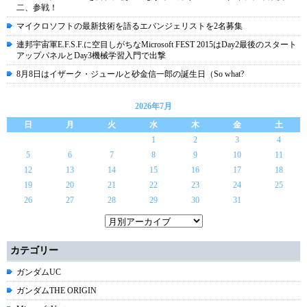
二、参戦！
マイクロソフトの最新技術を語るエバンジェリストを2名募集
連邦宇宙軍E.F.S.F.に空目しがちなMicrosoft FEST 2015はDay2最後のスタート
アップパネルとDay3機械学習入門で出撃
8月8日はイザーク・ジュールと砂金信一郎の誕生日（So what?
2026年7月
日
月
火
水
木
金
土
1
2
3
4
5
6
7
8
9
10
11
12
13
14
15
16
17
18
19
20
21
22
23
24
25
26
27
28
29
30
31
カテゴリー
ガンダムUC
ガンダムTHE ORIGIN