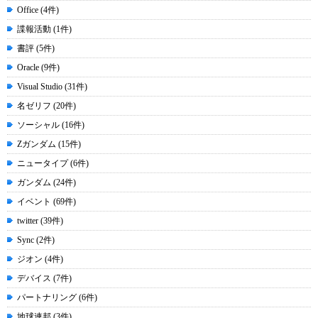
Office (4件)
諜報活動 (1件)
書評 (5件)
Oracle (9件)
Visual Studio (31件)
名ゼリフ (20件)
ソーシャル (16件)
Zガンダム (15件)
ニュータイプ (6件)
ガンダム (24件)
イベント (69件)
twitter (39件)
Sync (2件)
ジオン (4件)
デバイス (7件)
パートナリング (6件)
地球連邦 (3件)