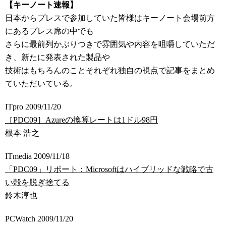
【キーノート速報】
日本からプレスで参加していた皆様はキーノート会場前方
にあるプレス席の中でも
さらに最前列かぶりつきで雰囲気や内容を咀嚼していただ
き、新たに発表された製品や
技術はもちろんのことそれぞれ独自の視点で記事をまとめ
ていただいている。
ITpro 2009/11/20
［PDC09］Azureの換算レートは1ドル98円
根本 浩之
ITmedia 2009/11/18
「PDC09」リポート：Microsoftはハイブリッドな戦略で古
い殻を脱ぎ捨てる
鈴木淳也
PCWatch 2009/11/20