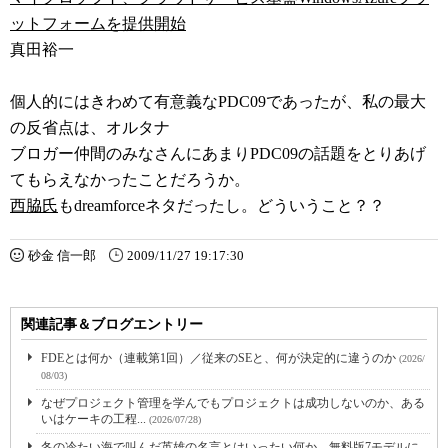
ットフォームを提供開始
真田裕一
個人的にはきわめて有意義なPDC09であったが、私の最大
の反省点は、オルタナ
ブロガー仲間のみなさんにあまりPDC09の話題をとりあげ
てもらえなかったことだろうか。
西脇氏
もdreamforceネタだったし。どういうこと？？
砂金 信一郎
2009/11/27 19:17:30
関連記事＆ブログエントリー
FDEとは何か（連載第1回）／従来のSEと、何が決定的に違うのか
(2026/
08/03)
なぜプロジェクト管理を学んでもプロジェクトは成功しないのか、ある
いはケーキの工程...
(2026/07/28)
冬の冷たい海で叫んだ英雄の名言とはいったい何か。無料版7モデルに