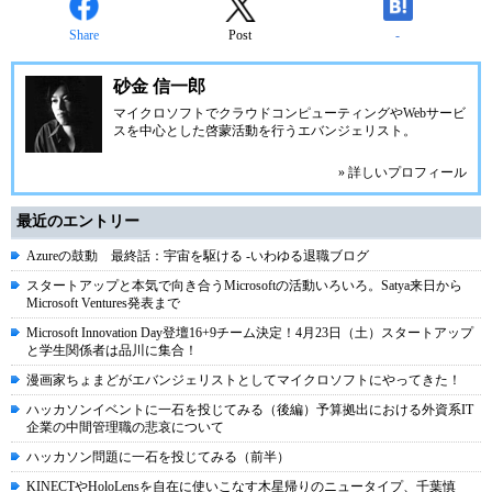
Share
Post
-
砂金 信一郎
マイクロソフトでクラウドコンピューティングやWebサービ
スを中心とした啓蒙活動を行うエバンジェリスト。
» 詳しいプロフィール
最近のエントリー
Azureの鼓動 最終話：宇宙を駆ける -いわゆる退職ブログ
スタートアップと本気で向き合うMicrosoftの活動いろいろ。Satya来日から
Microsoft Ventures発表まで
Microsoft Innovation Day登壇16+9チーム決定！4月23日（土）スタートアップ
と学生関係者は品川に集合！
漫画家ちょまどがエバンジェリストとしてマイクロソフトにやってきた！
ハッカソンイベントに一石を投じてみる（後編）予算拠出における外資系IT
企業の中間管理職の悲哀について
ハッカソン問題に一石を投じてみる（前半）
KINECTやHoloLensを自在に使いこなす木星帰りのニュータイプ、千葉慎