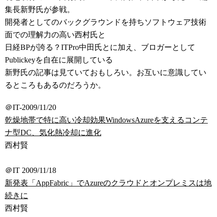
集長新野氏が参戦。
開発者としてのバックグラウンドを持ちソフトウェア技術
面での理解力の高い西村氏と
日経BPが誇る？ITPro中田氏とに加え、ブロガーとして
Publickeyを自在に展開している
新野氏の記事は見ていておもしろい。お互いに意識してい
るところもあるのだろうか。
＠IT-2009/11/20
乾燥地帯で特に高い冷却効果WindowsAzureを支えるコンテ
ナ型DC、気化熱冷却に進化
西村賢
＠IT 2009/11/18
新発表「AppFabric」でAzureのクラウドとオンプレミスは地
続きに
西村賢