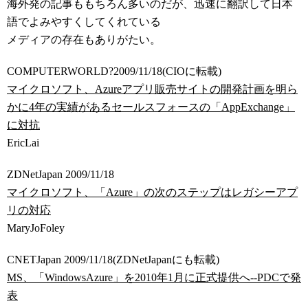
海外発の記事ももちろん多いのだが、迅速に翻訳して日本
語でよみやすくしてくれている
メディアの存在もありがたい。
COMPUTERWORLD?2009/11/18(CIOに転載)
マイクロソフト、Azureアプリ販売サイトの開発計画を明ら
かに4年の実績があるセールスフォースの「AppExchange」
に対抗
EricLai
ZDNetJapan 2009/11/18
マイクロソフト、「Azure」の次のステップはレガシーアプ
リの対応
MaryJoFoley
CNETJapan 2009/11/18(ZDNetJapanにも転載)
MS、「WindowsAzure」を2010年1月に正式提供へ--PDCで発
表