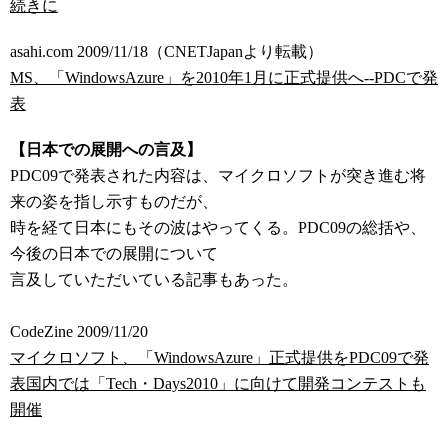
続きに
asahi.com 2009/11/18（CNETJapanより転載）
MS、「WindowsAzure」を2010年1月に正式提供へ--PDCで発
表
【日本での展開への言及】
PDC09で発表された内容は、マイクロソフトが突き進む将
来の姿を指し示すものだが、
時を経て日本にもその波はやってくる。PDC09の総括や、
今後の日本での展開について
言及していただいている記事もあった。
CodeZine 2009/11/20
マイクロソフト、「WindowsAzure」正式提供をPDC09で発
表国内では「Tech・Days2010」に向けて開発コンテストも
開催