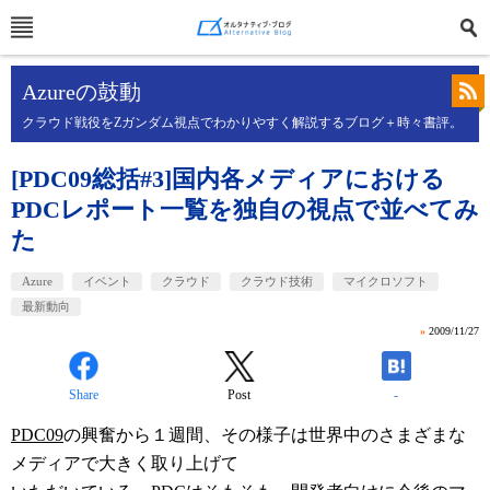
Azureの鼓動
クラウド戦役をZガンダム視点でわかりやすく解説するブログ＋時々書評。
[PDC09総括#3]国内各メディアにおける
PDCレポート一覧を独自の視点で並べてみ
た
Azure
イベント
クラウド
クラウド技術
マイクロソフト
最新動向
»
2009/11/27
Share
Post
-
PDC09
の興奮から１週間、その様子は世界中のさまざまな
メディアで大きく取り上げて