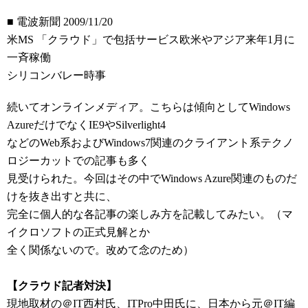
■ 電波新聞 2009/11/20
米MS 「クラウド」で包括サービス欧米やアジア来年1月に
一斉稼働
シリコンバレー時事
続いてオンラインメディア。こちらは傾向としてWindows
AzureだけでなくIE9やSilverlight4
などのWeb系およびWindows7関連のクライアント系テクノ
ロジーカットでの記事も多く
見受けられた。今回はその中でWindows Azure関連のものだ
けを抜き出すと共に、
完全に個人的な各記事の楽しみ方を記載してみたい。（マ
イクロソフトの正式見解とか
全く関係ないので。改めて念のため）
【クラウド記者対決】
現地取材の＠IT西村氏、ITPro中田氏に、日本から元＠IT編