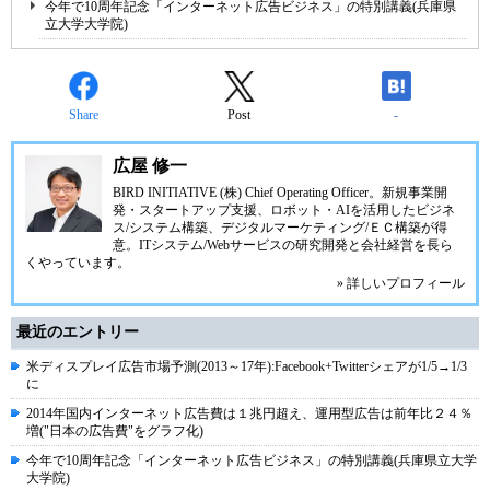
今年で10周年記念「インターネット広告ビジネス」の特別講義(兵庫県
立大学大学院)
Share
Post
-
広屋 修一
BIRD INITIATIVE (株) Chief Operating Officer。新規事業開
発・スタートアップ支援、ロボット・AIを活用したビジネ
ス/システム構築、デジタルマーケティング/ＥＣ構築が得
意。ITシステム/Webサービスの研究開発と会社経営を長ら
くやっています。
» 詳しいプロフィール
最近のエントリー
米ディスプレイ広告市場予測(2013～17年):Facebook+Twitterシェアが1/5→1/3
に
2014年国内インターネット広告費は１兆円超え、運用型広告は前年比２４％
増("日本の広告費"をグラフ化)
今年で10周年記念「インターネット広告ビジネス」の特別講義(兵庫県立大学
大学院)