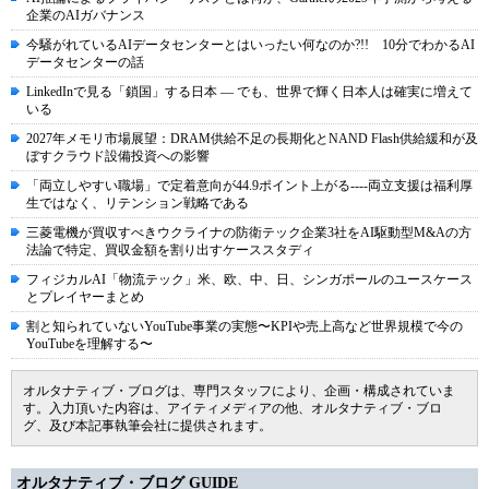
企業のAIガバナンス
今騒がれているAIデータセンターとはいったい何なのか?!! 10分でわかるAI
データセンターの話
LinkedInで見る「鎖国」する日本 ― でも、世界で輝く日本人は確実に増えて
いる
2027年メモリ市場展望：DRAM供給不足の長期化とNAND Flash供給緩和が及
ぼすクラウド設備投資への影響
「両立しやすい職場」で定着意向が44.9ポイント上がる----両立支援は福利厚
生ではなく、リテンション戦略である
三菱電機が買収すべきウクライナの防衛テック企業3社をAI駆動型M&Aの方
法論で特定、買収金額を割り出すケーススタディ
フィジカルAI「物流テック」米、欧、中、日、シンガポールのユースケース
とプレイヤーまとめ
割と知られていないYouTube事業の実態〜KPIや売上高など世界規模で今の
YouTubeを理解する〜
オルタナティブ・ブログは、専門スタッフにより、企画・構成されていま
す。入力頂いた内容は、アイティメディアの他、オルタナティブ・ブロ
グ、及び本記事執筆会社に提供されます。
オルタナティブ・ブログ GUIDE