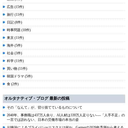
広告 (15件)
旅行 (11件)
日記 (8件)
時事問題 (10件)
東京 (11件)
海外 (5件)
社会 (3件)
科学 (11件)
買い物 (11件)
韓国ドラマ (5件)
食 (2件)
オルタナティブ・ブログ 最新の投稿
その「なんて」が、切り捨てているものについて
2040年、事務職は437万人余り、AI人材は339万人足りない----「人手不足」の
一言では語れない、日本の労働市場の本当の姿
AI推論によるプライバシーリスクとは何か、Gartnerの2029年予測から考える