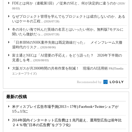
FDEとは何か（連載第1回）／従来のSEと、何が決定的に違うのか
(2026/
08/03)
なぜプロジェクト管理を学んでもプロジェクトは成功しないのか、ある
いはケーキの工程...
(2026/07/28)
冬の冷たい海で叫んだ英雄の名言とはいったい何か。無料版7モデルに
聞いたら微妙だっ...
(2026/07/28)
「日本IBMのNHK案件失敗は既定路線だった」 メインフレーム大撤
退時代のリスク...
(2026/08/06)
富士通とNECは「AI需要の手応え」をどう語った？ 2026年下半期の
見通しを考...
(2026/08/03)
大阪ガスが月2000時間の共有作業を削減！ 現場のAI活用術
PR(ITmedia
エンタープライズ)
Recommended by
最新の投稿
米ディスプレイ広告市場予測(2013～17年):Facebook+Twitterシェアが
1/5→1/3に
2014年国内インターネット広告費は１兆円超え、運用型広告は前年比
２４％増("日本の広告費"をグラフ化)