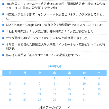
2013年国内インターネット広告費は9381億円、運用型広告費：枠売り広告費
＝６：４に("日本の広告費"をグラフ化)
同志社大学理工学部で「インターネット広告ビジネス」の講演をしてきまし
た
LEAP Motion × Google Earth で東京上空を遊覧飛行できるようになりました
「ねむり時間計」１ヶ月ほど使い睡眠時間が１０分ほど伸びました
ヤマダ電機で3Dプリンター Cube と CubeX の現物見てきました
９年目・８回目の兵庫県立大学大学院「インターネット広告ビジネス」の特
別講義
あんぱん専門店「あんですMATOBA」の品揃えはすごい
2026年7月
日
月
火
水
木
金
土
1
2
3
4
5
6
7
8
9
10
11
12
13
14
15
16
17
18
19
20
21
22
23
24
25
26
27
28
29
30
31