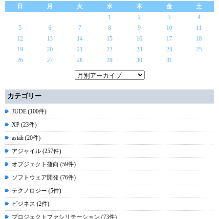
日
月
火
水
木
金
土
1
2
3
4
5
6
7
8
9
10
11
12
13
14
15
16
17
18
19
20
21
22
23
24
25
26
27
28
29
30
31
カテゴリー
JUDE (100件)
XP (23件)
astah (20件)
アジャイル (257件)
オブジェクト指向 (59件)
ソフトウェア開発 (76件)
テクノロジー (5件)
ビジネス (2件)
プロジェクトファシリテーション (73件)