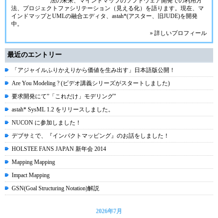
法の未来、マインドマップのソフトウェア開発での利用方
法、プロジェクトファシリテーション（見える化）を語ります。現在、マ
インドマップとUMLの融合エディタ、
astah*(アスター、旧JUDE)
を開発
中。
» 詳しいプロフィール
最近のエントリー
「アジャイルふりかえりから価値を生み出す」日本語版公開！
Are You Modeling ? (ビデオ講義シリーズがスタートしました)
要求開発にて”「これだけ」モデリング”
astah* SysML 1.2 をリリースしました。
NUCON に参加しました！
デブサミで、『インパクトマッピング』のお話をしました！
HOLSTEE FANS JAPAN 新年会 2014
Mapping Mapping
Impact Mapping
GSN(Goal Structuring Notation)解説
2026年7月