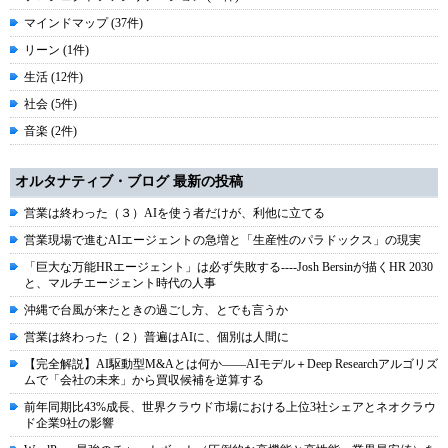
マインドマップ (37件)
リーン (1件)
生活 (12件)
社会 (5件)
音楽 (2件)
オルタナティブ・ブログ 最新の投稿
営業は終わった（３）AIを使う者だけが、利他に立てる
営業現場で進むAIエージェントの急増と「生産性のパラドックス」の現実
「巨大な万能HRエージェント」は必ず失敗する----Josh Bersinが描くHR 2030
と、マルチエージェント時代の人事
沖縄で台風が来たときの過ごし方、とでも言うか
営業は終わった（２）普遍はAIに、個別は人間に
【完全解説】AI駆動型M&Aとは何か――AIモデル＋Deep Researchアルゴリズ
ムで「会社の未来」から買収候補を逆算する
前年同期比43%成長、世界クラウド市場における上位3社シェアとネオクラウ
ド企業9社の影響