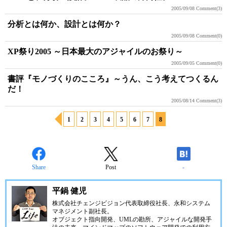
2005/09/08
Comment(3)
分析とは何か、設計とは何か？
2005/09/08
Comment(0)
XP祭り2005 ～日本最大のアジャイルのお祭り～
2005/09/05
Comment(0)
書評『モノづくりのこころ』～うん、こう考えてつくるん
だ！
2005/08/14
Comment(3)
1
2
3
4
5
6
7
8
Share
Post
-
平鍋 健児
株式会社チェンジビジョン
代表取締役社長、永和システム
マネジメント副社長。
オブジェクト指向開発、UMLの勘所、アジャイルな開発手