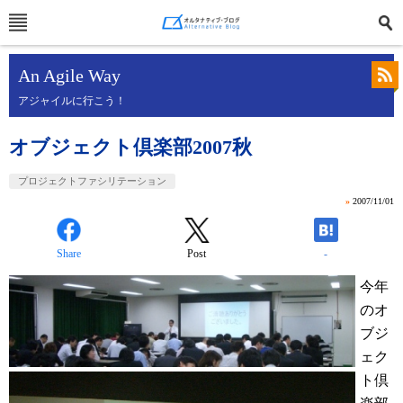
An Agile Way
アジャイルに行こう！
オブジェクト倶楽部2007秋
プロジェクトファシリテーション
»
2007/11/01
Share
Post
-
今年
のオ
ブジ
ェク
ト倶