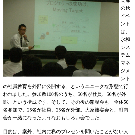
楽部
の秋
イベ
ント
は、
永和
シス
テム
マネ
ジメ
ント
の社員教育を外部に公開する、というユニークな形態で行
われました。参加数100名のうち、50名が社員、50名が外
部、という構成です。そして、その後の懇親会も、全体50
名参加で、25名が社員、25名が外部。大家族宴会と、町内
会が一緒になったようなおもしろい会でした。
目的は、案外、社内に私のプレゼンを聞いたことがない人