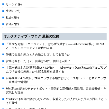
リーン (1件)
生活 (12件)
社会 (5件)
音楽 (2件)
オルタナティブ・ブログ 最新の投稿
「巨大な万能HRエージェント」は必ず失敗する----Josh Bersinが描くHR 2030
と、マルチエージェント時代の人事
沖縄で台風が来たときの過ごし方、とでも言うか
営業は終わった（２）普遍はAIに、個別は人間に
【完全解説】AI駆動型M&Aとは何か――AIモデル＋Deep Researchアルゴリズ
ムで「会社の未来」から買収候補を逆算する
前年同期比43%成長、世界クラウド市場における上位3社シェアとネオクラウ
ド企業9社の影響
WordPress最強のチャットボット（圧倒的な高機能と高性能、業界最安値）を
実現した理由
YouTuberは本当に儲からないのか。収益化した20人に1人が月30万円以上とい
う可能性