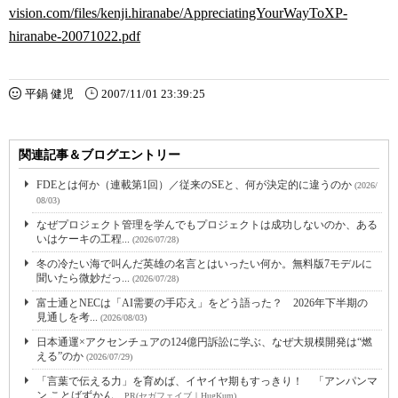
vision.com/files/kenji.hiranabe/AppreciatingYourWayToXP-
hiranabe-20071022.pdf
平鍋 健児
2007/11/01 23:39:25
関連記事＆ブログエントリー
FDEとは何か（連載第1回）／従来のSEと、何が決定的に違うのか
(2026/
08/03)
なぜプロジェクト管理を学んでもプロジェクトは成功しないのか、ある
いはケーキの工程...
(2026/07/28)
冬の冷たい海で叫んだ英雄の名言とはいったい何か。無料版7モデルに
聞いたら微妙だっ...
(2026/07/28)
富士通とNECは「AI需要の手応え」をどう語った？ 2026年下半期の
見通しを考...
(2026/08/03)
日本通運×アクセンチュアの124億円訴訟に学ぶ、なぜ大規模開発は“燃
える”のか
(2026/07/29)
「言葉で伝える力」を育めば、イヤイヤ期もすっきり！ 「アンパンマ
ン ことばずかん...
PR(セガフェイブ｜HugKum)