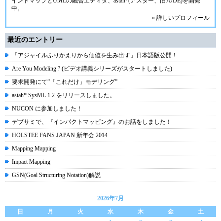
インドマップとUMLの融合エディタ、
astah*(アスター、旧JUDE)
を開発
中。
» 詳しいプロフィール
最近のエントリー
「アジャイルふりかえりから価値を生み出す」日本語版公開！
Are You Modeling ? (ビデオ講義シリーズがスタートしました)
要求開発にて”「これだけ」モデリング”
astah* SysML 1.2 をリリースしました。
NUCON に参加しました！
デブサミで、『インパクトマッピング』のお話をしました！
HOLSTEE FANS JAPAN 新年会 2014
Mapping Mapping
Impact Mapping
GSN(Goal Structuring Notation)解説
2026年7月
日
月
火
水
木
金
土