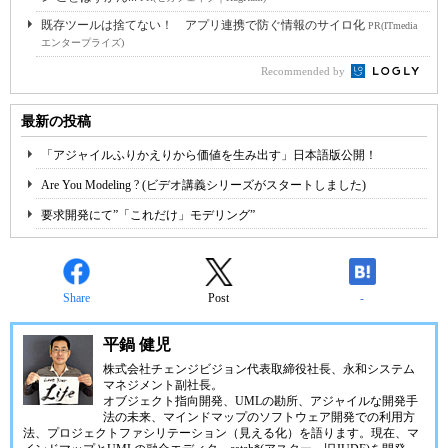
既存ツールは捨てない！ アプリ連携で防ぐ情報のサイロ化
PR(ITmedia
エンタープライズ)
Recommended by
最新の投稿
「アジャイルふりかえりから価値を生み出す」日本語版公開！
Are You Modeling ? (ビデオ講義シリーズがスタートしました)
要求開発にて”「これだけ」モデリング”
Share
Post
-
平鍋 健児
株式会社チェンジビジョン
代表取締役社長、永和システム
マネジメント副社長。
オブジェクト指向開発、UMLの勘所、アジャイルな開発手
法の未来、マインドマップのソフトウェア開発での利用方
法、プロジェクトファシリテーション（見える化）を語ります。現在、マ