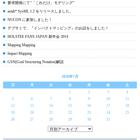
要求開発にて”「これだけ」モデリング”
astah* SysML 1.2 をリリースしました。
NUCON に参加しました！
デブサミで、『インパクトマッピング』のお話をしました！
HOLSTEE FANS JAPAN 新年会 2014
Mapping Mapping
Impact Mapping
GSN(Goal Structuring Notation)解説
2026年7月
日
月
火
水
木
金
土
1
2
3
4
5
6
7
8
9
10
11
12
13
14
15
16
17
18
19
20
21
22
23
24
25
26
27
28
29
30
31