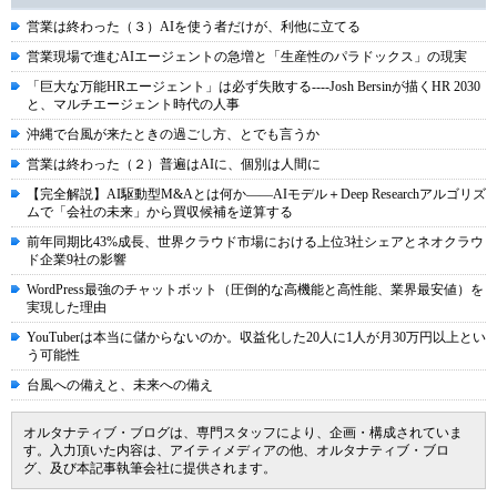
営業は終わった（３）AIを使う者だけが、利他に立てる
営業現場で進むAIエージェントの急増と「生産性のパラドックス」の現実
「巨大な万能HRエージェント」は必ず失敗する----Josh Bersinが描くHR 2030
と、マルチエージェント時代の人事
沖縄で台風が来たときの過ごし方、とでも言うか
営業は終わった（２）普遍はAIに、個別は人間に
【完全解説】AI駆動型M&Aとは何か――AIモデル＋Deep Researchアルゴリズ
ムで「会社の未来」から買収候補を逆算する
前年同期比43%成長、世界クラウド市場における上位3社シェアとネオクラウ
ド企業9社の影響
WordPress最強のチャットボット（圧倒的な高機能と高性能、業界最安値）を
実現した理由
YouTuberは本当に儲からないのか。収益化した20人に1人が月30万円以上とい
う可能性
台風への備えと、未来への備え
オルタナティブ・ブログは、専門スタッフにより、企画・構成されていま
す。入力頂いた内容は、アイティメディアの他、オルタナティブ・ブロ
グ、及び本記事執筆会社に提供されます。