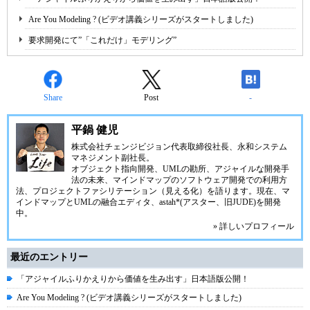
Are You Modeling ? (ビデオ講義シリーズがスタートしました)
要求開発にて”「これだけ」モデリング”
Share
Post
-
平鍋 健児
株式会社チェンジビジョン
代表取締役社長、永和システム
マネジメント副社長。
オブジェクト指向開発、UMLの勘所、アジャイルな開発手
法の未来、マインドマップのソフトウェア開発での利用方
法、プロジェクトファシリテーション（見える化）を語ります。現在、マ
インドマップとUMLの融合エディタ、
astah*(アスター、旧JUDE)
を開発
中。
» 詳しいプロフィール
最近のエントリー
「アジャイルふりかえりから価値を生み出す」日本語版公開！
Are You Modeling ? (ビデオ講義シリーズがスタートしました)