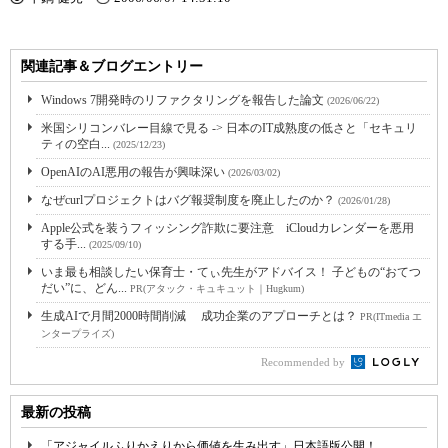
関連記事＆ブログエントリー
Windows 7開発時のリファクタリングを報告した論文
(2026/06/22)
米国シリコンバレー目線で見る -> 日本のIT成熟度の低さと「セキュリ
ティの空白...
(2025/12/23)
OpenAIのAI悪用の報告が興味深い
(2026/03/02)
なぜcurlプロジェクトはバグ報奨制度を廃止したのか？
(2026/01/28)
Apple公式を装うフィッシング詐欺に要注意 iCloudカレンダーを悪用
する手...
(2025/09/10)
いま最も相談したい保育士・てぃ先生がアドバイス！ 子どもの“おてつ
だい”に、どん...
PR(アタック・キュキュット｜Hugkum)
生成AIで月間2000時間削減 成功企業のアプローチとは？
PR(ITmedia エ
ンタープライズ)
Recommended by
最新の投稿
「アジャイルふりかえりから価値を生み出す」日本語版公開！