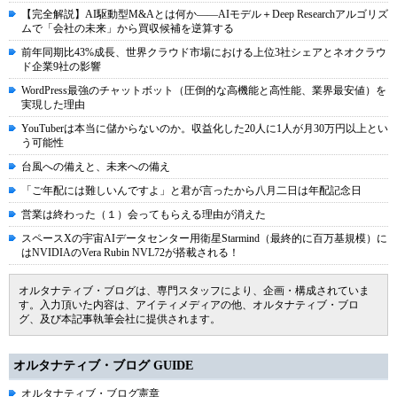
【完全解説】AI駆動型M&Aとは何か――AIモデル＋Deep Researchアルゴリズ
ムで「会社の未来」から買収候補を逆算する
前年同期比43%成長、世界クラウド市場における上位3社シェアとネオクラウ
ド企業9社の影響
WordPress最強のチャットボット（圧倒的な高機能と高性能、業界最安値）を
実現した理由
YouTuberは本当に儲からないのか。収益化した20人に1人が月30万円以上とい
う可能性
台風への備えと、未来への備え
「ご年配には難しいんですよ」と君が言ったから八月二日は年配記念日
営業は終わった（１）会ってもらえる理由が消えた
スペースXの宇宙AIデータセンター用衛星Starmind（最終的に百万基規模）に
はNVIDIAのVera Rubin NVL72が搭載される！
オルタナティブ・ブログは、専門スタッフにより、企画・構成されていま
す。入力頂いた内容は、アイティメディアの他、オルタナティブ・ブロ
グ、及び本記事執筆会社に提供されます。
オルタナティブ・ブログ GUIDE
オルタナティブ・ブログ憲章