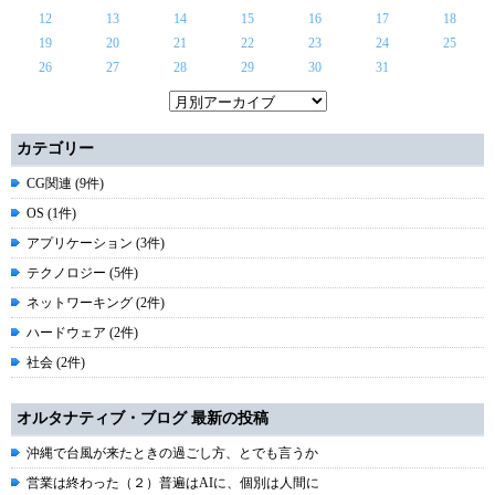
12
13
14
15
16
17
18
19
20
21
22
23
24
25
26
27
28
29
30
31
カテゴリー
CG関連 (9件)
OS (1件)
アプリケーション (3件)
テクノロジー (5件)
ネットワーキング (2件)
ハードウェア (2件)
社会 (2件)
オルタナティブ・ブログ 最新の投稿
沖縄で台風が来たときの過ごし方、とでも言うか
営業は終わった（２）普遍はAIに、個別は人間に