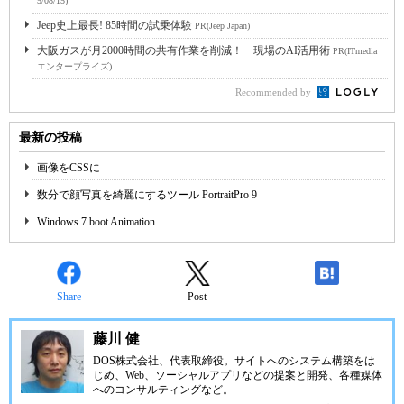
5/08/15)
Jeep史上最長! 85時間の試乗体験
PR(Jeep Japan)
大阪ガスが月2000時間の共有作業を削減！ 現場のAI活用術
PR(ITmedia
エンタープライズ)
Recommended by
最新の投稿
画像をCSSに
数分で顔写真を綺麗にするツール PortraitPro 9
Windows 7 boot Animation
Share
Post
-
藤川 健
DOS株式会社
、代表取締役。サイトへのシステム構築をは
じめ、Web、ソーシャルアプリなどの提案と開発、各種媒体
へのコンサルティングなど。