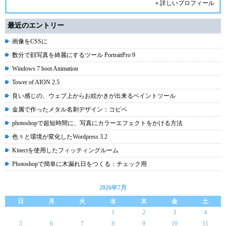
» 詳しいプロフィール
最近のエントリー
画像をCSSに
数分で顔写真を綺麗にするツール PortraitPro 9
Windows 7 boot Animation
Tower of AION 2.5
良い感じの、ウェブ上からお絵かきが出来るペイントツール
金属で作ったメタル名刺デザイン：コピペ
photoshopで超短時間に、写真にカラーエフェクトをかける方法
色々と環境が変化したWordpress 3.2
Kinectを使用したフィッティングルーム
Photoshopで簡単に木漏れ日をつくる：チェック用
2026年7月
日
月
火
水
木
金
土
1
2
3
4
5
6
7
8
9
10
11