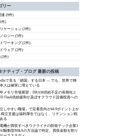
ゴリー
連 (9件)
(1件)
リケーション (3件)
ノロジー (5件)
トワーキング (2件)
ドウェア (2件)
(2件)
タナティブ・ブログ 最新の投稿
nkedInで見る「鎖国」する日本 ― でも、世界で輝
本人は確実に増えている
27年メモリ市場展望：DRAM供給不足の長期化と
ND Flash供給緩和が及ぼすクラウド設備投資への
立しやすい職場」で定着意向が44.9ポイント上が
---両立支援は福利厚生ではなく、リテンション戦
ある
電機が買収すべきウクライナの防衛テック企業3
AI駆動型M&Aの方法論で特定、買収金額を割り
ケーススタディ