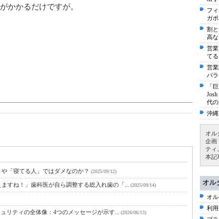
がかかるだけですが。
フィ
ガポ
割と
高な
営業
てる
営業
パラ
「巨
Jo
代の
沖縄
オル
企画
ティ
本記
」や「寝てる人」ではダメなのか？
(2025/09/12)
オル
ますね！」歯科医が自ら調整する総入れ歯の「...
(2025/09/14)
オル
利用
ュリティの全体像：4つのメッセージが示す...
(2026/06/13)