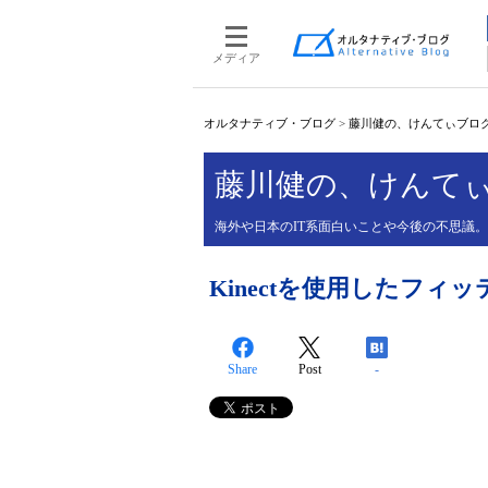
メディア
オルタナティブ・ブログ
>
藤川健の、けんてぃブロ
藤川健の、けんて
海外や日本のIT系面白いことや今後の不思議
Kinectを使用したフィ
Share
Post
-