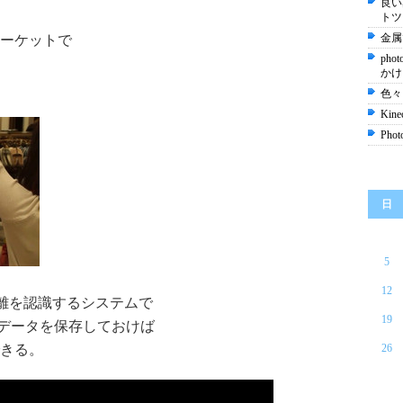
良い
トツ
金属
ーケットで
ph
かけ
色々と
Ki
Ph
日
5
12
距離を認識するシステムで
19
データを保存しておけば
きる。
26