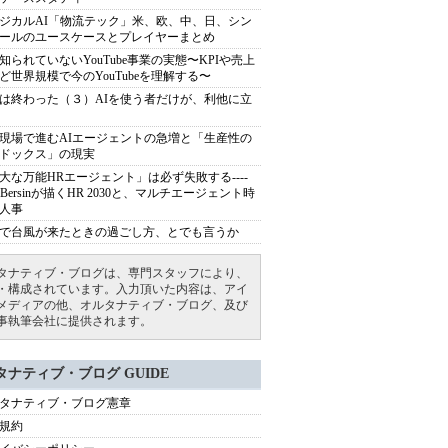
ジカルAI「物流テック」米、欧、中、日、シン
ールのユースケースとプレイヤーまとめ
知られていないYouTube事業の実態〜KPIや売上
ど世界規模で今のYouTubeを理解する〜
は終わった（３）AIを使う者だけが、利他に立
現場で進むAIエージェントの急増と「生産性の
ドックス」の現実
大な万能HRエージェント」は必ず失敗する----
sh Bersinが描くHR 2030と、マルチエージェント時
人事
で台風が来たときの過ごし方、とでも言うか
タナティブ・ブログは、専門スタッフにより、
・構成されています。入力頂いた内容は、アイ
メディアの他、オルタナティブ・ブログ、及び
事執筆会社に提供されます。
タナティブ・ブログ GUIDE
タナティブ・ブログ憲章
規約