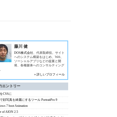
藤川 健
DOS株式会社
、代表取締役。サイト
へのシステム構築をはじめ、Web、
ソーシャルアプリなどの提案と開
発、各種媒体へのコンサルティング
。
» 詳しいプロフィール
のエントリー
をCSSに
で顔写真を綺麗にするツール PortraitPro 9
ows 7 boot Animation
r of AION 2.5