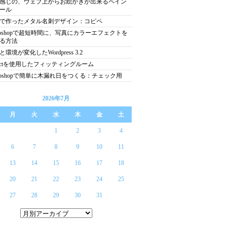
感じの、ウェブ上からお絵かきが出来るペイン
ール
で作ったメタル名刺デザイン：コピペ
otoshopで超短時間に、写真にカラーエフェクトを
る方法
環境が変化したWordpress 3.2
nectを使用したフィッティングルーム
otoshopで簡単に木漏れ日をつくる：チェック用
2026年7月
月
火
水
木
金
土
1
2
3
4
6
7
8
9
10
11
13
14
15
16
17
18
20
21
22
23
24
25
27
28
29
30
31