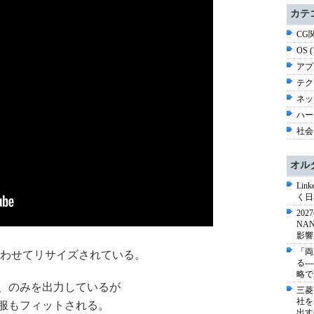
カテ
CG関
OS 
アプ
テク
ネッ
ハー
社会 
オル
Li
く日
20
NA
影響
「両
わせてリサイズされている。
る-
略で
、のみを出力しているが
三菱
社を
服もフィットされる。
出す