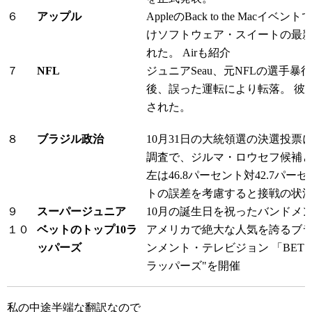
６
アップル
AppleのBack to the Mac
けソフトウェア・スイートの最新版、i
れた。 Airも紹介
７
NFL
ジュニアSeau、元NFLの選手
後、誤った運転により転落。 彼
された。
８
ブラジル政治
10月31日の大統領選の決選投票に関
調査で、ジルマ・ロウセフ候補
左は46.8パーセント対42.7パー
トの誤差を考慮すると接戦の状
９
スーパージュニア
10月の誕生日を祝ったバンドメンバー L
１０
ベットのトップ10ラ
アメリカで絶大な人気を誇るブ
ッパーズ
ンメント・テレビジョン 「BET」
ラッパーズ"を開催
私の中途半端な翻訳なので