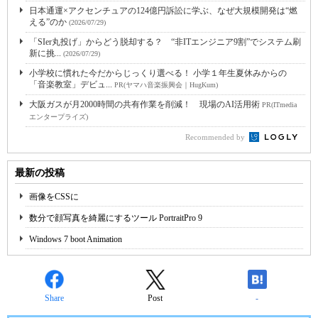
日本通運×アクセンチュアの124億円訴訟に学ぶ、なぜ大規模開発は“燃
える”のか
(2026/07/29)
「SIer丸投げ」からどう脱却する？ “非ITエンジニア9割”でシステム刷
新に挑...
(2026/07/29)
小学校に慣れた今だからじっくり選べる！ 小学１年生夏休みからの
「音楽教室」デビュ...
PR(ヤマハ音楽振興会｜HugKum)
大阪ガスが月2000時間の共有作業を削減！ 現場のAI活用術
PR(ITmedia
エンタープライズ)
Recommended by
最新の投稿
画像をCSSに
数分で顔写真を綺麗にするツール PortraitPro 9
Windows 7 boot Animation
Share
Post
-