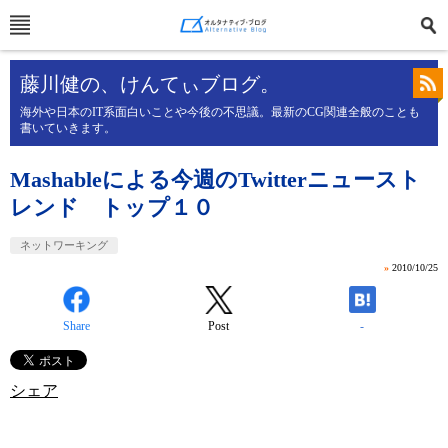
藤川健の、けんてぃブログ。
海外や日本のIT系面白いことや今後の不思議。最新のCG関連全般のことも
書いていきます。
Mashableによる今週のTwitterニュースト
レンド トップ１０
ネットワーキング
»
2010/10/25
Share
Post
-
シェア