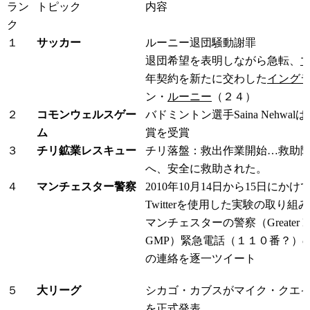
ラン
トピック
内容
ク
１
サッカー
ルーニー退団騒動謝罪
退団希望を表明しながら急転、
年契約を新たに交わした
イング
ン・
ルーニー
（２４）
２
コモンウェルスゲー
バドミントン選手Saina Nehwa
ム
賞を受賞
３
チリ鉱業レスキュー
チリ落盤：救出作業開始…救助
へ、
安全に救助された。
４
マンチェスター警察
2010年10月14日から15日にか
Twitterを使用した実験の取り組
マンチェスターの警察（Greater Manche
GMP）緊急電話（１１０番？）
の連絡を逐一ツイート
５
大リーグ
シカゴ・カブスがマイク・クエイ
を正式発表。