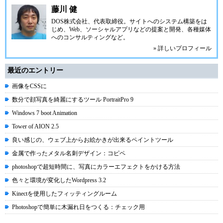
藤川 健
DOS株式会社
、代表取締役。サイトへのシステム構築をは
じめ、Web、ソーシャルアプリなどの提案と開発、各種媒体
へのコンサルティングなど。
» 詳しいプロフィール
最近のエントリー
画像をCSSに
数分で顔写真を綺麗にするツール PortraitPro 9
Windows 7 boot Animation
Tower of AION 2.5
良い感じの、ウェブ上からお絵かきが出来るペイントツール
金属で作ったメタル名刺デザイン：コピペ
photoshopで超短時間に、写真にカラーエフェクトをかける方法
色々と環境が変化したWordpress 3.2
Kinectを使用したフィッティングルーム
Photoshopで簡単に木漏れ日をつくる：チェック用