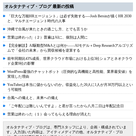
オルタナティブ・ブログ 最新の投稿
「巨大な万能HRエージェント」は必ず失敗する----Josh Bersinが描くHR 2030
と、マルチエージェント時代の人事
沖縄で台風が来たときの過ごし方、とでも言うか
営業は終わった（２）普遍はAIに、個別は人間に
【完全解説】AI駆動型M&Aとは何か――AIモデル＋Deep Researchアルゴリズ
ムで「会社の未来」から買収候補を逆算する
前年同期比43%成長、世界クラウド市場における上位3社シェアとネオクラウ
ド企業9社の影響
WordPress最強のチャットボット（圧倒的な高機能と高性能、業界最安値）を
実現した理由
YouTuberは本当に儲からないのか。収益化した20人に1人が月30万円以上とい
う可能性
台風への備えと、未来への備え
「ご年配には難しいんですよ」と君が言ったから八月二日は年配記念日
営業は終わった（１）会ってもらえる理由が消えた
オルタナティブ・ブログは、専門スタッフにより、企画・構成されていま
す。入力頂いた内容は、アイティメディアの他、オルタナティブ・ブロ