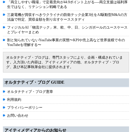
「両立しやすい職場」で定着意向が44.9ポイント上がる----両立支援は福利厚
生ではなく、リテンション戦略である
三菱電機が買収すべきウクライナの防衛テック企業3社をAI駆動型M&Aの方
法論で特定、買収金額を割り出すケーススタディ
フィジカルAI「物流テック」米、欧、中、日、シンガポールのユースケース
とプレイヤーまとめ
割と知られていないYouTube事業の実態〜KPIや売上高など世界規模で今の
YouTubeを理解する〜
オルタナティブ・ブログは、専門スタッフにより、企画・構成されていま
す。入力頂いた内容は、アイティメディアの他、オルタナティブ・ブロ
グ、及び本記事執筆会社に提供されます。
オルタナティブ・ブログ GUIDE
オルタナティブ・ブログ憲章
利用規約
プライバシーポリシー
お問い合わせ
アイティメディアからのお知らせ