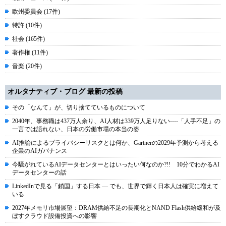
欧州委員会 (17件)
特許 (10件)
社会 (165件)
著作権 (11件)
音楽 (20件)
オルタナティブ・ブログ 最新の投稿
その「なんて」が、切り捨てているものについて
2040年、事務職は437万人余り、AI人材は339万人足りない----「人手不足」の
一言では語れない、日本の労働市場の本当の姿
AI推論によるプライバシーリスクとは何か、Gartnerの2029年予測から考える
企業のAIガバナンス
今騒がれているAIデータセンターとはいったい何なのか?!! 10分でわかるAI
データセンターの話
LinkedInで見る「鎖国」する日本 ― でも、世界で輝く日本人は確実に増えて
いる
2027年メモリ市場展望：DRAM供給不足の長期化とNAND Flash供給緩和が及
ぼすクラウド設備投資への影響