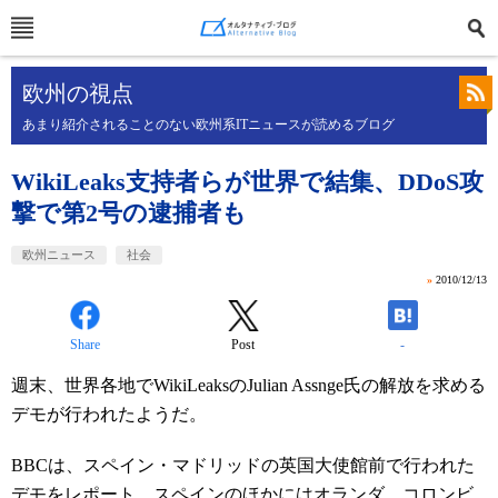
欧州の視点
あまり紹介されることのない欧州系ITニュースが読めるブログ
WikiLeaks支持者らが世界で結集、DDoS攻
撃で第2号の逮捕者も
欧州ニュース
社会
»
2010/12/13
Share
Post
-
週末、世界各地でWikiLeaksのJulian Assnge氏の解放を求める
デモが行われたようだ。
BBCは、スペイン・マドリッドの英国大使館前で行われた
デモを
レポート
、スペインのほかにはオランダ、コロンビ