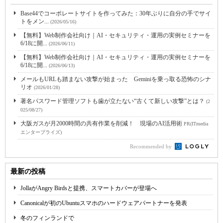
Base44でコーポレートサイトを作ってみた：30年ぶりに自分の手でサイ
トをメン...
(2026/05/16)
【無料】Web制作会社向け｜AI・セキュリティ・運用の実例セミナーを
6/18に開...
(2026/06/11)
【無料】Web制作会社向け｜AI・セキュリティ・運用の実例セミナーを
6/18に開...
(2026/06/13)
メールもURLも踏まない攻撃が始まった Geminiを乗っ取る恐怖のシナ
リオ
(2026/01/28)
著名パスワード管理ソフトも歯が立たない“古くて新しい攻撃”とは？
(2
025/08/27)
大阪ガスが月2000時間の共有作業を削減！ 現場のAI活用術
PR(ITmedia
エンタープライズ)
Recommended by
最新の投稿
JollaがAngry Birdsと提携、スマートカバーが登場へ
Canonicalが初のUbuntuスマホのハードウェアパートナーを発表
冬のフィンランドで