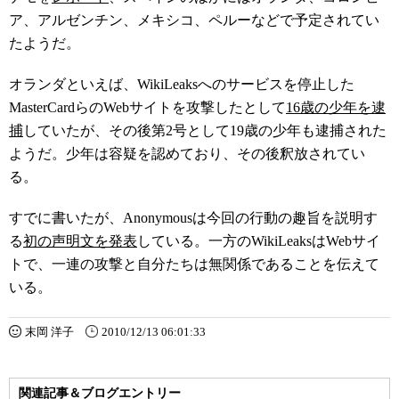
ア、アルゼンチン、メキシコ、ペルーなどで予定されてい
たようだ。
オランダといえば、WikiLeaksへのサービスを停止した
MasterCardらのWebサイトを攻撃したとして
16歳の少年を逮
捕
していたが、その後第2号として19歳の少年も逮捕された
ようだ。少年は容疑を認めており、その後釈放されてい
る。
すでに書いたが、Anonymousは今回の行動の趣旨を説明す
る
初の声明文を発表
している。一方のWikiLeaksはWebサイ
トで、一連の攻撃と自分たちは無関係であることを伝えて
いる。
末岡 洋子
2010/12/13 06:01:33
関連記事＆ブログエントリー