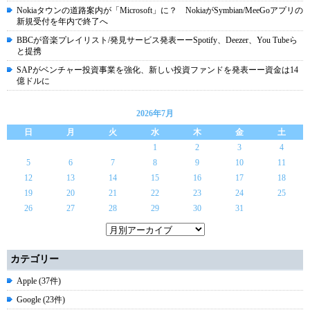
Nokiaタウンの道路案内が「Microsoft」に？ NokiaがSymbian/MeeGoアプリの
新規受付を年内で終了へ
BBCが音楽プレイリスト/発見サービス発表ーーSpotify、Deezer、You Tubeら
と提携
SAPがベンチャー投資事業を強化、新しい投資ファンドを発表ーー資金は14
億ドルに
2026年7月
日
月
火
水
木
金
土
1
2
3
4
5
6
7
8
9
10
11
12
13
14
15
16
17
18
19
20
21
22
23
24
25
26
27
28
29
30
31
カテゴリー
Apple (37件)
Google (23件)