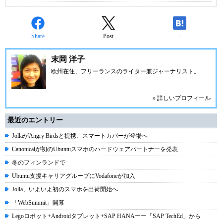
Share
Post
-
末岡 洋子
欧州在住、フリーランスのライター兼ジャーナリスト。
» 詳しいプロフィール
最近のエントリー
JollaがAngry Birdsと提携、スマートカバーが登場へ
Canonicalが初のUbuntuスマホのハードウェアパートナーを発表
冬のフィンランドで
Ubuntu支援キャリアグループにVodafoneが加入
Jolla、いよいよ初のスマホを出荷開始へ
「WebSummit」開幕
Legoロボット+Androidタブレット+SAP HANAーー「SAP TechEd」から